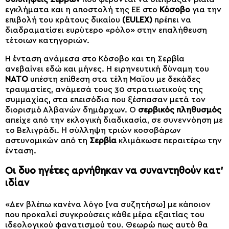
εγκλήματα και η αποστολή της ΕΕ στο
Κόσοβο
για την
επιβολή του κράτους δικαίου
(EULEX)
πρέπει να
διαδραματίσει ευρύτερο «ρόλο» στην επαλήθευση
τέτοιων κατηγοριών.
Η ένταση ανάμεσα στο Κόσοβο και τη Σερβία
ανεβαίνει εδώ και μήνες. Η ειρηνευτική δύναμη του
NATO
υπέστη επίθεση στα τέλη Μαΐου με δεκάδες
τραυματίες, ανάμεσά τους 30 στρατιωτικούς της
συμμαχίας, στα επεισόδια που ξέσπασαν μετά τον
διορισμό Αλβανών δημάρχων. Ο
σερβικός πληθυσμός
απείχε από την εκλογική διαδικασία, σε συνεννόηση με
το Βελιγράδι. Η σύλληψη τριών κοσοβάρων
αστυνομικών από τη
Σερβία
κλιμάκωσε περαιτέρω την
ένταση.
Οι δυο ηγέτες αρνήθηκαν να συναντηθούν κατ’
ιδίαν
«Δεν βλέπω κανένα λόγο [να συζητήσω] με κάποιον
που προκαλεί συγκρούσεις κάθε μέρα εξαιτίας του
ιδεολογικού φανατισμού του. Θεωρώ πως αυτό θα