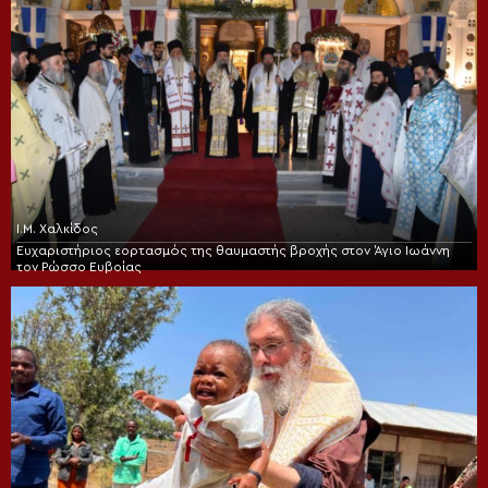
Ι.Μ. Χαλκίδος
Ευχαριστήριος εορτασμός της θαυμαστής βροχής στον Άγιο Ιωάννη
τον Ρώσσο Ευβοίας