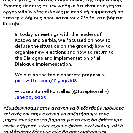
συζητήσεις, ο
Ύπατος Εκπρόσωπος της Ευρωπαϊκής
Ένωσης
είπε πως συμφωνήθηκε ότι είναι ανάγκη να
οργανωθούν νέες εκλογές με σερβική συμμετοχή σε
τέσσερις δήμους όπου κατοικούν Σέρβοι στο βόρειο
Κόσοβο.
In today’s meetings with the leaders of
Kosovo and Serbia, we focussed on how to
defuse the situation on the ground; how to
organise new elections and how to return to
the Dialogue and implementation of all
Dialogue implementation.
We put on the table concrete proposals.
pic.twitter.com/Zi9ugi7Id8
— Josep Borrell Fontelles (@JosepBorrellF)
June 22, 2023
«Συμφωνήσαμε στην ανάγκη να διεξαχθούν πρόωρες
εκλογές και στην ανάγκη να συζητήσουμε τους
μηχανισμούς και τα βήματα για το πώς θα φθάσουμε
εκεί»,
εξήγησε. «
Δεν έχουμε φτάσει εκεί ακόμη, αλλά
τουλάχιστον ξέρουμε πώς θα προχωρήσουμε»
.