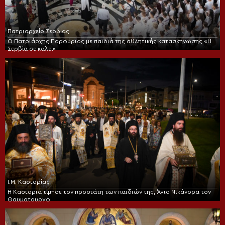
Πατριαρχείο Σερβίας
Ο Πατριάρχης Πορφύριος με παιδιά της αθλητικής κατασκήνωσης «Η
Σερβία σε καλεί»
Ι.Μ. Καστορίας
Η Καστοριά τίμησε τον προστάτη των παιδιών της, Άγιο Νικάνορα τον
Θαυματουργό