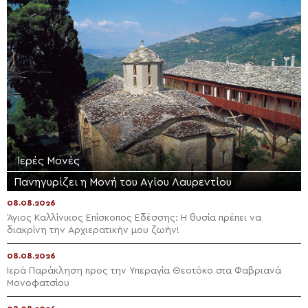
Ιερές Μονές
Πανηγυρίζει η Μονή του Αγίου Λαυρεντίου
08.08.2026
Άγιος Καλλίνικος Επίσκοπος Εδέσσης: Η θυσία πρέπει να
διακρίνη την Αρχιερατικήν μου ζωήν!
08.08.2026
Ιερά Παράκληση προς την Υπεραγία Θεοτόκο στα Φαβριανά
Μονοφατσίου