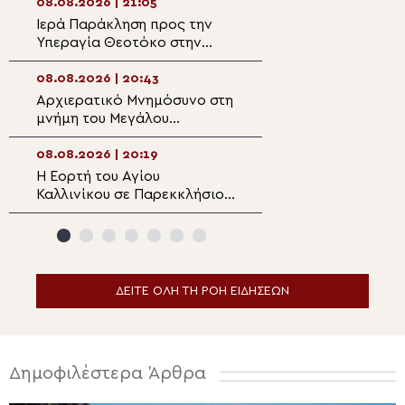
Κατσαρού
08.08.2026 | 21:05
08.08.2026 | 19:1
Ιερά Παράκληση προς την
Αυτοψία της Λ. 
Υπεραγία Θεοτόκο στην
Αιγόσθενα για τι
Πολυθέα Πεδιάδος
επιπτώσεις της 
08.08.2026 | 20:43
08.08.2026 | 18:5
Αρχιερατικό Μνημόσυνο στη
Ο Αιτωλίας Δαμ
μνήμη του Μεγάλου
στον Αργυρό Πηγ
Ευεργέτου των Κυθήρων
Θέρμου
Νικολάου Τριφύλλη
08.08.2026 | 20:19
08.08.2026 | 18:3
Η Εορτή του Αγίου
5η Αυγουστιάτικ
Καλλινίκου σε Παρεκκλήσιο
Παράκληση στην
της Καστοριάς
Ευξεινούπολη
ΔΕΙΤΕ ΟΛΗ ΤΗ ΡΟΗ ΕΙΔΗΣΕΩΝ
Δημοφιλέστερα Άρθρα