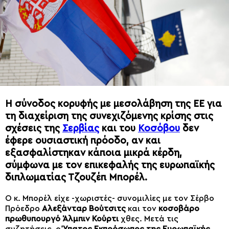
Η σύνοδος κορυφής με μεσολάβηση της ΕΕ για
τη διαχείριση της συνεχιζόμενης κρίσης στις
σχέσεις της
Σερβίας
και του
Κοσόβου
δεν
έφερε ουσιαστική πρόοδο, αν και
εξασφαλίστηκαν κάποια μικρά κέρδη,
σύμφωνα με τον επικεφαλής της ευρωπαϊκής
διπλωματίας Τζουζέπ Μπορέλ.
Ο κ. Μπορέλ είχε -χωριστές- συνομιλίες με τον Σέρβο
Πρόεδρο
Αλεξάνταρ Βούτσιτς
και τον
κοσοβάρο
πρωθυπουργό Άλμπιν Κούρτι
χθες. Μετά τις