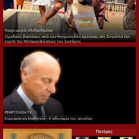
Πατριαρχείο Αλεξανδρείας
Ομαδικές βαπτίσεις από τον Μητροπολίτη Αρούσας στη Σινγκίντα την
εορτή της Μεταμορφώσεως του Σωτήρος
PEMPTOUSIA TV
Κυριακάτικη Μαθητεία – Η αδυναμία της απιστίας