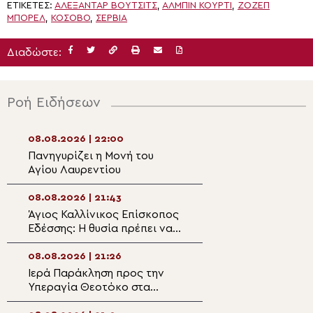
ΕΤΙΚΈΤΕΣ:
ΑΛΕΞΆΝΤΑΡ ΒΟΎΤΣΙΤΣ
,
ΑΛΜΠΊΝ ΚΟΎΡΤΙ
,
ΖΟΖΈΠ
ΜΠΟΡΈΛ
,
ΚΌΣΟΒΟ
,
ΣΕΡΒΊΑ
Διαδώστε:
Ροή Ειδήσεων
08.08.2026 | 22:00
08.08.2026 | 20:
Πανηγυρίζει η Μονή του
Η λιτάνευση της
Αγίου Λαυρεντίου
θαυματουργού ε
Παναγίας
Χρυσοσπηλιώτισ
08.08.2026 | 21:43
08.08.2026 | 19:4
Κάτω Δευτερά
Άγιος Καλλίνικος Επίσκοπος
“Το λαμπρόν σε
Εδέσσης: Η θυσία πρέπει να
– Αφιέρωμα στο
διακρίνη την Αρχιερατικήν
Καλλίνικο Εδέσσ
μου ζωήν!
08.08.2026 | 21:26
08.08.2026 | 19:2
Ιερά Παράκληση προς την
Ο Μητροπολίτης
Υπεραγία Θεοτόκο στα
στον Ιερό Ναό Α
Φαβριανά Μονοφατσίου
Φανουρίου στον 