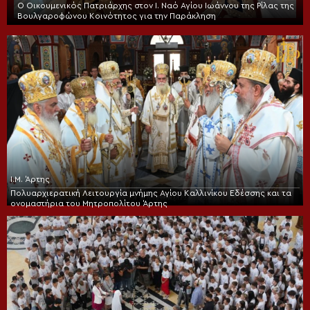
Ο Οικουμενικός Πατριάρχης στον I. Ναό Αγίου Ιωάννου της Ρίλας της
Βουλγαροφώνου Κοινότητος για την Παράκληση
Ι.Μ. Άρτης
Πολυαρχιερατική Λειτουργία μνήμης Αγίου Καλλινίκου Εδέσσης και τα
ονομαστήρια του Μητροπολίτου Άρτης