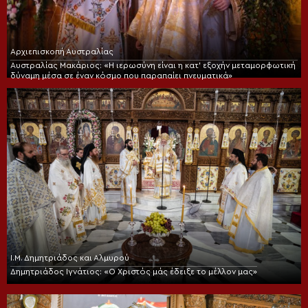
Αρχιεπισκοπή Αυστραλίας
Αυστραλίας Μακάριος: «Η ιερωσύνη είναι η κατ’ εξοχήν μεταμορφωτική
δύναμη μέσα σε έναν κόσμο που παραπαίει πνευματικά»
Ι.Μ. Δημητριάδος και Αλμυρού
Δημητριάδος Ιγνάτιος: «Ο Χριστός μάς έδειξε το μέλλον μας»