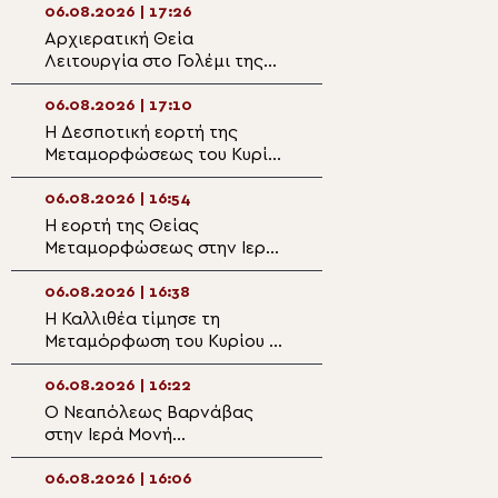
06.08.2026 | 17:26
06.08.2026 | 15:5
Αρχιερατική Θεία
Η εορτή της
Λειτουργία στο Γολέμι της
Μεταμορφώσεως
ορεινής Ναυπακτίας
Σωτήρος Χριστού 
Αιτωλοακαρναν
06.08.2026 | 17:10
06.08.2026 | 15:3
Η Δεσποτική εορτή της
Αίγιο: Σημαντικ
Μεταμορφώσεως του Κυρίου
στην ανοικοδόμ
στη Μητρόπολη Πειραιώς
Ιερού Ναού Αγίο
06.08.2026 | 16:54
06.08.2026 | 15:1
Η εορτή της Θείας
Η πανήγυρη του
Μεταμορφώσεως στην Ιερά
Μητροπολιτικού
Μητρόπολη Κηφισίας
Αργυροκάστρου
06.08.2026 | 16:38
06.08.2026 | 15:0
Η Καλλιθέα τίμησε τη
Θεσσαλιώτιδος 
Μεταμόρφωση του Κυρίου με
Το άκτιστο Φως
τον Επίσκοπο Ρωγών
μεταμορφώνει 
Φιλόθεο
06.08.2026 | 16:22
06.08.2026 | 14:4
Ο Νεαπόλεως Βαρνάβας
Σερρών Θεολόγ
στην Ιερά Μονή
«Λάμψον και σε 
Μεταμορφώσεως του
Δέσποτα Χριστέ, τ
Σωτήρος στο Χορτιάτη
το αιώνιον!»
06.08.2026 | 16:06
06.08.2026 | 14:3