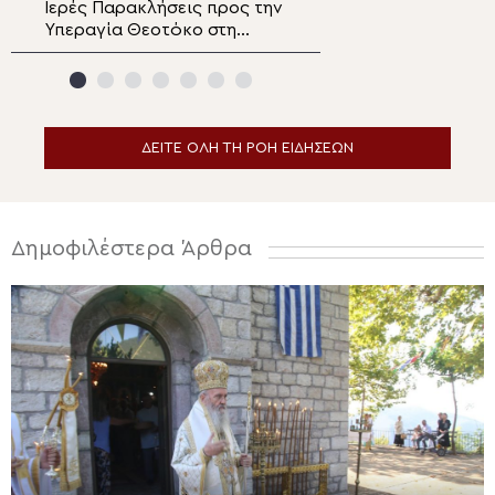
Ιερές Παρακλήσεις προς την
Η εορτή της
Υπεραγία Θεοτόκο στη
Μεταμορφώσεως
Μητρόπολη Κορίνθου
Σωτήρος και χει
Πρεσβυτέρου στ
Μητρόπολη Μαντ
Κυνουρίας
ΔΕΙΤΕ ΟΛΗ ΤΗ ΡΟΗ ΕΙΔΗΣΕΩΝ
Δημοφιλέστερα Άρθρα