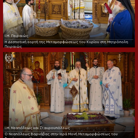
Ι.Μ. Πειραιώς
Η Δεσποτική εορτή της Μεταμορφώσεως του Κυρίου στη Μητρόπολη
Πειραιώς
Ι.Μ. Νεαπόλεως και Σταυρουπόλεως
Ο Νεαπόλεως Βαρνάβας στην Ιερά Μονή Μεταμορφώσεως του