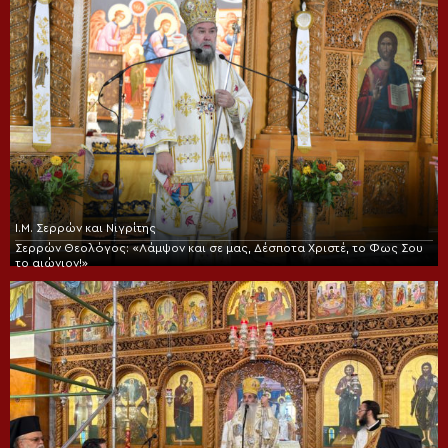
Ι.Μ. Σερρών και Νιγρίτης
Σερρών Θεολόγος: «Λάμψον και σε μας, Δέσποτα Χριστέ, το Φως Σου
το αιώνιον!»