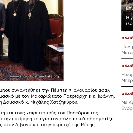
Επ
Η 
ιε
06.0
Πανη
Μετα
06.0
Η εο
Μητρ
άμπου συναντήθηκε την Πέμπτη 9 Ιανουαρίου 2025
06.0
αμασκό με τον Μακαριώτατο Πατριάρχη κ.κ. Ιωάννη.
τη Δαμασκό κ. Μιχάλης Χατζηκύρου.
Με Α
Ενορ
πη και τους χαιρετισμούς του Προέδρου της
Μαλλ
ι την εκτίμησή του για τον ρόλο που διαδραματίζει
α, στον Λίβανο και στην περιοχή της Μέσης