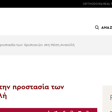
ORTHODOXIA
REAL 
ΑΝΑ
προστασία των Χριστιανών στη Μέση Ανατολή
την προστασία των
λή