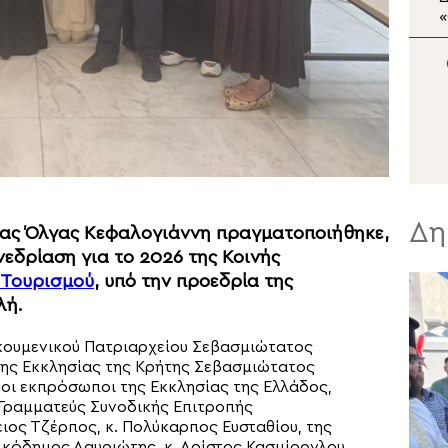
Pemptousia TV η εορτή
«
της Μεταμορφώσεως
τ
του Σωτήρος
Δη
κας Όλγας Κεφαλογιάννη πραγματοποιήθηκε,
νεδρίαση για το 2026 της Κοινής
 Τουρισμού
, υπό την προεδρία της
λή.
κουμενικού Πατριαρχείου Σεβασμιώτατος
της Εκκλησίας της Κρήτης Σεβασμιώτατος
, οι εκπρόσωποι της Εκκλησίας της Ελλάδος,
Γραμματεύς Συνοδικής Επιτροπής
ος Τζέρπος, κ. Πολύκαρπος Ευσταθίου, της
ικόδημος Λαυριώτης, κ. Αρίστος Κασμίρογλου,