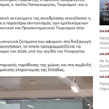
σμού, κ. Ιουλία Παπαγεωργίου, Τουρισμού και η
Ι.
Η 
ασικό αντικείμενο της συνεδρίασης αποτέλεσαν η
Σα
αι ο περαιτέρω συντονισμός των εμπλεκόμενων
ευτικού και Προσκυνηματικού Τουρισμού στην
06.0
Θεσσ
οργανωτικά ζητήματα που αφορούν στη διεξαγωγή
Λευκ
εριηγήσεων, το οποίο προγραμματίζεται να
ρο του 2026, υπό την αιγίδα του Υπουργείου
06.0
Με λ
στηριακής παράδοσης της χώρας και στη συμβολή
Σωτή
ευματικής κληρονομιάς της Ελλάδας.
06.0
Πανη
Λάρ