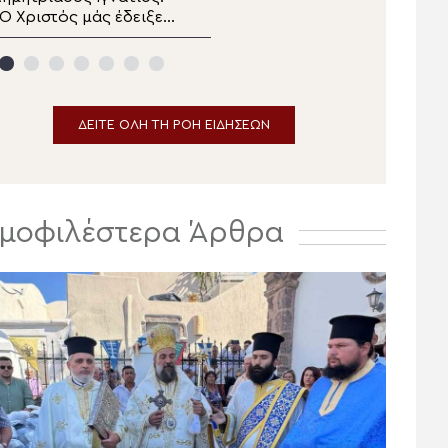
των Αιγοσθένων
Σωτήρος
Ο Χριστός μάς έδειξε
Μεταμορφώσεως του
ο μέλλον μας»
Σωτήρος στη Μονή Σινά
ΔΕΙΤΕ ΟΛΗ ΤΗ ΡΟΗ ΕΙΔΗΣΕΩΝ
μοφιλέστερα Άρθρα