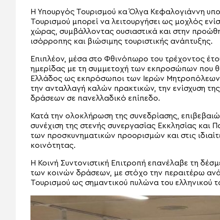
Η Υπουργός Τουρισμού κα Όλγα Κεφαλογιάννη υπο
Τουρισμού μπορεί να λειτουργήσει ως μοχλός εν
χώρας, συμβάλλοντας ουσιαστικά και στην προώθησ
ισόρροπης και βιώσιμης τουριστικής ανάπτυξης.
Επιπλέον, μέσα στο Φθινόπωρο του τρέχοντος έτο
ημερίδας με τη συμμετοχή των εκπροσώπων που θα
Ελλάδος ως εκπρόσωποι των Ιερών Μητροπόλεων 
την ανταλλαγή καλών πρακτικών, την ενίσχυση τη
δράσεων σε πανελλαδικό επίπεδο.
Κατά την ολοκλήρωση της συνεδρίασης, επιβεβαιώ
συνέχιση της στενής συνεργασίας Εκκλησίας και 
των προσκυνηματικών προορισμών και στις ιδιαί
κοινότητας.
Η Κοινή Συντονιστική Επιτροπή επανέλαβε τη δέσμ
των κοινών δράσεων, με στόχο την περαιτέρω ανά
Τουρισμού ως σημαντικού πυλώνα του ελληνικού τ