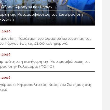
Μ. Θήρας, Αμοργού και Νήσων
εορτή της Μεταμορφώσεως του Σωτήρος στη
ντορίνη
8.2026
αλονίκη: Παράταση του ωραρίου λειτουργίας του
ού Πύργου έως τις 21:00 καθημερινά
8.2026
αμπρότητα η πανήγυρη της Μεταμορφώσεως του
ρος στην Καλαμαριά (ΦΩΤΟ)
8.2026
γύρισε ο Μητροπολιτικός Ναός του Σωτήρος στη
νακα