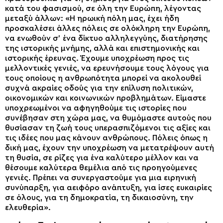
κατά του φασισμού, σε όλη την Ευρώπη, λέγοντας
μεταξύ άλλων: «Η ηρωική πόλη μας, έχει ήδη
προσκαλέσει άλλες πόλεις σε ολόκληρη την Ευρώπη,
να ενωθούν σ’ ένα δίκτυο αλληλεγγύης, διατήρησης
της ιστορικής μνήμης, αλλά και επιστημονικής και
ιστορικής έρευνας. Έχουμε υποχρέωση προς τις
μελλοντικές γενιές, να ερευνήσουμε τους λόγους για
τους οποίους η ανθρωπότητα μπορεί να ακολουθεί
συχνά ακραίες οδούς για την επίλυση πολιτικών,
οικονομικών και κοινωνικών προβλημάτων. Είμαστε
υποχρεωμένοι να αφηγηθούμε τις ιστορίες που
συνέβησαν στη χώρα μας, να θυμόμαστε αυτούς που
θυσίασαν τη ζωή τους υπερασπιζόμενοι τις αξίες και
τις ιδέες που μας κάνουν ανθρώπους. Πόλεις όπως η
δική μας, έχουν την υποχρέωση να μετατρέψουν αυτή
τη θυσία, σε ρίζες για ένα καλύτερο μέλλον και να
θέσουμε καλύτερα θεμέλια από τις προηγούμενες
γενιές. Πρέπει να συνεργαστούμε για μια ειρηνική
συνύπαρξη, για αειφόρο ανάπτυξη, για ίσες ευκαιρίες
σε όλους, για τη δημοκρατία, τη δικαιοσύνη, την
ελευθερία».