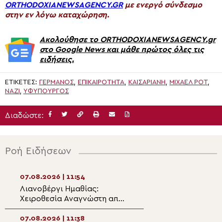
ORTHODOXIANEWSAGENCY.GR
με ενεργό σύνδεσμο
στην εν λόγω καταχώρηση.
Ακολούθησε το ORTHODOXIANEWSAGENCY.gr
στο Google News και μάθε πρώτος όλες τις
ειδήσεις.
ΕΤΙΚΈΤΕΣ:
ΓΕΡΜΑΝΟΣ
,
ΕΠΙΚΑΙΡΟΤΗΤΑ
,
ΚΑΙΣΑΡΙΑΝΉ
,
ΜΊΧΑΕΛ ΡΟΤ
,
ΝΑΖΊ
,
ΥΦΥΠΟΥΡΓΌΣ
Διαδώστε:
Ροή Ειδήσεων
07.08.2026 | 11:54
07.08.2026 | 10:2
Λιανοβέργι Ημαθίας:
Μπουκόμπας Χρ
Χειροθεσία Αναγνώστη από
“Με τα ρούβλια τ
τον Μητροπολίτη Βεροίας
σχισματικοί Ρώσ
πυροβολούν τις 
07.08.2026 | 11:38
07.08.2026 | 10:0