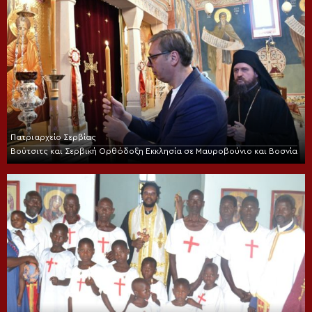
Πατριαρχείο Σερβίας
Βούτσιτς και Σερβική Ορθόδοξη Εκκλησία σε Μαυροβούνιο και Βοσνία