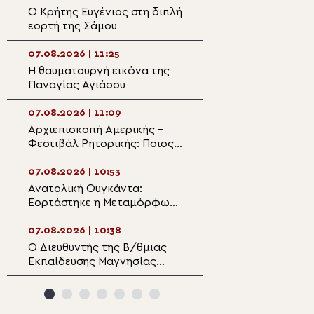
Αφρικανών”
Ο Κρήτης Ευγένιος στη διπλή
«Αγία Τηλλυρία» 
εορτή της Σάμου
έγκλημα με τις τ
βόμβες ναπάλμ 
07.08.2026 | 11:25
07.08.2026 | 09:5
Η θαυματουργή εικόνα της
«Φιλοξενία Δοβρ
Παναγίας Αγιάσου
Φιλοξενήθηκαν
περισσότερα απ
παιδιά
07.08.2026 | 11:09
07.08.2026 | 09:3
Αρχιεπισκοπή Αμερικής –
Βούτσιτς και Σε
Φεστιβάλ Ρητορικής: Ποιος
Ορθόδοξη Εκκλη
είναι ο φετινός νικητής
Μαυροβούνιο κα
07.08.2026 | 10:53
07.08.2026 | 09:2
Ανατολική Ουγκάντα:
Η εορτή της
Εορτάστηκε η Μεταμόρφωση
Μεταμορφώσεως
στο «χωριό των Λαρισαίων»
Σωτήρος στο Βίλ
με νέα ομαδική βάπτιση
07.08.2026 | 10:38
07.08.2026 | 09:0
Ο Διευθυντής της Β/θμιας
Στελέχη των
Εκπαίδευσης Μαγνησίας
κατασκηνώσεων
στον Μητροπολίτη
Μητρόπολης
Δημητριάδος
Αλεξανδρουπόλ
Πριγκηπόνησα