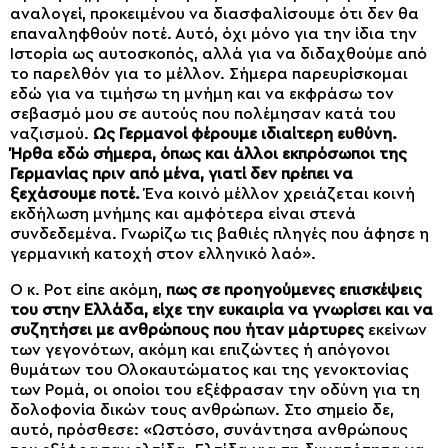
αναλογεί, προκειμένου να διασφαλίσουμε ότι δεν θα
επαναληφθούν ποτέ. Αυτό, όχι μόνο για την ίδια την
Ιστορία ως αυτοσκοπός, αλλά για να διδαχθούμε από
το παρελθόν για το μέλλον. Σήμερα παρευρίσκομαι
εδώ για να τιμήσω τη μνήμη και να εκφράσω τον
σεβασμό μου σε αυτούς που πολέμησαν κατά του
ναζισμού.
Ως Γερμανοί φέρουμε ιδιαίτερη ευθύνη.
Ήρθα εδώ σήμερα, όπως και άλλοι εκπρόσωποι της
Γερμανίας πριν από μένα, γιατί δεν πρέπει να
ξεχάσουμε ποτέ.
Ένα κοινό μέλλον χρειάζεται κοινή
εκδήλωση μνήμης και αμφότερα είναι στενά
συνδεδεμένα. Γνωρίζω τις βαθιές πληγές που άφησε η
γερμανική κατοχή στον ελληνικό λαό».
Ο κ. Ροτ είπε ακόμη,
πως σε προηγούμενες επισκέψεις
του στην Ελλάδα, είχε την ευκαιρία να γνωρίσει και να
συζητήσει με ανθρώπους που ήταν μάρτυρες
εκείνων
των γεγονότων, ακόμη και επιζώντες ή απόγονοι
θυμάτων του Ολοκαυτώματος και της γενοκτονίας
των Ρομά, οι οποίοι του εξέφρασαν την οδύνη για τη
δολοφονία δικών τους ανθρώπων. Στο σημείο δε,
αυτό, πρόσθεσε: «Ωστόσο, συνάντησα ανθρώπους