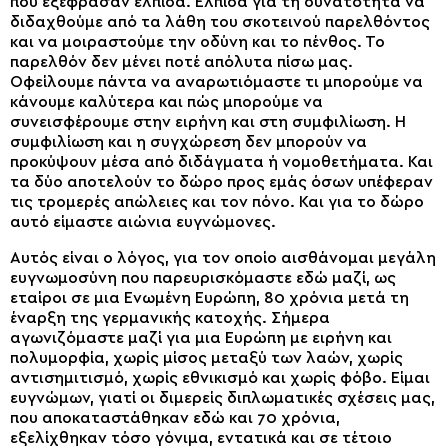
που εξέφρασαν ελπίδα. Ελπίδα για τη δυνατότητα να
διδαχθούμε από τα λάθη του σκοτεινού παρελθόντος
και να μοιραστούμε την οδύνη και το πένθος. Το
παρελθόν δεν μένει ποτέ απόλυτα πίσω μας.
Οφείλουμε πάντα να αναρωτιόμαστε τι μπορούμε να
κάνουμε καλύτερα και πώς μπορούμε να
συνεισφέρουμε στην ειρήνη και στη συμφιλίωση. Η
συμφιλίωση και η συγχώρεση δεν μπορούν να
προκύψουν μέσα από διδάγματα ή νομοθετήματα. Και
τα δύο αποτελούν το δώρο προς εμάς όσων υπέφεραν
τις τρομερές απώλειες και τον πόνο. Και για το δώρο
αυτό είμαστε αιώνια ευγνώμονες.
Αυτός είναι ο λόγος, για τον οποίο αισθάνομαι μεγάλη
ευγνωμοσύνη που παρευρισκόμαστε εδώ μαζί, ως
εταίροι σε μια Ενωμένη Ευρώπη, 80 χρόνια μετά τη
έναρξη της γερμανικής κατοχής. Σήμερα
αγωνιζόμαστε μαζί για μια Ευρώπη με ειρήνη και
πολυμορφία, χωρίς μίσος μεταξύ των λαών, χωρίς
αντισημιτισμό, χωρίς εθνικισμό και χωρίς φόβο. Είμαι
ευγνώμων, γιατί οι διμερείς διπλωματικές σχέσεις μας,
που αποκαταστάθηκαν εδώ και 70 χρόνια,
εξελίχθηκαν τόσο γόνιμα, εντατικά και σε τέτοιο