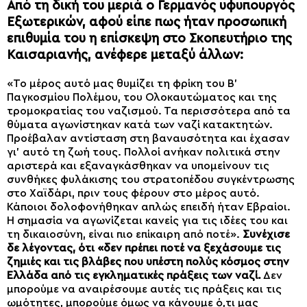
Από τη δική του μεριά ο Γερμανός υφυπουργός
Εξωτερικών, αφού είπε πως ήταν προσωπική
επιθυμία του η επίσκεψη στο Σκοπευτήριο της
Καισαριανής, ανέφερε μεταξύ άλλων:
«Το μέρος αυτό μας θυμίζει τη φρίκη του Β’
Παγκοσμίου Πολέμου, του Ολοκαυτώματος και της
τρομοκρατίας του ναζισμού. Τα περισσότερα από τα
θύματα αγωνίστηκαν κατά των ναζί κατακτητών.
Προέβαλαν αντίσταση στη βαναυσότητα και έχασαν
γι’ αυτό τη ζωή τους. Πολλοί ανήκαν πολιτικά στην
αριστερά και εξαναγκάσθηκαν να υπομείνουν τις
συνθήκες φυλάκισης του στρατοπέδου συγκέντρωσης
στο Χαϊδάρι, πριν τους φέρουν στο μέρος αυτό.
Κάποιοι δολοφονήθηκαν απλώς επειδή ήταν Εβραίοι.
Η σημασία να αγωνίζεται κανείς για τις ιδέες του και
τη δικαιοσύνη, είναι πιο επίκαιρη από ποτέ».
Συνέχισε
δε λέγοντας, ότι «δεν πρέπει ποτέ να ξεχάσουμε τις
ζημιές και τις βλάβες που υπέστη πολύς κόσμος στην
Ελλάδα από τις εγκληματικές πράξεις των ναζί.
Δεν
μπορούμε να αναιρέσουμε αυτές τις πράξεις και τις
ωμότητες, μπορούμε όμως να κάνουμε ό,τι μας