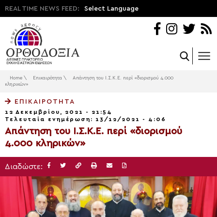
REAL TIME NEWS FEED:
Select Language
Home
\
Επικαιρότητα
\
Απάντηση του Ι.Σ.Κ.Ε. περί «διορισμού 4.000
κληρικών»
ΕΠΙΚΑΙΡΌΤΗΤΑ
12 Δεκεμβρίου, 2021 - 21:54
Τελευταία ενημέρωση: 13/12/2021 - 4:06
Απάντηση του Ι.Σ.Κ.Ε. περί «διορισμού
4.000 κληρικών»
Διαδώστε: