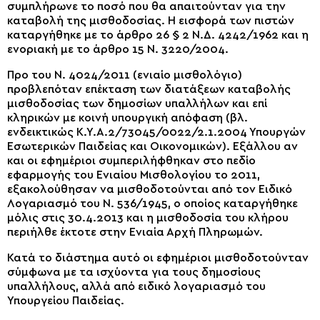
συμπλήρωνε το ποσό που θα απαιτούνταν για την
καταβολή της μισθοδοσίας. Η εισφορά των πιστών
καταργήθηκε με το άρθρο 26 § 2 Ν.Δ. 4242/1962 και η
ενοριακή με το άρθρο 15 Ν. 3220/2004.
Προ του Ν. 4024/2011 (ενιαίο μισθολόγιο)
προβλεπόταν επέκταση των διατάξεων καταβολής
μισθοδοσίας των δημοσίων υπαλλήλων και επί
κληρικών με κοινή υπουργική απόφαση (βλ.
ενδεικτικώς Κ.Υ.Α.2/73045/0022/2.1.2004 Υπουργών
Εσωτερικών Παιδείας και Οικονομικών). Εξάλλου αν
και οι εφημέριοι συμπεριλήφθηκαν στο πεδίο
εφαρμογής του Ενιαίου Μισθολογίου το 2011,
εξακολούθησαν να μισθοδοτούνται από τον Ειδικό
Λογαριασμό του Ν. 536/1945, ο οποίος καταργήθηκε
μόλις στις 30.4.2013 και η μισθοδοσία του κλήρου
περιήλθε έκτοτε στην Ενιαία Αρχή Πληρωμών.
Κατά το διάστημα αυτό οι εφημέριοι μισθοδοτούνταν
σύμφωνα με τα ισχύοντα για τους δημοσίους
υπαλλήλους, αλλά από ειδικό λογαριασμό του
Υπουργείου Παιδείας.