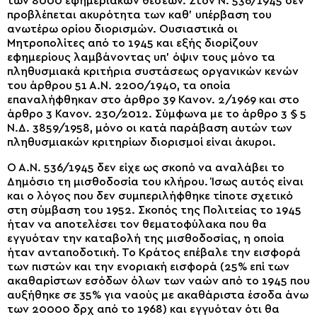
των 8000 εφημεριακών θέσεων. Στον Ν. 536/1945 δεν
προβλέπεται ακυρότητα των καθ’ υπέρβαση του
ανωτέρω ορίου διορισμών. Ουσιαστικά οι
Μητροπολίτες από το 1945 και εξής διορίζουν
εφημερίους λαμβάνοντας υπ’ όψιν τους μόνο τα
πληθυσμιακά κριτήρια συστάσεως οργανικών κενών
του άρθρου 51 Α.Ν. 2200/1940, τα οποία
επαναλήφθηκαν στο άρθρο 39 Κανον. 2/1969 και στο
άρθρο 3 Κανον. 230/2012. Σύμφωνα με το άρθρο 3 § 5
Ν.Δ. 3859/1958, μόνο οι κατά παράβαση αυτών των
πληθυσμιακών κριτηρίων διορισμοί είναι άκυροι.
Ο Α.Ν. 536/1945 δεν είχε ως σκοπό να αναλάβει το
Δημόσιο τη μισθοδοσία του κλήρου. Ίσως αυτός είναι
και ο λόγος που δεν συμπεριλήφθηκε τίποτε σχετικό
στη σύμβαση του 1952. Σκοπός της Πολιτείας το 1945
ήταν να αποτελέσει τον θεματοφύλακα που θα
εγγυόταν την καταβολή της μισθοδοσίας, η οποία
ήταν ανταποδοτική. Το Κράτος επέβαλε την εισφορά
των πιστών και την ενοριακή εισφορά (25% επί των
ακαθαρίστων εσόδων όλων των ναών από το 1945 που
αυξήθηκε σε 35% για ναούς με ακαθάριστα έσοδα άνω
των 20000 δρχ από το 1968) και εγγυόταν ότι θα