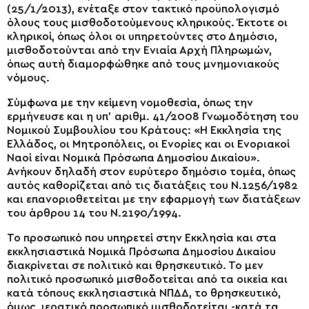
(25/1/2013), ενέταξε στον τακτικό προϋπολογισμό
όλους τους μισθοδοτούμενους κληρικούς. Έκτοτε οι
κληρικοί, όπως όλοι οι υπηρετούντες στο Δημόσιο,
μισθοδοτούνται από την Ενιαία Αρχή Πληρωμών,
όπως αυτή διαμορφώθηκε από τους μνημονιακούς
νόμους.
Σύμφωνα με την κείμενη νομοθεσία, όπως την
ερμήνευσε και η υπ’ αριθμ. 41/2008 Γνωμοδότηση του
Νομικού Συμβουλίου του Κράτους: «Η Εκκλησία της
Ελλάδος, οι Μητροπόλεις, οι Ενορίες και οι Ενοριακοί
Ναοί είναι Νομικά Πρόσωπα Δημοσίου Δικαίου».
Ανήκουν δηλαδή στον ευρύτερο δημόσιο τομέα, όπως
αυτός καθορίζεται από τις διατάξεις του Ν.1256/1982
και επανοριοθετείται με την εφαρμογή των διατάξεων
του άρθρου 14 του Ν.2190/1994.
Το προσωπικό που υπηρετεί στην Εκκλησία και στα
εκκλησιαστικά Νομικά Πρόσωπα Δημοσίου Δικαίου
διακρίνεται σε πολιτικό και θρησκευτικό. Το μεν
πολιτικό προσωπικό μισθοδοτείται από τα οικεία και
κατά τόπους εκκλησιαστικά ΝΠΔΔ, το θρησκευτικό,
όμως, ιερατικό προσωπικό μισθοδοτείται -κατά τα