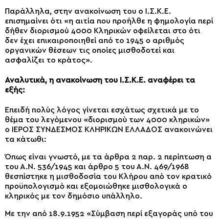
Παράλληλα, στην ανακοίνωση του ο Ι.Σ.Κ.Ε.
επισημαίνει ότι «η αιτία που προήλθε η φημολογία περί
δήθεν διορισμού 4000 Κληρικών οφείλεται στο ότι
δεν έχει επικαιροποιηθεί από το 1945 ο αριθμός
οργανικών θέσεων τις οποίες μισθοδοτεί και
ασφαλίζει το κράτος».
Αναλυτικά, η ανακοίνωση του Ι.Σ.Κ.Ε. αναφέρει τα
εξής:
Επειδή πολύς λόγος γίνεται εσχάτως σχετικά με το
θέμα του λεγόμενου «διορισμού των 4000 κληρικών»
ο ΙΕΡΟΣ ΣΥΝΔΕΣΜΟΣ ΚΛΗΡΙΚΩΝ ΕΛΛΑΔΟΣ ανακοινώνει
τα κάτωθι:
Όπως είναι γνωστό, με τα άρθρα 2 παρ. 2 περίπτωση α
του Α.Ν. 536/1945 και άρθρο 5 του Α.Ν. 469/1968
θεσπίστηκε η μισθοδοσία του Κλήρου από τον κρατικό
προϋπολογισμό και εξομοιώθηκε μισθολογικά ο
κληρικός με τον δημόσιο υπάλληλο.
Με την από 18.9.1952 «Σύμβαση περί εξαγοράς υπό του