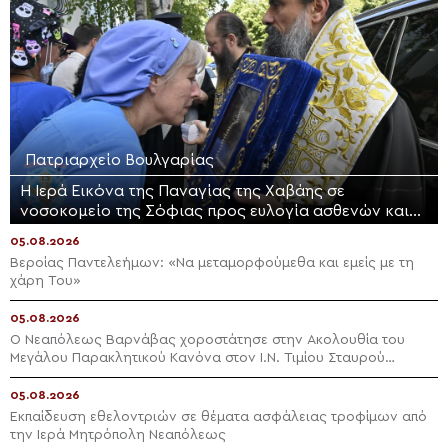
Πατριαρχείο Βουλγαρίας
Η Ιερά Εικόνα της Παναγίας της Χαβάης σε
νοσοκομείο της Σόφιας προς ευλογία ασθενών και
προσωπικού
05.08.2026
Βεροίας Παντελεήμων: «Nα μεταμορφούμεθα και εμείς με τη
χάρη Του»
05.08.2026
Ο Νεαπόλεως Βαρνάβας χοροστάτησε στην Ακολουθία του
Μεγάλου Παρακλητικού Κανόνα στον Ι.Ν. Τιμίου Σταυρού
Διαλογής
05.08.2026
Εκπαίδευση εθελοντριών σε θέματα ασφάλειας τροφίμων από
την Ιερά Μητρόπολη Νεαπόλεως