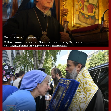
Οικουμενικό Πατριαρχείο
Ο Παναγιώτατος στον Ι. Ναό Κοιμήσεως της Θεοτόκου
Κουμαριωτίσσης στο Νιχώρι του Βοσπόρου