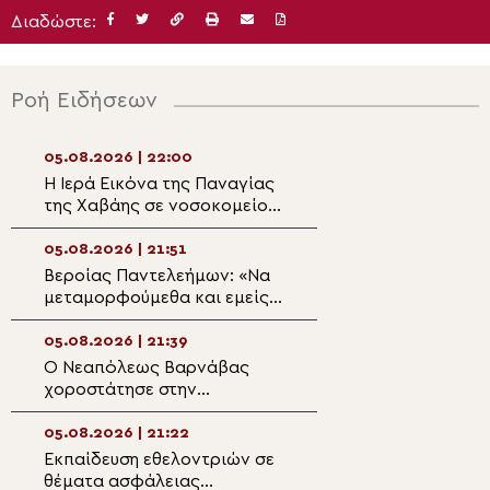
Διαδώστε:
Ροή Ειδήσεων
05.08.2026 | 22:00
05.08.2026 | 20:3
Η Ιερά Εικόνα της Παναγίας
Η Μεταμόρφωση 
της Χαβάης σε νοσοκομείο
Πρόσκληση σε π
της Σόφιας προς ευλογία
ανακαίνιση
ασθενών και προσωπικού
05.08.2026 | 21:51
05.08.2026 | 20:
Βεροίας Παντελεήμων: «Nα
Ζωντανά στην P
μεταμορφούμεθα και εμείς
TV η εορτή της
με τη χάρη Του»
Μεταμορφώσεως
Σωτήρος
05.08.2026 | 21:39
05.08.2026 | 20:
Ο Νεαπόλεως Βαρνάβας
Αρχιεπίσκοπος Φ
χοροστάτησε στην
«Αποστολή της 
Ακολουθία του Μεγάλου
δεν είναι να ευλ
Παρακλητικού Κανόνα στον
μαζικής καταστ
05.08.2026 | 21:22
05.08.2026 | 19:4
Ι.Ν. Τιμίου Σταυρού Διαλογής
Εκπαίδευση εθελοντριών σε
Εκδήλωση τιμής 
θέματα ασφάλειας
ευγνωμοσύνης τ