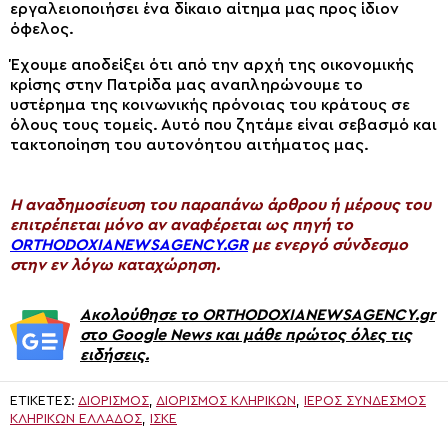
εργαλειοποιήσει ένα δίκαιο αίτημα μας προς ίδιον
όφελος.
Έχουμε αποδείξει ότι από την αρχή της οικονομικής
κρίσης στην Πατρίδα μας αναπληρώνουμε το
υστέρημα της κοινωνικής πρόνοιας του κράτους σε
όλους τους τομείς. Αυτό που ζητάμε είναι σεβασμό και
τακτοποίηση του αυτονόητου αιτήματος μας.
H αναδημοσίευση του παραπάνω άρθρου ή μέρους του
επιτρέπεται μόνο αν αναφέρεται ως πηγή το
ORTHODOXIANEWSAGENCY.GR
με ενεργό σύνδεσμο
στην εν λόγω καταχώρηση.
Ακολούθησε το ORTHODOXIANEWSAGENCY.gr
στο Google News και μάθε πρώτος όλες τις
ειδήσεις.
ΕΤΙΚΈΤΕΣ:
ΔΙΟΡΙΣΜΟΣ
,
ΔΙΟΡΙΣΜΟΣ ΚΛΗΡΙΚΩΝ
,
ΙΕΡΌΣ ΣΎΝΔΕΣΜΟΣ
ΚΛΗΡΙΚΏΝ ΕΛΛΆΔΟΣ
,
ΙΣΚΕ