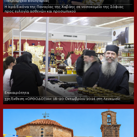
Πατριαρχείο Βουλγαρίας
Η Ιερά Εικόνα της Παναγίας της Χαβάης σε νοσοκομείο της Σόφιας
προς ευλογία ασθενών και προσωπικού
Επικαιρότητα
33η Έκθεση «ΟΡΘΟΔΟΞΙΑ»: 18-20 Οκτωβρίου 2026 στη Λευκωσία