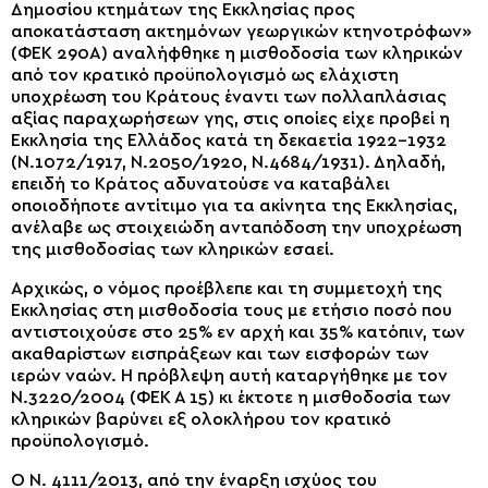
Δημοσίου κτημάτων της Εκκλησίας προς
αποκατάσταση ακτημόνων γεωργικών κτηνοτρόφων»
(ΦΕΚ 290Α) αναλήφθηκε η μισθοδοσία των κληρικών
από τον κρατικό προϋπολογισμό ως ελάχιστη
υποχρέωση του Κράτους έναντι των πολλαπλάσιας
αξίας παραχωρήσεων γης, στις οποίες είχε προβεί η
Εκκλησία της Ελλάδος κατά τη δεκαετία 1922-1932
(Ν.1072/1917, Ν.2050/1920, Ν.4684/1931). Δηλαδή,
επειδή το Κράτος αδυνατούσε να καταβάλει
οποιοδήποτε αντίτιμο για τα ακίνητα της Εκκλησίας,
ανέλαβε ως στοιχειώδη ανταπόδοση την υποχρέωση
της μισθοδοσίας των κληρικών εσαεί.
Αρχικώς, ο νόμος προέβλεπε και τη συμμετοχή της
Εκκλησίας στη μισθοδοσία τους με ετήσιο ποσό που
αντιστοιχούσε στο 25% εν αρχή και 35% κατόπιν, των
ακαθαρίστων εισπράξεων και των εισφορών των
ιερών ναών. Η πρόβλεψη αυτή καταργήθηκε με τον
Ν.3220/2004 (ΦΕΚ Α 15) κι έκτοτε η μισθοδοσία των
κληρικών βαρύνει εξ ολοκλήρου τον κρατικό
προϋπολογισμό.
Ο Ν. 4111/2013, από την έναρξη ισχύος του