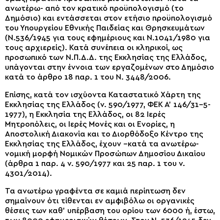
ανωτέρω- από τον κρατικό προϋπολογισμό (το
Δημόσιο) και εντάσσεται στον ετήσιο προϋπολογισμό
του Υπουργείου Εθνικής Παιδείας και Θρησκευμάτων
(Ν.536/1945 για τους εφημέριους και Ν.1041/1980 για
τους αρχιερείς). Κατά συνέπεια οι κληρικοί, ως
προσωπικό των Ν.Π.Δ.Δ. της Εκκλησίας της Ελλάδος,
υπάγονται στην έννοια των εργαζομένων στο Δημόσιο
κατά το άρθρο 18 παρ. 1 του Ν. 3448/2006.
Επίσης, κατά τον ισχύοντα Καταστατικό Χάρτη της
Εκκλησίας της Ελλάδος (ν. 590/1977, ΦΕΚ Α’ 146/31-5-
1977), η Εκκλησία της Ελλάδος, οι 82 Ιερές
Μητροπόλεις, οι Ιερές Μονές και οι Ενορίες, η
Αποστολική Διακονία και το Διορθόδοξο Κέντρο της
Εκκλησίας της Ελλάδος, έχουν –κατά τα ανωτέρω-
νομική μορφή Νομικών Προσώπων Δημοσίου Δικαίου
(άρθρα 1 παρ. 4 ν. 590/1977 και 25 παρ. 1 του ν.
4301/2014).
Τα ανωτέρω γραφέντα σε καμιά περίπτωση δεν
σημαίνουν ότι τίθενται εν αμφιβόλω οι οργανικές
θέσεις των καθ’ υπέρβαση του ορίου των 6000 ή, έστω,