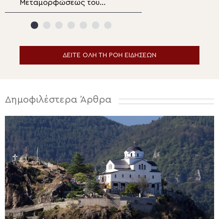
Μεταμορφώσεως του
ειδήσεων
Σωτήρος στα Λευκάκια
Ναυπλίου
ΔΕΙΤΕ ΟΛΗ ΤΗ ΡΟΗ ΕΙΔΗΣΕΩΝ
Δημοφιλέστερα Άρθρα