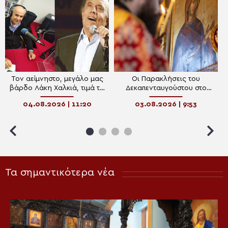
Τον αείμνηστο, μεγάλο μας
Οι Παρακλήσεις του
βάρδο Λάκη Χαλκιά, τιμά το
Δεκαπενταυγούστου στο
διαδικτυακό ραδιόφωνο της
Ραδιόφωνο της Πεμπτουσίας
04.08.2026 | 11:20
03.08.2026 | 9:53
«Πεμπτουσίας»
Τα σημαντικότερα νέα