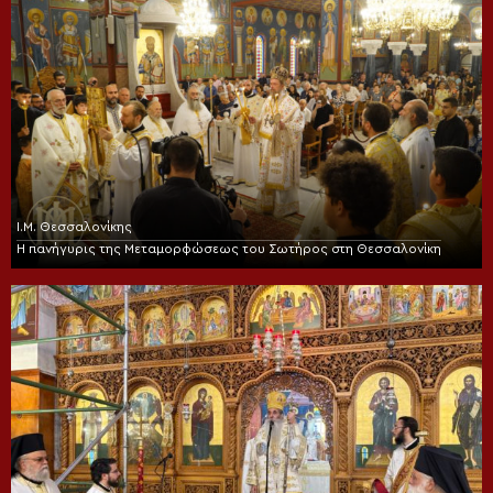
Ι.Μ. Θεσσαλονίκης
Η πανήγυρις της Μεταμορφώσεως του Σωτήρος στη Θεσσαλονίκη