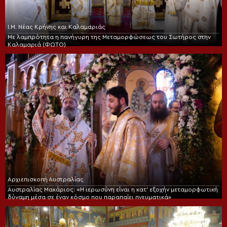
Ι.Μ. Νέας Κρήνης και Καλαμαριάς
Με λαμπρότητα η πανήγυρη της Μεταμορφώσεως του Σωτήρος στην
Καλαμαριά (ΦΩΤΟ)
Αρχιεπισκοπή Αυστραλίας
Αυστραλίας Μακάριος: «Η ιερωσύνη είναι η κατ’ εξοχήν μεταμορφωτική
δύναμη μέσα σε έναν κόσμο που παραπαίει πνευματικά»