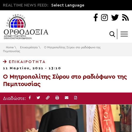
REAL TIME NEWS FEED:
Select Language
Home
\
Επικαιρότητα
\
Ο Μητροπολίτης Σύρου στο ραδιόφωνο της
Πεμπτουσίας
ΕΠΙΚΑΙΡΌΤΗΤΑ
11 Μαρτίου, 2021 - 13:10
Ο Μητροπολίτης Σύρου στο ραδιόφωνο της
Πεμπτουσίας
Διαδώστε: