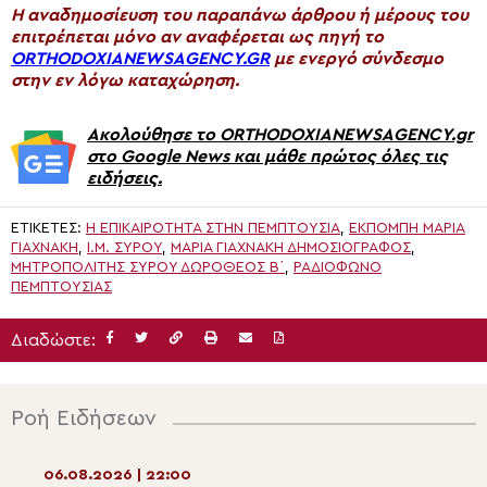
H αναδημοσίευση του παραπάνω άρθρου ή μέρους του
επιτρέπεται μόνο αν αναφέρεται ως πηγή το
ORTHODOXIANEWSAGENCY.GR
με ενεργό σύνδεσμο
στην εν λόγω καταχώρηση.
Ακολούθησε το ORTHODOXIANEWSAGENCY.gr
στο Google News και μάθε πρώτος όλες τις
ειδήσεις.
ΕΤΙΚΈΤΕΣ:
H ΕΠΙΚΑΙΡΌΤΗΤΑ ΣΤΗΝ ΠΕΜΠΤΟΥΣΊΑ
,
ΕΚΠΟΜΠΉ ΜΑΡΊΑ
ΓΙΑΧΝΆΚΗ
,
Ι.Μ. ΣΎΡΟΥ
,
ΜΑΡΊΑ ΓΙΑΧΝΆΚΗ ΔΗΜΟΣΙΟΓΡΆΦΟΣ
,
ΜΗΤΡΟΠΟΛΊΤΗΣ ΣΎΡΟΥ ΔΩΡΌΘΕΟΣ Β΄
,
ΡΑΔΙΌΦΩΝΟ
ΠΕΜΠΤΟΥΣΊΑΣ
Διαδώστε:
Ροή Ειδήσεων
06.08.2026 | 22:00
06.08.2026 | 20:2