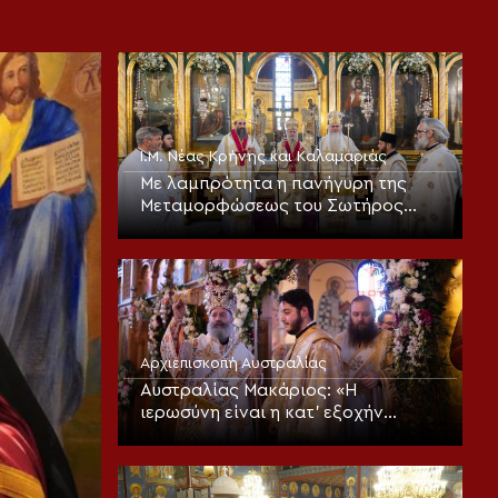
Ι.Μ. Νέας Κρήνης και Καλαμαριάς
Με λαμπρότητα η πανήγυρη της
Μεταμορφώσεως του Σωτήρος
στην Καλαμαριά (ΦΩΤΟ)
Αρχιεπισκοπή Αυστραλίας
Αυστραλίας Μακάριος: «Η
ιερωσύνη είναι η κατ’ εξοχήν
μεταμορφωτική δύναμη μέσα σε
έναν κόσμο που παραπαίει
πνευματικά»