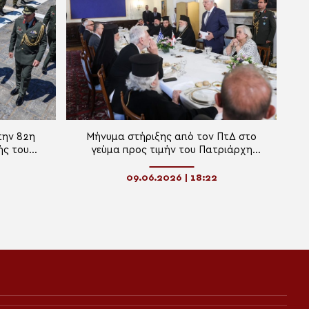
την 82η
Μήνυμα στήριξης από τον ΠτΔ στο
ής του
γεύμα προς τιμήν του Πατριάρχη
Ιεροσολύμων
09.06.2026 | 18:22