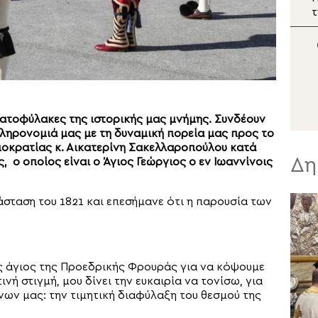
Ι
Καλλίνικος κάλυψε τις
αυξημένες λειτουργικές
τ
ανάγκες ανήμερα της
Μεταμορφώσεως του
Σωτήρος
ματοφύλακες της ιστορικής μας μνήμης. Συνδέουν
κληρονομιά μας με τη δυναμική πορεία μας προς το
μοκρατίας κ. Αικατερίνη Σακελλαροπούλου κατά
Δη
 ο οποίος είναι ο Άγιος Γεώργιος ο εν Ιωαννίνοις
ταση του 1821 και επεσήμανε ότι η παρουσία των
ς άγιος της Προεδρικής Φρουράς για να κόψουμε
νή στιγμή, μου δίνει την ευκαιρία να τονίσω, για
ων μας: την τιμητική διαφύλαξη του θεσμού της