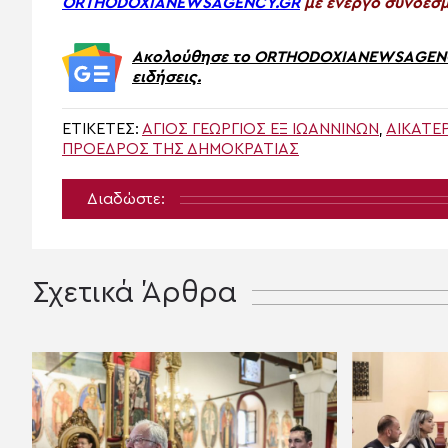
ORTHODOXIANEWSAGENCY.GR
με ενεργό σύνδεσμ
Ακολούθησε το ORTHODOXIANEWSAGENCY.
ειδήσεις.
ΕΤΙΚΈΤΕΣ:
ΆΓΙΟΣ ΓΕΏΡΓΙΟΣ ΕΞ ΙΩΑΝΝΊΝΩΝ
,
ΑΙΚΑΤΕ
ΠΡΌΕΔΡΟΣ ΤΗΣ ΔΗΜΟΚΡΑΤΊΑΣ
Διαδώστε:
Σχετικά Άρθρα