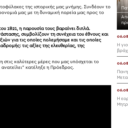
ατοφύλακες της ιστορικής μας μνήμης. Συνδέουν το
Πα
ρονομιά μας με τη δυναμική πορεία μας προς το
Απ
πρ
ου 1821, η παρουσία τους βαραίνει διπλά.
στασης, συμβολίζουν τη συνέχεια του έθνους και
06.0
ξιών για τις οποίες πολεμήσαμε και τις οποίες
Η γι
δρομής: τις αξίες της ελευθερίας, της
βράχ
τη στις καλύτερες μέρες που μας υπόσχεται το
06.0
 ανατείλει” κατέληξε η Πρόεδρος.
Πανη
Μετα
06.0
Η εο
Μητρ