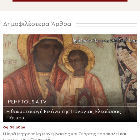
Δημοφιλέστερα Άρθρα
PEMPTOUSIA TV
Η θαυματουργή Εικόνα της Παναγίας Ελεούσσας
Πάτμου
09.08.2026
Η Ιερά Μητρόπολη Μονεμβασίας και Σπάρτης προσκαλεί και
εφέτος τους Ομογενείς