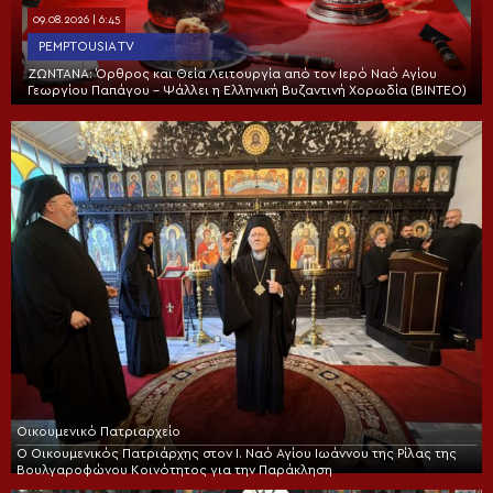
09.08.2026 | 6:45
PEMPTOUSIA TV
ΖΩΝΤΑΝΑ: Όρθρος και Θεία Λειτουργία από τον Ιερό Ναό Αγίου
Γεωργίου Παπάγου – Ψάλλει η Ελληνική Βυζαντινή Χορωδία (ΒΙΝΤΕΟ)
Οικουμενικό Πατριαρχείο
Ο Οικουμενικός Πατριάρχης στον I. Ναό Αγίου Ιωάννου της Ρίλας της
Βουλγαροφώνου Κοινότητος για την Παράκληση