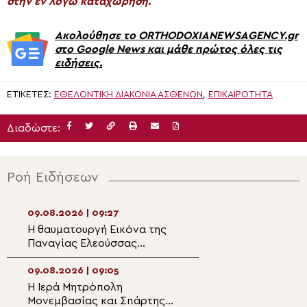
στην εν λόγω καταχώρηση.
Ακολούθησε το ORTHODOXIANEWSAGENCY.gr
στο Google News και μάθε πρώτος όλες τις
ειδήσεις.
ΕΤΙΚΈΤΕΣ:
ΕΘΕΛΟΝΤΙΚΉ ΔΙΑΚΟΝΊΑ ΑΣΘΕΝΏΝ
,
ΕΠΙΚΑΙΡΟΤΗΤΑ
Διαδώστε:
Ροή Ειδήσεων
09.08.2026 | 09:27
08.08.2026 | 22:
Η θαυματουργή Εικόνα της
Πανηγυρίζει η Μ
Παναγίας Ελεούσσας
Αγίου Λαυρεντίο
Πάτμου
09.08.2026 | 09:05
08.08.2026 | 21:4
Η Ιερά Μητρόπολη
Άγιος Καλλίνικο
Μονεμβασίας και Σπάρτης
Εδέσσης: Η θυσία