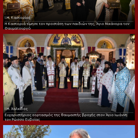
Ι.Μ. Καστορίας
Η Καστοριά τίμησε τον προστάτη των παιδιών της, Άγιο Νικάνορα τον
Θαυματουργό
Ι.Μ. Χαλκίδος
Ευχαριστήριος εορτασμός της θαυμαστής βροχής στον Άγιο Ιωάννη
τον Ρώσσο Ευβοίας