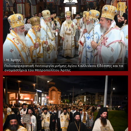
Ι.Μ. Άρτης
Πολυαρχιερατική Λειτουργία μνήμης Αγίου Καλλινίκου Εδέσσης και τα
ονομαστήρια του Μητροπολίτου Άρτης