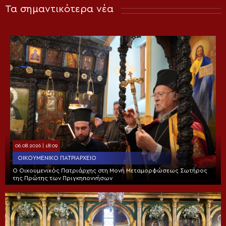
Τα σημαντικότερα νέα
06.08.2026 | 18:09
ΟΙΚΟΥΜΕΝΙΚΌ ΠΑΤΡΙΑΡΧΕΊΟ
Ο Οικουμενικός Πατριάρχης στη Μονή Μεταμορφώσεως Σωτήρος
της Πρώτης των Πριγκηποννήσων