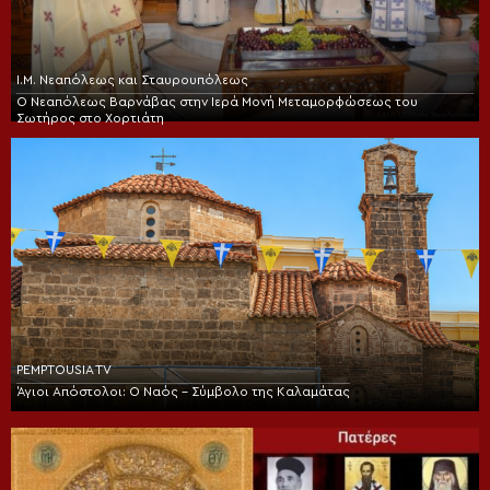
Ι.Μ. Νεαπόλεως και Σταυρουπόλεως
Ο Νεαπόλεως Βαρνάβας στην Ιερά Μονή Μεταμορφώσεως του
Σωτήρος στο Χορτιάτη
PEMPTOUSIA TV
Άγιοι Απόστολοι: Ο Ναός – Σύμβολο της Καλαμάτας