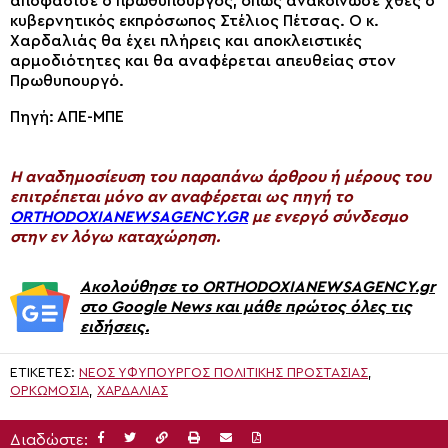
αποφάσισε ο πρωθυπουργός, όπως ανακοίνωσε χθες ο
κυβερνητικός εκπρόσωπος Στέλιος Πέτσας. Ο κ.
Χαρδαλιάς θα έχει πλήρεις και αποκλειστικές
αρμοδιότητες και θα αναφέρεται απευθείας στον
Πρωθυπουργό.
Πηγή: ΑΠΕ-ΜΠΕ
H αναδημοσίευση του παραπάνω άρθρου ή μέρους του
επιτρέπεται μόνο αν αναφέρεται ως πηγή το
ORTHODOXIANEWSAGENCY.GR
με ενεργό σύνδεσμο
στην εν λόγω καταχώρηση.
Ακολούθησε το ORTHODOXIANEWSAGENCY.gr
στο Google News και μάθε πρώτος όλες τις
ειδήσεις.
ΕΤΙΚΈΤΕΣ:
ΝΈΟΣ ΥΦΥΠΟΥΡΓΌΣ ΠΟΛΙΤΙΚΉΣ ΠΡΟΣΤΑΣΊΑΣ
,
ΟΡΚΩΜΟΣΙΑ
,
ΧΑΡΔΑΛΙΆΣ
Διαδώστε: