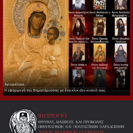
Αγιορείτικα
Η εφαρμογή της Βηματάρισσας με ένα κλικ στο κινητό σας