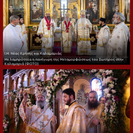
Ι.Μ. Νέας Κρήνης και Καλαμαριάς
Με λαμπρότητα η πανήγυρη της Μεταμορφώσεως του Σωτήρος στην
Καλαμαριά (ΦΩΤΟ)