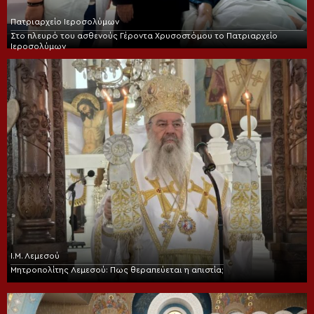
Πατριαρχείο Ιεροσολύμων
Στο πλευρό του ασθενούς Γέροντα Χρυσοστόμου το Πατριαρχείο
Ιεροσολύμων
Ι.Μ. Λεμεσού
Μητροπολίτης Λεμεσού: Πως θεραπεύεται η απιστία;