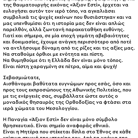
της θαυματουργής εικόνας «Άξιον Εστί», έρχεται να
ευλογήσει αυτόν τον ιερό τόπο, να αγκαλιάσει
συμβολικά τις ψυχές εκείνων που θυσιάστηκαν και να
μας υπενθυμίσει ότι η ιστορία μας δεν είναι απλώς
παρελθόν, αλλά ζωντανή παρακαταθήκη ευθύνης.
Γιατί και σήμερα, σε μία εποχή γεμάτη αβεβαιότητες
και δοκιμασίες, έχουμε ανάγκη περισσότερο από ποτέ
να αντλήσουμε δύναμη από τις ρίζες και τις αξίες μας.
Να σταθούμε όρθιοι με ενότητα και πίστη.
Να θυμηθούμε ότι η Ελλάδα δεν είναι μόνο τόπος.
Είναι πίστη χαραγμένη σε πέτρα, αίμα και ψυχή!
Σεβασμιώτατε,
Αισθάνομαι βαθύτατα ευγνώμων προς εσάς, όσο και
προς τους εκπροσώπους της Αθωνικής Πολιτείας, που
με τις ενέργειές σας, συμβάλλατε ώστε αυτός ο
μοναδικός θησαυρός της Ορθοδοξίας να φτάσει στα
ιερά χώματα του Μεσολογγίου.
Η Παναγία «Άξιον Εστί» δεν είναι μόνο σύμβολο
θρησκευτικό. Είναι σημείο αναφοράς εθνικό.
Είναι η Μητέρα που στέκεται δίπλα στο Έθνος σε κάθε
κρίσιμη στιγμή της ιστορίας του. Από τα χρόνια της