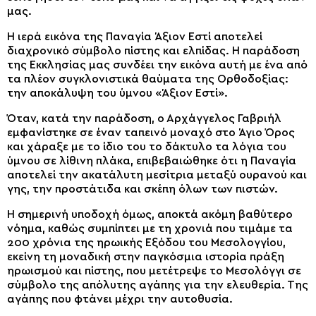
μας.
Η ιερά εικόνα της Παναγία Άξιον Εστί αποτελεί
διαχρονικό σύμβολο πίστης και ελπίδας. Η παράδοση
της Εκκλησίας μας συνδέει την εικόνα αυτή με ένα από
τα πλέον συγκλονιστικά θαύματα της Ορθοδοξίας:
την αποκάλυψη του ύμνου «Άξιον Εστί».
Όταν, κατά την παράδοση, ο Αρχάγγελος Γαβριήλ
εμφανίστηκε σε έναν ταπεινό μοναχό στο Άγιο Όρος
και χάραξε με το ίδιο του το δάκτυλο τα λόγια του
ύμνου σε λίθινη πλάκα, επιβεβαιώθηκε ότι η Παναγία
αποτελεί την ακατάλυτη μεσίτρια μεταξύ ουρανού και
γης, την προστάτιδα και σκέπη όλων των πιστών.
Η σημερινή υποδοχή όμως, αποκτά ακόμη βαθύτερο
νόημα, καθώς συμπίπτει με τη χρονιά που τιμάμε τα
200 χρόνια της ηρωικής Εξόδου του Μεσολογγίου,
εκείνη τη μοναδική στην παγκόσμια ιστορία πράξη
ηρωισμού και πίστης, που μετέτρεψε το Μεσολόγγι σε
σύμβολο της απόλυτης αγάπης για την ελευθερία. Της
αγάπης που φτάνει μέχρι την αυτοθυσία.