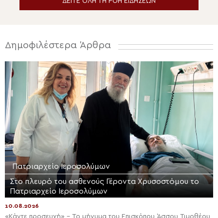
ΔΕΙΤΕ ΟΛΗ ΤΗ ΡΟΗ ΕΙΔΗΣΕΩΝ
Δημοφιλέστερα Άρθρα
Πατριαρχείο Ιεροσολύμων
Στο πλευρό του ασθενούς Γέροντα Χρυσοστόμου το
Πατριαρχείο Ιεροσολύμων
10.08.2026
«Κάντε προσευχή» – Το μήνυμα του Επισκόπου Άσσου Τιμοθέου