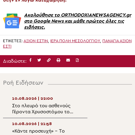
Ακολούθησε το ORTHODOXIANEWSAGENCY.gr
στο Google News και μάθε πρώτος όλες τις
ειδήσεις.
ΕΤΙΚΈΤΕΣ:
ΑΞΙΟΝ ΕΣΤΙΝ
,
ΙΕΡΆ ΠΌΛΗ ΜΕΣΟΛΟΓΓΊΟΥ
,
ΠΑΝΑΓΊΑ ΆΞΙΟΝ
ΕΣΤΊ
Διαδώστε:
Ροή Ειδήσεων
10.08.2026 | 22:00
10.08.2026 | 20:3
Στο πλευρό του ασθενούς
Μητροπολίτης Μ
Γέροντα Χρυσοστόμου το
Παναγία είναι α
Πατριαρχείο Ιεροσολύμων
μάνα όλων μας»
10.08.2026 | 21:58
10.08.2026 | 20:
«Κάντε προσευχή» – Το
Επιχορηγήσεις α