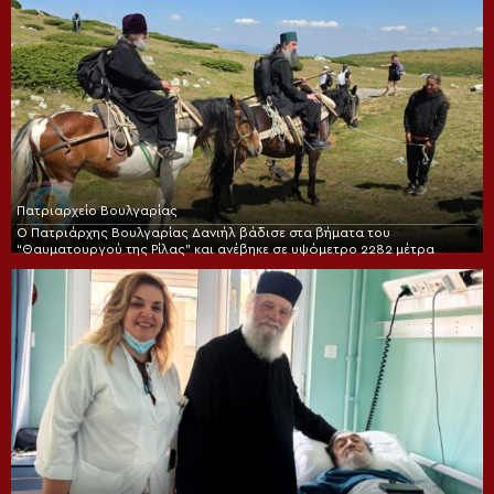
Πατριαρχείο Βουλγαρίας
Ο Πατριάρχης Βουλγαρίας Δανιήλ βάδισε στα βήματα του
“Θαυματουργού της Ρίλας” και ανέβηκε σε υψόμετρο 2282 μέτρα