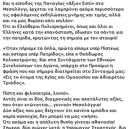
Και η είσοδος της Παναγίας «Άξιον Εστί» στο
Μεσολόγγι, έρχεται να λαμπρύνει ακόμα περισσότερο
τις οφειλόμενες εκδηλώσεις μνήμης και τιμής, αλλά
και να μας θυμίσει κάτι επιλέον:
Ότι οι Ελεύθεροι Πολιορκημένοι, όπως και όλοι οι
Έλληνες κατά την επανάσταση, έδωσαν τα πάντα για
την πατρίδα, κρατώντας τη σημαία με τον σταυρό!
«Όταν πήραμε τα όπλα, πρώτα είπαμε υπέρ Πίστεως
και ύστερα υπέρ Πατρίδος», είπε ο Θεόδωρος
Κολοκοτρώνης. Και στα Συντάγματα των Εθνικών
Συνελεύσεων του Αγώνα, υπάρχει στο Προοίμιο η
φράση που και σήμερα διατηρείται στο Σύνταγμά μας:
«Εις το όνομα της Αγίας και Ομοουσίου και Αδιαιρέτου
Τριάδος».
Πίστη και φιλοπατρία, λοιπόν.
Αυτές είναι οι δύο, διαχρονικές και ακατάλυτες αξίες,
που όταν ενώνονται… γεννούν Μεσολόγγια!
Δύο αξίες που μας δείχνουν ότι κανένα εμπόδιο και
καμία κακουχία, δεν μπορεί να μας νικήσει.
Ότι ακόμα και η απόλυτη θυσία γίνεται αθανασία!
Σήμερα, δύο αιώνες μετά, η Υπέρμαχος Στρατηγός, δια