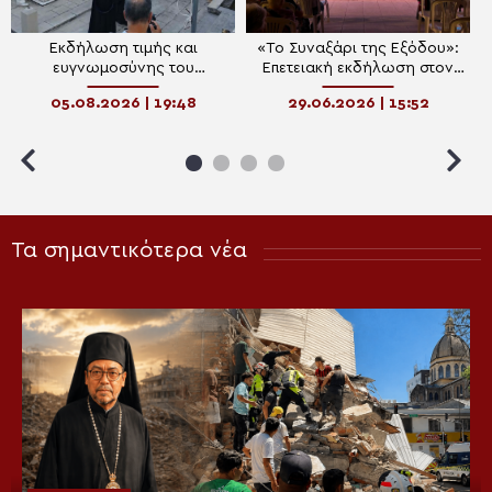
Εκδήλωση τιμής και
«Το Συναξάρι της Εξόδου»:
ευγνωμοσύνης του
Επετειακή εκδήλωση στον
Μεσολογγίου προς το νησί
Ιερό Ναό Αποστόλου Παύλου
05.08.2026 | 19:48
29.06.2026 | 15:52
του Καλάμου
Ιεράς Πόλεως Μεσολογγίου
Τα σημαντικότερα νέα