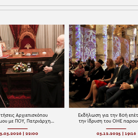
τήσεις Αρχιεπισκόπου
Εκδήλωση για την 80ή επέτ
μου με ΠΟΥ, Πατριάρχη
την ίδρυση του ΟΗΕ παρου
ρείας και Παλαιστίνιους
Οικουμενικού Πατριάρ
αξιωματούχους
3.03.2026 | 22:00
03.12.2025 | 19:16