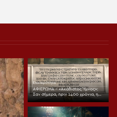
Επικαιρότητα
ΑΦΙΕΡΩΜΑ – «Ακάθιστος Ύμνος»:
Σαν σήμερα, πριν 1400 χρόνια, η
πρώτη ψαλμώδηση της
θεοπρεπούς προσευχής της
Εκκλησίας