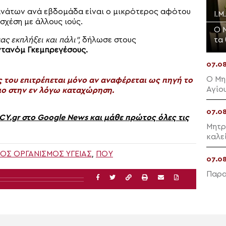
θανάτων ανά εβδομάδα είναι ο μικρότερος αφότου
Ι.Μ
σχέση με άλλους ιούς.
Ο 
τα
ας εκπλήξει και πάλι”,
δήλωσε στους
ντανόμ Γκεμπρεγέσους.
07.0
Ο Μη
του επιτρέπεται μόνο αν αναφέρεται ως πηγή το
Αγίο
ο στην εν λόγω καταχώρηση.
07.0
gr στο Google News και μάθε πρώτος όλες τις
Μητρ
καλε
ΟΣ ΟΡΓΑΝΙΣΜΌΣ ΥΓΕΊΑΣ
,
ΠΟΥ
07.0
Παρα