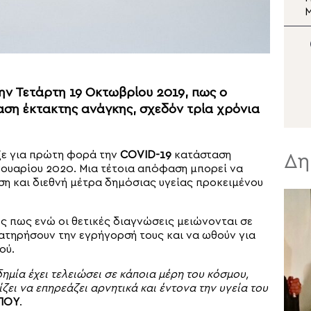
κατασκηνώσεων της
Μητρόπολης
Αλεξανδρουπόλεως στα
Πριγκηπόνησα
ν Τετάρτη 19 Οκτωβρίου 2019, πως ο
ση έκτακτης ανάγκης, σχεδόν τρία χρόνια
ε για πρώτη φορά την
COVID-19
κατάσταση
Δη
ανουαρίου 2020. Μια τέτοια απόφαση μπορεί να
ση και διεθνή μέτρα δημόσιας υγείας προκειμένου
ες πως ενώ οι θετικές διαγνώσεις μειώνονται σε
ιατηρήσουν την εγρήγορσή τους και να ωθούν για
ού.
ημία έχει τελειώσει σε κάποια μέρη του κόσμου,
ει να επηρεάζει αρνητικά και έντονα την υγεία του
ΠΟΥ
.