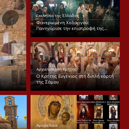
Εκκλησία της Ελλάδος
Φανερωμένη Χολαργού:
Πανηγύρισε την επιστροφή της
παλαιάς ιεράς Λειψανοθήκης –
Πάνδημη υποδοχή παρουσία του
Επισκόπου Χριστουπόλεως
Αρχιεπισκοπή Κρήτης
Ο Κρήτης Ευγένιος στη διπλή εορτή
της Σάμου
Αγιορείτικα