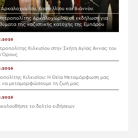
. Αρκαλοχωρίου, Καστελλίου και Βιάννου
Μητροπολίτης Αρκαλοχωρίου σε εκδήλωση για
 θύματα της ναζιστικής κατοχής της Εμπάρου
8.2026
τροπολίτης Κιλκισίου στην Σκήτη Αγίας Άννας του
υ Όρους
8.2026
οπολίτης Κιλκισίου: Η Θεία Μεταμόρφωση μας
ί να μεταμορφώσουμε τη ζωή μας
8.2026
κολουθήστε το δελτίο ειδήσεων