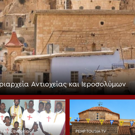
ριαρχεία Αντιοχείας και Ιεροσολύμων
ίο Αλεξανδρείας
PEMPTOUSIA TV