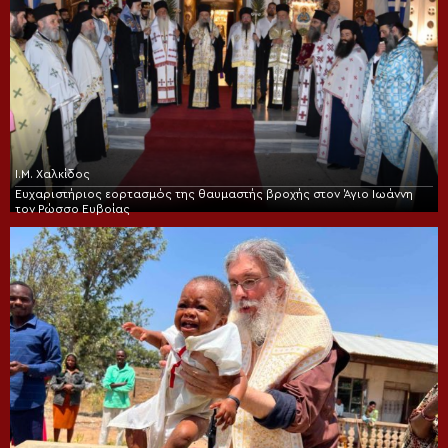
Ι.Μ. Χαλκίδος
Ευχαριστήριος εορτασμός της θαυμαστής βροχής στον Άγιο Ιωάννη
τον Ρώσσο Ευβοίας