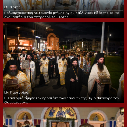
Ι.Μ. Άρτης
Πολυαρχιερατική Λειτουργία μνήμης Αγίου Καλλινίκου Εδέσσης και τα
ονομαστήρια του Μητροπολίτου Άρτης
Ι.Μ. Καστορίας
Η Καστοριά τίμησε τον προστάτη των παιδιών της, Άγιο Νικάνορα τον
Θαυματουργό