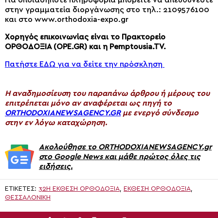
Για οποιαδήποτε πληροφορία μπορείτε να απευθύνεστε
στην γραμματεία διοργάνωσης στο τηλ.: 2109576100
και στο www.orthodoxia-expo.gr
Χορηγός επικοινωνίας είναι το Πρακτορείο
ΟΡΘΟΔΟΞΙΑ (OPE.GR) και η Pemptousia.TV.
Πατήστε ΕΔΩ για να δείτε την πρόσκληση
H αναδημοσίευση του παραπάνω άρθρου ή μέρους του
επιτρέπεται μόνο αν αναφέρεται ως πηγή το
ORTHODOXIANEWSAGENCY.GR
με ενεργό σύνδεσμο
στην εν λόγω καταχώρηση.
Ακολούθησε το ORTHODOXIANEWSAGENCY.gr
στο Google News και μάθε πρώτος όλες τις
ειδήσεις.
ΕΤΙΚΈΤΕΣ:
32Η ΈΚΘΕΣΗ ΟΡΘΟΔΟΞΙΑ
,
ΈΚΘΕΣΗ ΟΡΘΟΔΟΞΙΑ
,
ΘΕΣΣΑΛΟΝΊΚΗ