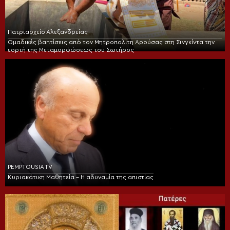
Πατριαρχείο Αλεξανδρείας
Ομαδικές βαπτίσεις από τον Μητροπολίτη Αρούσας στη Σινγκίντα την
εορτή της Μεταμορφώσεως του Σωτήρος
PEMPTOUSIA TV
Κυριακάτικη Μαθητεία – Η αδυναμία της απιστίας