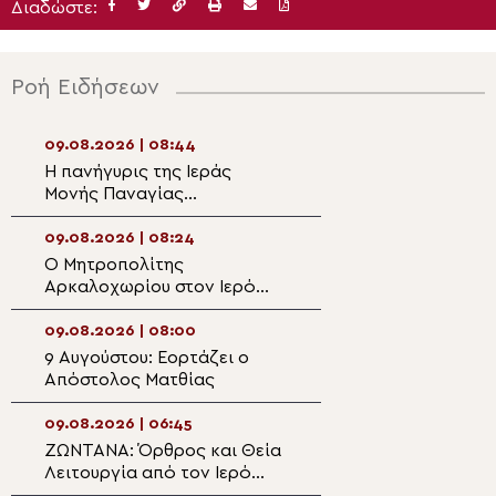
Διαδώστε:
Ροή Ειδήσεων
09.08.2026 | 08:44
08.08.2026 | 21:2
Η πανήγυρις της Ιεράς
Ιερά Παράκληση 
Μονής Παναγίας
Υπεραγία Θεοτό
Εικοσιφοινίσσης
Φαβριανά Μονο
09.08.2026 | 08:24
08.08.2026 | 21:0
Ο Μητροπολίτης
Ιερά Παράκληση 
Αρκαλοχωρίου στον Ιερό
Υπεραγία Θεοτό
Ναό Αγίας Παρασκευής στο
Πολυθέα Πεδιάδ
Κατωφύγι
09.08.2026 | 08:00
08.08.2026 | 20:
9 Αυγούστου: Εορτάζει ο
Αρχιερατικό Μν
Απόστολος Ματθίας
μνήμη του Μεγά
Ευεργέτου των 
Νικολάου Τριφύ
09.08.2026 | 06:45
08.08.2026 | 20:1
ΖΩΝΤΑΝΑ: Όρθρος και Θεία
Η Εορτή του Αγί
Λειτουργία από τον Ιερό
Καλλινίκου σε Π
Ναό Αγίου Γεωργίου
της Καστοριάς