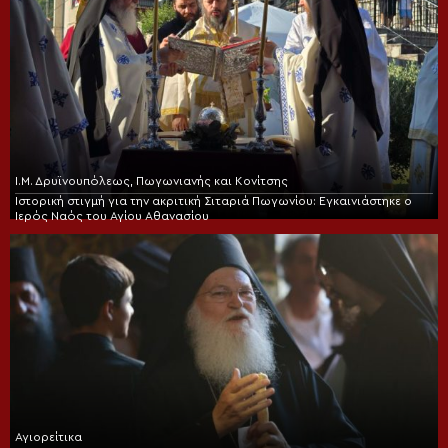
Ι.Μ. Δρυϊνουπόλεως, Πωγωνιανής και Κονίτσης
Ιστορική στιγμή για την ακριτική Σιταριά Πωγωνίου: Εγκαινιάστηκε ο
Ιερός Ναός του Αγίου Αθανασίου
Αγιορείτικα