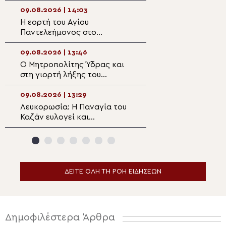
Παναγίας»
στον Ιερό Ναό Π
Κοτσυφιανής Γρα
09.08.2026 | 14:03
09.08.2026 | 12:2
Ιεράπετρας
Η εορτή του Αγίου
Ετήσιο μνημόσυν
Παντελεήμονος στο
αείμνηστο Bουλε
Πατριαρχείο Ιεροσολύμων
Υφυπουργό Από
Βεσυρόπουλο
09.08.2026 | 13:46
09.08.2026 | 12:0
Ο Μητροπολίτης Ύδρας και
Αρχιερατική Θεί
στη γιορτή λήξης του
Λειτουργία στη Β
Σχολικού έτους του
Αγίου Αχιλλίου 
Γυμνασίου
τα 1.400 χρόνια
09.08.2026 | 13:29
09.08.2026 | 11:5
Ακαθίστου Ύμνο
Λευκορωσία: Η Παναγία του
Πατριαρχική Αν
Καζάν ευλογεί και
στο Άγιον Όρος 
προστατεύει τον
έτη από την πρώ
Σιδηρόδρομο και τους
ψαλμώδηση του 
επιβάτες
Ύμνου
ΔΕΙΤΕ ΟΛΗ ΤΗ ΡΟΗ ΕΙΔΗΣΕΩΝ
Δημοφιλέστερα Άρθρα