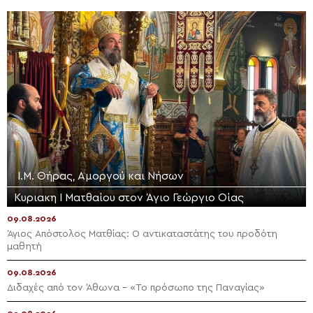
Ι.Μ. Θήρας, Αμοργού και Νήσων
Κυριακη Ι Ματθαίου στον Άγιο Γεώργιο Οίας
09.08.2026
Άγιος Απόστολος Ματθίας: Ο αντικαταστάτης του προδότη
μαθητή
09.08.2026
Διδαχές από τον Άθωνα – «Το πρόσωπο της Παναγίας»