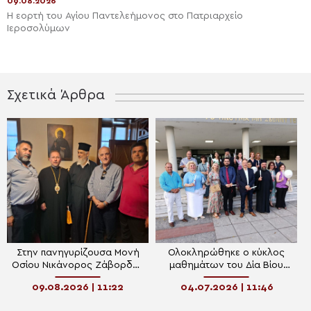
09.08.2026
Η εορτή του Αγίου Παντελεήμονος στο Πατριαρχείο
Ιεροσολύμων
Σχετικά Άρθρα
Στην πανηγυρίζουσα Μονή
Ολοκληρώθηκε ο κύκλος
Οσίου Νικάνορος Ζάβορδας
μαθημάτων του Δία Βίου
το Σωματείο Ιεροψαλτών
Μάθησης Προγράμματος
09.08.2026 | 11:22
04.07.2026 | 11:46
Τρικάλων
ΚΕΔΙΒΙΜ ΑΠΘ: «Θρησκεία,
Ψυχική Υγεία και