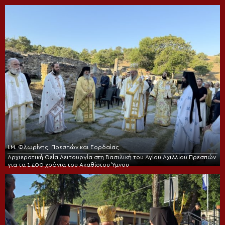
Ι.Μ. Φλωρίνης, Πρεσπών και Εορδαίας
Αρχιερατική Θεία Λειτουργία στη Βασιλική του Αγίου Αχιλλίου Πρεσπών
για τα 1.400 χρόνια του Ακαθίστου Ύμνου