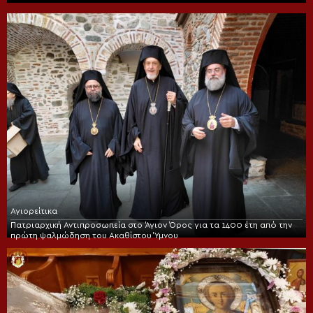
Αγιορείτικα
Πατριαρχική Αντιπροσωπεία στο Άγιον Όρος για τα 1400 έτη από την
πρώτη ψαλμώδηση του Ακαθίστου Ύμνου