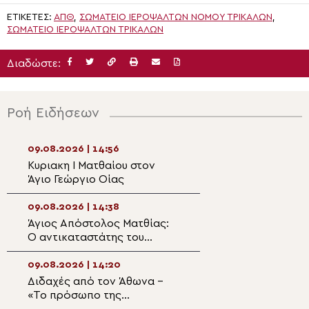
ΕΤΙΚΈΤΕΣ:
ΑΠΘ
,
ΣΩΜΑΤΕΊΟ ΙΕΡΟΨΑΛΤΏΝ ΝΟΜΟΎ ΤΡΙΚΆΛΩΝ
,
ΣΩΜΑΤΕΊΟ ΙΕΡΟΨΑΛΤΏΝ ΤΡΙΚΆΛΩΝ
Διαδώστε:
Ροή Ειδήσεων
09.08.2026 | 14:56
09.08.2026 | 13:1
Κυριακη Ι Ματθαίου στον
Αρχιερατική Θεί
Άγιο Γεώργιο Οίας
Λειτουργία και 
για τους πεσόντ
Τουρκική εισβολ
09.08.2026 | 14:38
09.08.2026 | 12:5
Ορμήδεια
Άγιος Απόστολος Ματθίας:
Η Πρόοδος του Τ
Ο αντικαταστάτης του
Σταυρού και Χει
προδότη μαθητή
Πρεσβυτέρου στ
09.08.2026 | 14:20
09.08.2026 | 12:3
Διδαχές από τον Άθωνα –
Η Μικρή Παράκλ
«Το πρόσωπο της
την Υπεραγία Θ