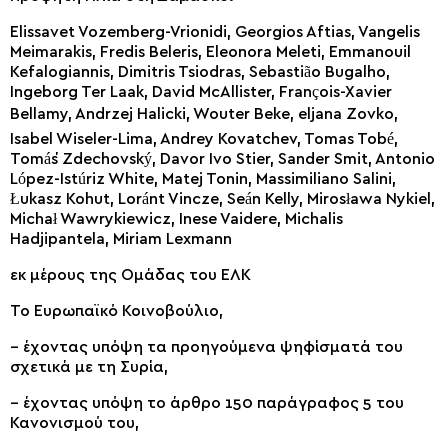
Elissavet Vozemberg-Vrionidi, Georgios Aftias, Vangelis
Meimarakis, Fredis Beleris, Eleonora Meleti, Emmanouil
Kefalogiannis, Dimitris Tsiodras, Sebastião Bugalho,
Ingeborg Ter Laak, David McAllister, François-Xavier
Bellamy, Andrzej Halicki, Wouter Beke, eljana Zovko,
Isabel Wiseler-Lima, Andrey Kovatchev, Tomas Tobé,
Tomáš Zdechovský, Davor Ivo Stier, Sander Smit, Antonio
López-Istúriz White, Matej Tonin, Massimiliano Salini,
Łukasz Kohut, Loránt Vincze, Seán Kelly, Mirosława Nykiel,
Michał Wawrykiewicz, Inese Vaidere, Michalis
Hadjipantela, Miriam Lexmann
εκ μέρους της Ομάδας του ΕΛΚ
Το Ευρωπαϊκό Κοινοβούλιο,
– έχοντας υπόψη τα προηγούμενα ψηφίσματά του
σχετικά με τη Συρία,
– έχοντας υπόψη το άρθρο 150 παράγραφος 5 του
Κανονισμού του,