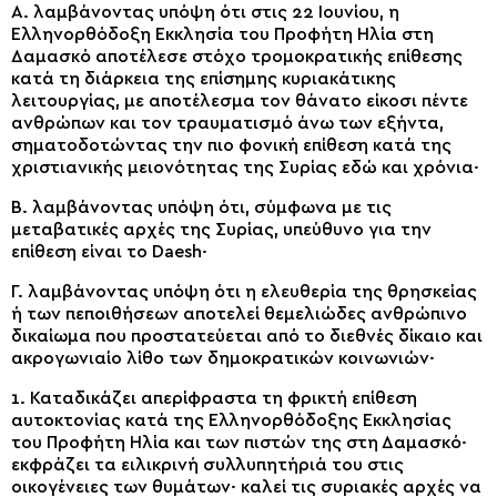
Α. λαμβάνοντας υπόψη ότι στις 22 Ιουνίου, η
Ελληνορθόδοξη Εκκλησία του Προφήτη Ηλία στη
Δαμασκό αποτέλεσε στόχο τρομοκρατικής επίθεσης
κατά τη διάρκεια της επίσημης κυριακάτικης
λειτουργίας, με αποτέλεσμα τον θάνατο είκοσι πέντε
ανθρώπων και τον τραυματισμό άνω των εξήντα,
σηματοδοτώντας την πιο φονική επίθεση κατά της
χριστιανικής μειονότητας της Συρίας εδώ και χρόνια·
Β. λαμβάνοντας υπόψη ότι, σύμφωνα με τις
μεταβατικές αρχές της Συρίας, υπεύθυνο για την
επίθεση είναι το Daesh·
Γ. λαμβάνοντας υπόψη ότι η ελευθερία της θρησκείας
ή των πεποιθήσεων αποτελεί θεμελιώδες ανθρώπινο
δικαίωμα που προστατεύεται από το διεθνές δίκαιο και
ακρογωνιαίο λίθο των δημοκρατικών κοινωνιών·
1. Καταδικάζει απερίφραστα τη φρικτή επίθεση
αυτοκτονίας κατά της Ελληνορθόδοξης Εκκλησίας
του Προφήτη Ηλία και των πιστών της στη Δαμασκό·
εκφράζει τα ειλικρινή συλλυπητήριά του στις
οικογένειες των θυμάτων· καλεί τις συριακές αρχές να