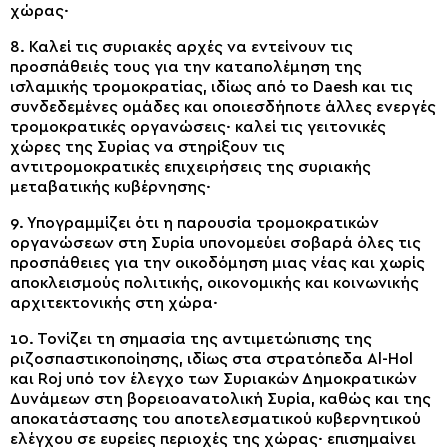
χώρας·
8. Καλεί τις συριακές αρχές να εντείνουν τις
προσπάθειές τους για την καταπολέμηση της
ισλαμικής τρομοκρατίας, ιδίως από το Daesh και τις
συνδεδεμένες ομάδες και οποιεσδήποτε άλλες ενεργές
τρομοκρατικές οργανώσεις· καλεί τις γειτονικές
χώρες της Συρίας να στηρίξουν τις
αντιτρομοκρατικές επιχειρήσεις της συριακής
μεταβατικής κυβέρνησης·
9. Υπογραμμίζει ότι η παρουσία τρομοκρατικών
οργανώσεων στη Συρία υπονομεύει σοβαρά όλες τις
προσπάθειες για την οικοδόμηση μιας νέας και χωρίς
αποκλεισμούς πολιτικής, οικονομικής και κοινωνικής
αρχιτεκτονικής στη χώρα·
10. Τονίζει τη σημασία της αντιμετώπισης της
ριζοσπαστικοποίησης, ιδίως στα στρατόπεδα Al-Hol
και Roj υπό τον έλεγχο των Συριακών Δημοκρατικών
Δυνάμεων στη βορειοανατολική Συρία, καθώς και της
αποκατάστασης του αποτελεσματικού κυβερνητικού
ελέγχου σε ευρείες περιοχές της χώρας· επισημαίνει