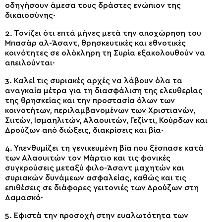
οδηγήσουν άμεσα τους δράστες ενώπιον της
δικαιοσύνης·
2. Τονίζει ότι επτά μήνες μετά την αποχώρηση του
Μπασάρ αλ-Άσαντ, θρησκευτικές και εθνοτικές
κοινότητες σε ολόκληρη τη Συρία εξακολουθούν να
απειλούνται·
3. Καλεί τις συριακές αρχές να λάβουν όλα τα
αναγκαία μέτρα για τη διασφάλιση της ελευθερίας
της θρησκείας και την προστασία όλων των
κοινοτήτων, περιλαμβανομένων των Χριστιανών,
Σιιτών, Ισμαηλιτών, Αλαουιτών, Γεζίντι, Κούρδων και
Δρούζων από διώξεις, διακρίσεις και βία·
4. Υπενθυμίζει τη γενικευμένη βία που ξέσπασε κατά
των Αλαουιτών τον Μάρτιο και τις φονικές
συγκρούσεις μεταξύ φιλο-Άσαντ μαχητών και
συριακών δυνάμεων ασφαλείας, καθώς και τις
επιθέσεις σε διάφορες γειτονιές των Δρούζων στη
Δαμασκό·
5. Εφιστά την προσοχή στην ευαλωτότητα των