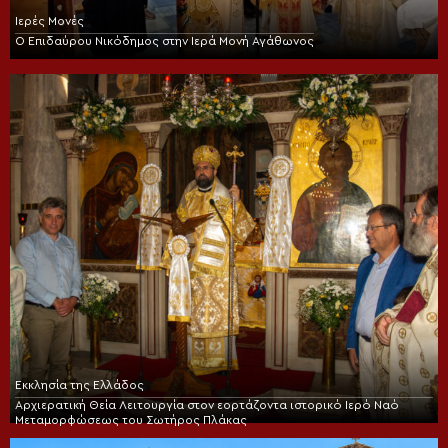
Ιερές Μονές
Ο Επιδαύρου Νικόδημος στην Ιερά Μονή Αγάθωνος
Εκκλησία της Ελλάδος
Αρχιερατική Θεία Λειτουργία στον εορτάζοντα ιστορικό Ιερό Ναό
Μεταμορφώσεως του Σωτήρος Πλάκας