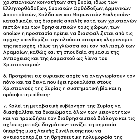
χριστιανικών κοινοτήτων στη Συρία, ιδίως των
Ελληνορθόδοξων, Συριακών Ορθόδοξων, Αρμενικών
Αποστολικών, Χαλδαίων και Μαρωνιτών Εκκλησιών·
καταδικάζει τις διαρκείς απειλές κατά των χριστιανών
πιστών και των θρησκευτικών τους χώρων, των
οποίων η προστασία πρέπει να διασφαλίζεται από τις
αρχές· υπενθυμίζει την πλούσια ιστορική κληρονομιά
της περιοχής, ιδίως τη γλώσσα και τον πολιτισμό των
Αραμαίων, καθώς και τη σπουδαία σημασία της
Αντιόχειας και της Δαμασκού ως λίκνα του
Χριστιανισμού·
6. Προτρέπει τις συριακές αρχές να αναγνωρίσουν τον
πόνο και τα δεινά που έχει προκαλέσει στους
Χριστιανούς της Συρίας η συστηματική βία και η
πρόσφατη επίθεση·
7. Καλεί τη μεταβατική κυβέρνηση της Συρίας να
διασφαλίσει τα δικαιώματα όλων των μειονοτήτων
και να προωθήσει τον διαθρησκευτικό διάλογο και τις
σχέσεις μεταξύ δογμάτων· τονίζει τη σημασία
ύπαρξης μιας Λαϊκής Συνέλευσης που να
αντικατοπτρίζει τη θρησκευτική πολυμορφία της