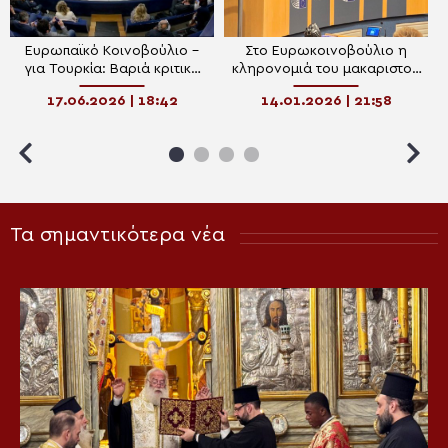
Ευρωπαϊκό Κοινοβούλιο –
Στο Ευρωκοινοβούλιο η
για Τουρκία: Βαριά κριτική
κληρονομιά του μακαριστού
για “Γαλάζια Πατρίδα” και
Αλβανίας Αναστασίου
17.06.2026 | 18:42
14.01.2026 | 21:58
μνημεία πολιτιστικής
κληρονομιάς
Τα σημαντικότερα νέα