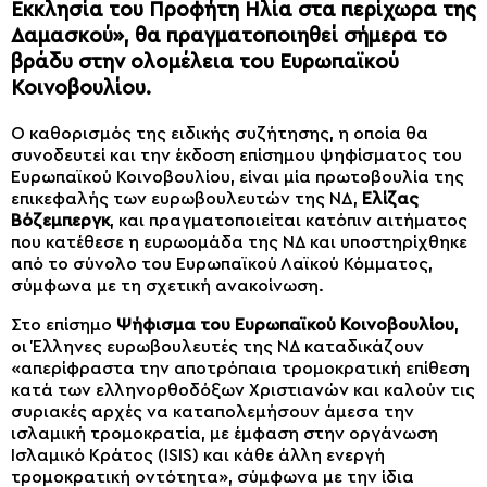
Εκκλησία του Προφήτη Ηλία στα περίχωρα της
Δαμασκού», θα πραγματοποιηθεί σήμερα το
βράδυ στην ολομέλεια του Ευρωπαϊκού
Κοινοβουλίου.
Ο καθορισμός της ειδικής συζήτησης, η οποία θα
συνοδευτεί και την έκδοση επίσημου ψηφίσματος του
Ευρωπαϊκού Κοινοβουλίου, είναι μία πρωτοβουλία της
επικεφαλής των ευρωβουλευτών της ΝΔ,
Ελίζας
Βόζεμπεργκ
, και πραγματοποιείται κατόπιν αιτήματος
που κατέθεσε η ευρωομάδα της ΝΔ και υποστηρίχθηκε
από το σύνολο του Ευρωπαϊκού Λαϊκού Κόμματος,
σύμφωνα με τη σχετική ανακοίνωση.
Στο επίσημο
Ψήφισμα του Ευρωπαϊκού Κοινοβουλίου
,
οι Έλληνες ευρωβουλευτές της ΝΔ καταδικάζουν
«απερίφραστα την αποτρόπαια τρομοκρατική επίθεση
κατά των ελληνορθοδόξων Χριστιανών και καλούν τις
συριακές αρχές να καταπολεμήσουν άμεσα την
ισλαμική τρομοκρατία, με έμφαση στην οργάνωση
Ισλαμικό Κράτος (ISIS) και κάθε άλλη ενεργή
τρομοκρατική οντότητα», σύμφωνα με την ίδια