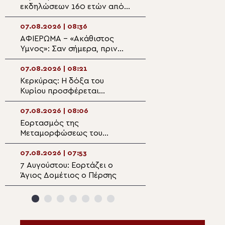
εκδηλώσεων 160 ετών από
στην Ιερά Μονή
την Αρκαδική Εθελοθυσία
07.08.2026 | 08:36
07.08.2026 | 07:1
ΑΦΙΕΡΩΜΑ – «Ακάθιστος
Αρχιερατική Θεί
Ύμνος»: Σαν σήμερα, πριν
Λειτουργία στον
1400 χρόνια, η πρώτη
ιστορικό Ιερό Ν
ψαλμώδηση της θεοπρεπούς
Μεταμορφώσεως
07.08.2026 | 08:21
07.08.2026 | 07:
προσευχής της Εκκλησίας
Σωτήρος Πλάκα
Κερκύρας: Η δόξα του
Από την Αλεξάνδ
Κυρίου προσφέρεται
Ελλάδα: Πατριαρ
καθημερινά μέσα από το
προσευχή για τη
υπέρτατο Μυστήριο της
των πυρκαγιών
07.08.2026 | 08:06
06.08.2026 | 22:
Θείας Ευχαριστίας
Εορτασμός της
Η γιορτή της
Μεταμορφώσεως του
Μεταμορφώσεως
Σωτήρος στην Ιερά
Σωτήρος στον ι
Αρχιεπισκοπή Θυατείρων
της Πρασινάδας
07.08.2026 | 07:53
06.08.2026 | 21:4
7 Αυγούστου: Εορτάζει ο
Πανηγυρίζει ο
Άγιος Δομέτιος ο Πέρσης
Μητροπολιτικός
Μεταμορφώσεως
Σωτήρος στην Ε