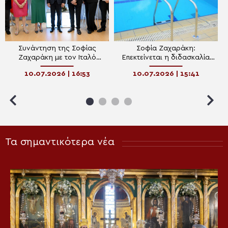
Συνάντηση της Σοφίας
Σοφία Ζαχαράκη:
Ζαχαράκη με τον Ιταλό
Επεκτείνεται η διδασκαλία
Υπουργό Παιδείας στο
κολύμβησης και στην Δ΄
10.07.2026 | 16:53
10.07.2026 | 15:41
Κέντρο Καινοτομίας της
Δημοτικού
Αθήνας- Στο επίκεντρο η
Τεχνητή Νοημοσύνη, η
επαγγελματική εκπαίδευση
και η ευρωπαϊκή συνεργασία
Τα σημαντικότερα νέα