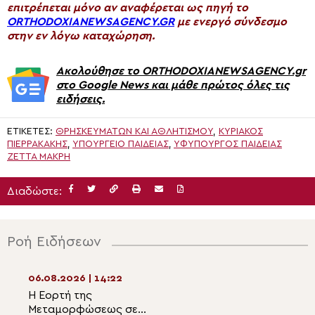
επιτρέπεται μόνο αν αναφέρεται ως πηγή το
ORTHODOXIANEWSAGENCY.GR
με ενεργό σύνδεσμο
στην εν λόγω καταχώρηση.
Ακολούθησε το ORTHODOXIANEWSAGENCY.gr
στο Google News και μάθε πρώτος όλες τις
ειδήσεις.
ΕΤΙΚΈΤΕΣ:
ΘΡΗΣΚΕΥΜΆΤΩΝ ΚΑΙ ΑΘΛΗΤΙΣΜΟΎ
,
ΚΥΡΙΆΚΟΣ
ΠΙΕΡΡΑΚΆΚΗΣ
,
ΥΠΟΥΡΓΕΊΟ ΠΑΙΔΕΊΑΣ
,
ΥΦΥΠΟΥΡΓΌΣ ΠΑΙΔΕΊΑΣ
ΖΈΤΤΑ ΜΑΚΡΉ
Διαδώστε:
Ροή Ειδήσεων
06.08.2026 | 14:22
06.08.2026 | 12:4
Η Εορτή της
Δημητριάδος Ιγν
Μεταμορφώσεως σε
Χριστός μάς έδε