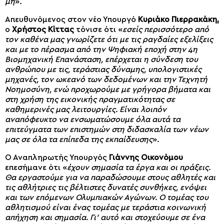
μη
».
Απευθυνόμενος στον νέο Υπουργό
Κυριάκο Πιερρακάκη,
ο
Χρήστος Κίττας
τόνισε ότι «
εσείς περισσότερο από
τον καθένα μας γνωρίζετε ότι με τις ραγδαίες εξελίξεις
και με το πέρασμα από την Ψηφιακή εποχή στην 4η
Βιομηχανική Επανάσταση, επέρχεται η σύνδεση του
ανθρώπου με τις, τεράστιας δύναμης, υπολογιστικές
μηχανές, τον ωκεανό των δεδομένων και την Τεχνητή
Νοημοσύνη, ενώ προχωρούμε με γρήγορα βήματα και
στη χρήση της εικονικής πραγματικότητας σε
καθημερινές μας λειτουργίες. Είναι λοιπόν
αναπόφευκτο να ενσωματώσουμε όλα αυτά τα
επιτεύγματα των επιστημών στη διδασκαλία των νέων
μας σε όλα τα επίπεδα της εκπαίδευσης
».
Ο Αναπληρωτής Υπουργός
Γιάννης Οικονόμου
επεσήμανε ότι «
έχουν σημασία τα έργα και οι πράξεις.
Θα εργαστούμε για να παραδώσουμε στους αθλητές και
τις αθλήτριες τις βέλτιστες δυνατές συνθήκες, ενόψει
και των επόμενων Ολυμπιακών Αγώνων. Ο τομέας του
αθλητισμού είναι ένας τομέας με τεράστια κοινωνική
απήχηση και σημασία. Γι’ αυτό και στοχεύουμε σε ένα