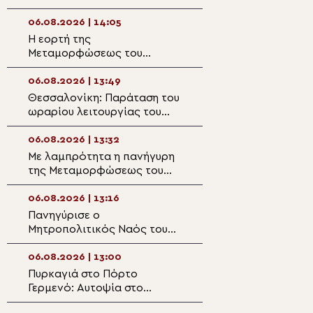
Ιστορικά Προσκυνήματα της
μέλλον μας»
Μεσσηνίας
06.08.2026 | 14:05
06.08.2026 | 12:3
Η εορτή της
Αυστραλίας Μακά
Μεταμορφώσεως του
ιερωσύνη είναι η
Σωτήρος στη Σαντορίνη
μεταμορφωτική
μέσα σε έναν κό
06.08.2026 | 13:49
06.08.2026 | 12:2
παραπαίει πνευμ
Θεσσαλονίκη: Παράταση του
Κατανυκτικός ύμ
ωραρίου λειτουργίας του
Μεταμόρφωση τ
Λευκού Πύργου έως τις
στον ομώνυμο ν
21:00 καθημερινά
Πλάκας
06.08.2026 | 13:32
06.08.2026 | 12:0
Με λαμπρότητα η πανήγυρη
Μήνυμα Μητροπο
της Μεταμορφώσεως του
Λαρίσης και Τυρ
Σωτήρος στην Καλαμαριά
Ιερωνύμου για τ
(ΦΩΤΟ)
Μεταμόρφωση τ
06.08.2026 | 13:16
06.08.2026 | 11:5
Πανηγύρισε ο
Ο Μητροπολίτης
Μητροπολιτικός Ναός του
Θεσσαλονίκης Φ
Σωτήρος στη Λάρνακα
στην Κατασκήνω
«ΘΕΟΣΚΕΠΑΣΤΗ
06.08.2026 | 13:00
06.08.2026 | 11:4
Πυρκαγιά στο Πόρτο
Άρτα: Ο Μητροπ
Γερμενό: Αυτοψία στο
Καλλίνικος κάλυ
αρχαίο φρούριο, στα
αυξημένες λειτο