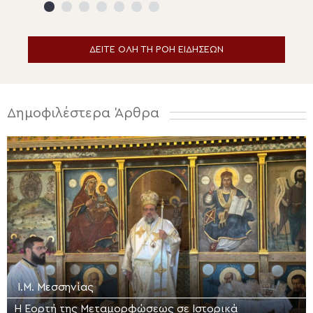
βυζαντινά και στα
ανάγκες ανήμερ
μεταβυζαντινά μνημεία των
Μεταμορφώσεως
Αιγοσθένων
Σωτήρος
ΔΕΙΤΕ ΟΛΗ ΤΗ ΡΟΗ ΕΙΔΗΣΕΩΝ
Δημοφιλέστερα Άρθρα
Ι.Μ. Μεσσηνίας
Η Εορτή της Μεταμορφώσεως σε Ιστορικά