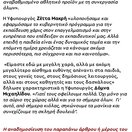
αναβαθμισμένο αθλητικό προϊόν με τη συνεργασία
όλων
».
Η Υφυπουργός
Ζέττα Μακρή
«
υλοποιήσαμε και
εφαρμόσαμε το κυβερνητικό πρόγραμμα για την
εκπαίδευση χάρις στον επαγγελματισμό και στην
ευπρέπεια που επέδειξαν οι εκπαιδευτικοί μας. Αλλά
επειδή η παιδεία είναι ένας δυναμικός τομέα και την
επόμενη ημέρα χρειάζεται να κάνουμε ακόμα
περισσότερα, πιο σύγχρονα και πιο καινοτόμα
».
«Είμαστε εδώ με μεγάλη χαρά, αλλά με ακόμη
μεγαλύτερο αίσθημα ευθύνης απέναντι στα παιδιά,
στους γονείς τους, στους δημόσιους λειτουργούς,
αλλά και στους καθηγητές και τους δασκάλους»
δήλωσε χαρακτηριστικά η Υφυπουργός
Δόμνα
Μιχαηλίδου
. «
Γιατί τους οφείλουμε πολλά. Όχι μόνο για
το αύριο της χώρας αλλά και για το σήμερα όλων. Γι’
αυτό, από σήμερα κιόλας, σηκώνουμε τα μανίκια και
συνεχίζουμε τη σκληρή δουλειά”.
H αναδημοσίευση του παραπάνω άρθρου ή μέρους του