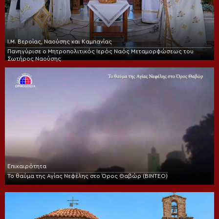
Ι.Μ. Βεροίας, Ναούσης και Καμπανίας
Πανηγύρισε ο Μητροπολιτικός Ιερός Ναός Μεταμορφώσεως του
Σωτήρος Ναούσης
Επικαιρότητα
Το θαύμα της Αγίας Νεφέλης στο Όρος Θαβώρ (ΒΙΝΤΕΟ)