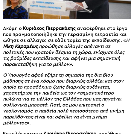
Ακόμη ο
Κυριάκος
Πιερρακάκης
αναφέρθηκε στο έργο
που πραγματοποιήθηκε την περασμένη τετραετία και
ώθησε σε αλλαγές σε κάθε τομέα της εκπαίδευσης. «
Η
Νίκη Κεραμέως
προώθησε αλλαγές απέναντι σε
πολιτικές που κρατούν δέσμια τη χώρα, ενίσχυσε όλες
τις βαθμίδες εκπαίδευσης και αφήνει μια σημαντική
παρακαταθήκη για το μέλλον».
Ο Υπουργός αφού εξήρε τη σημασία της δια βίου
μάθησης σε ένα κόσμο που διαρκώς αλλάζει και στον
οποίο το προσδόκιμο ζωής διαρκώς αυξάνεται,
χαρακτήρισε την παιδεία ως τον «σημαντικότερο
πυλώνα για το μέλλον της Ελλάδας που μας πηγαίνει
συλλογικά μπροστά. Γιατί, ας μου επιτραπεί ο
νεολογισμός, η παιδεία πολύ περισσότερο από μνήμη
παρελθόντος είναι και οφείλει να είναι μνήμη
μέλλοντος
».
Καταλήγοντας ο
Κυριάκος Πιερρακάκης
, απηύθυνε