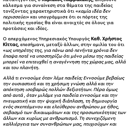
κάλεσμα για συναίνεση στα θέματα της παιδείας
τονίζοντας χαρακτηριστικά ότι «
καμία ιδέα δεν
περισσεύει
» και υπογράμμισε ότι οι πόρτες της
πολιτικής ηγεσίας θα είναι ανοιχτές σε όλους για
προτάσεις και ιδέες.
Ο απερχόμενος Υπηρεσιακός Υπουργός
Καθ. Χρήστος
Κίττας
, επεσήμανε, μεταξύ άλλων, στην ομιλία του ότι
«
ως υπηρέτης της, για πάνω από πενήντα χρόνια δεν
έπαψα ποτέ να υποστηρίζω ότι μόνο μέσω της παιδείας
μπορεί να επιτευχθεί η αναγέννηση της χώρας μας, αλλά
και του πλανήτη.
Αλλά τι εννοούμε όταν λέμε παιδεία; Εννοούμε βεβαίως
την ουσιαστική και τη χρήσιμη γνώση αλλά και την
απόκτηση ισοβαρώς πολλών δεξιοτήτων. Πέρα όμως
από αυτά , όταν μιλάμε για παιδεία εννοούμε και την
πνευματική και την ψυχική διάπλαση, τη δημιουργία
ενός σκεπτόμενου και ελεύθερου ανθρώπου με ήθος,
σεβασμό των δικαιωμάτων και της προσωπικότητας των
άλλων και κυρίως με ανθρωπισμό. Τη συνεχιζόμενη
καλλιέργεια των συνανθρώπων μας, πτυχιούχων και