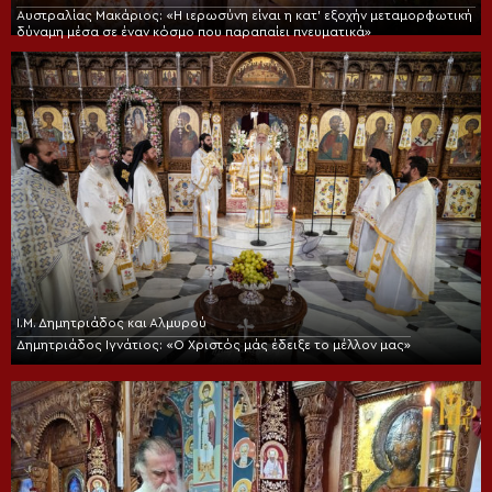
Αυστραλίας Μακάριος: «Η ιερωσύνη είναι η κατ’ εξοχήν μεταμορφωτική
δύναμη μέσα σε έναν κόσμο που παραπαίει πνευματικά»
Ι.Μ. Δημητριάδος και Αλμυρού
Δημητριάδος Ιγνάτιος: «Ο Χριστός μάς έδειξε το μέλλον μας»