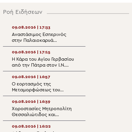
Ροή Ειδήσεων
09.08.2026 | 17:33
09.08.2026 | 15:4
Αναστάσιμος Εσπερινός
Δημητριάδος Ιγν
στην Παλαιοκαρυά
φτάσουμε προετ
Τριχωνίδος
στο Πάσχα του κ
09.08.2026 | 17:15
09.08.2026 | 15:3
Η Κάρα του Αγίου Γερβασίου
Πολυαρχιερατικ
από την Πάτρα στον Ι.Ν.
μνημόσυνο του 
Αγίου Ανδρέου Σκάλας –
Χρυσοστόμου Στ
Ωρωπού
Άνω Τούμπα
09.08.2026 | 16:57
09.08.2026 | 15:1
Ο εορτασμός της
Ιερά Αγρυπνία σ
Μεταμορφώσεως του
της Σκήτης της 
Σωτήρος στην Κάλυμνο
στο Άγιο Όρος α
Κιλκισίου Βαθολ
09.08.2026 | 16:39
09.08.2026 | 14:5
Χοροστασίες Μητροπολίτη
Κυριακη Ι Ματθα
Θεσσαλιώτιδος και
Άγιο Γεώργιο Οί
Φαναριοφερσάλων
09.08.2026 | 16:22
09.08.2026 | 14:3