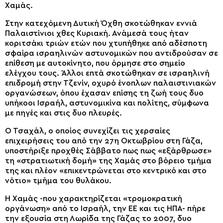
Χαμάς.
Στην κατεχόμενη Δυτική Όχθη σκοτώθηκαν εννιά
Παλαιστίνιοι χθες Κυριακή. Ανάμεσά τους ήταν
κοριτσάκι τριών ετών που χτυπήθηκε από αδέσποτη
σφαίρα ισραηλινών αστυνομικών που αντιδρούσαν σε
επίθεση με αυτοκίνητο, που όρμησε στο σημείο
ελέγχου τους. Άλλοι επτά σκοτώθηκαν σε ισραηλινή
επιδρομή στην Τζενίν, οχυρό ένοπλων παλαιστινιακών
οργανώσεων, όπου έχασαν επίσης τη ζωή τους δυο
υπήκοοι Ισραήλ, αστυνομικίνα και πολίτης, σύμφωνα
με πηγές και στις δυο πλευρές.
Ο Τσαχάλ, ο οποίος συνεχίζει τις χερσαίες
επιχειρήσεις του από την 27η Οκτωβρίου στη Γάζα,
υποστήριξε προχθές Σάββατο πως πως «εξάρθρωσε»
τη «στρατιωτική δομή» της Χαμάς στο βόρειο τμήμα
της και πλέον «επικεντρώνεται στο κεντρικό και στο
νότιο» τμήμα του θυλάκου.
Η Χαμάς -που χαρακτηρίζεται «τρομοκρατική
οργάνωση» από το Ισραήλ, την ΕΕ και τις ΗΠΑ- πήρε
την εξουσία στη Λωρίδα της Γάζας το 2007, δυο