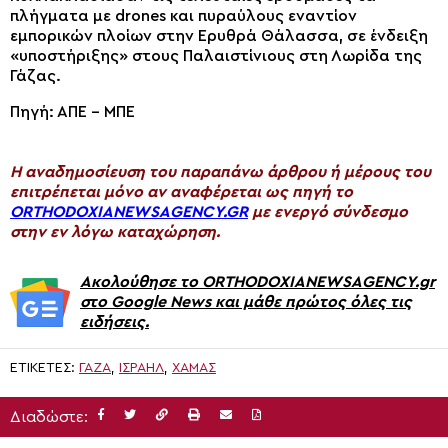
πλήγματα με drones και πυραύλους εναντίον
εμπορικών πλοίων στην Ερυθρά Θάλασσα, σε ένδειξη
«υποστήριξης» στους Παλαιστίνιους στη Λωρίδα της
Γάζας.
Πηγή: ΑΠΕ – ΜΠΕ
H αναδημοσίευση του παραπάνω άρθρου ή μέρους του
επιτρέπεται μόνο αν αναφέρεται ως πηγή το
ORTHODOXIANEWSAGENCY.GR
με ενεργό σύνδεσμο
στην εν λόγω καταχώρηση.
Ακολούθησε το ORTHODOXIANEWSAGENCY.gr
στο Google News και μάθε πρώτος όλες τις
ειδήσεις.
ΕΤΙΚΈΤΕΣ:
ΓΆΖΑ
,
ΙΣΡΑΉΛ
,
ΧΑΜΆΣ
Διαδώστε: