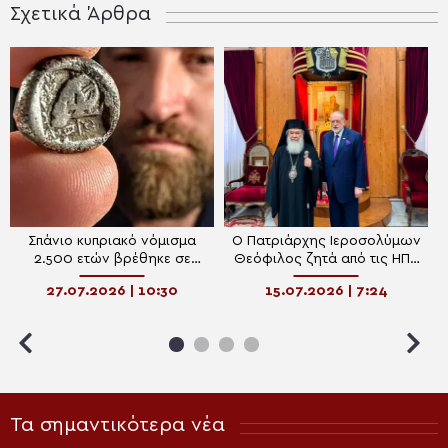
Σχετικά Άρθρα
Σπάνιο κυπριακό νόμισμα
Ο Πατριάρχης Ιεροσολύμων
2.500 ετών βρέθηκε σε
Θεόφιλος ζητά από τις ΗΠΑ
παραλία του Ισραήλ
τη μεταφορά ασθενών από
27.07.2026 | 10:30
15.07.2026 | 7:24
τη Γάζα
Τα σημαντικότερα νέα