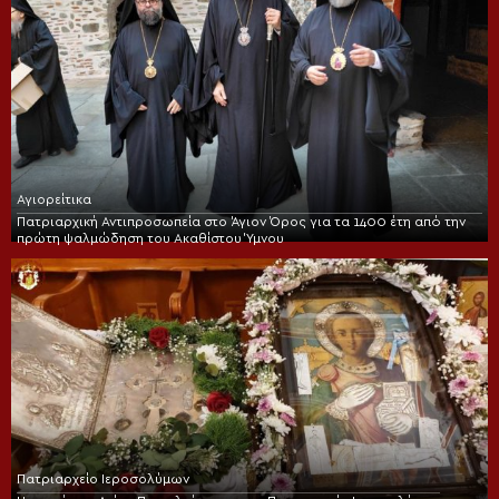
Αγιορείτικα
Πατριαρχική Αντιπροσωπεία στο Άγιον Όρος για τα 1400 έτη από την
πρώτη ψαλμώδηση του Ακαθίστου Ύμνου
Πατριαρχείο Ιεροσολύμων