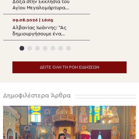
Δόξα στην Εκκλησία του
Άγιος Απόστολο
Αγίου Μεγαλομάρτυρα
Ο αντικαταστάτη
Παντελεήμονα στο Μίριεβο
προδότη μαθητή
09.08.2026 | 16:05
09.08.2026 | 14:2
Αλβανίας Ιωάννης: “Ας
Διδαχές από το
δημιουργήσουμε ένα
«Το πρόσωπο τη
πνευματικό περιβάλλον στην
Παναγίας»
οικογένεια για να μην
μολυνθούν τα παιδιά μας”
ΔΕΙΤΕ ΟΛΗ ΤΗ ΡΟΗ ΕΙΔΗΣΕΩΝ
Δημοφιλέστερα Άρθρα