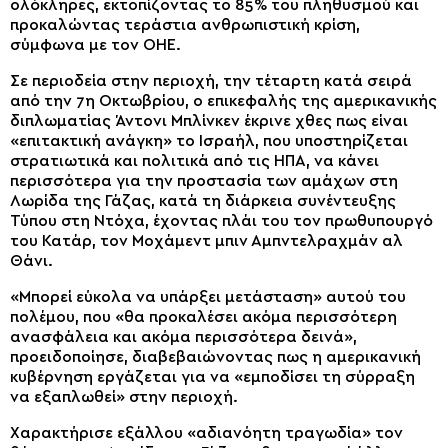
ολόκληρες, εκτοπίζοντας το 85% του πληθυσμού και
προκαλώντας τεράστια ανθρωπιστική κρίση,
σύμφωνα με τον ΟΗΕ.
Σε περιοδεία στην περιοχή, την τέταρτη κατά σειρά
από την 7η Οκτωβρίου, ο επικεφαλής της αμερικανικής
διπλωματίας Άντονι Μπλίνκεν έκρινε χθες πως είναι
«επιτακτική ανάγκη» το Ισραήλ, που υποστηρίζεται
στρατιωτικά και πολιτικά από τις ΗΠΑ, να κάνει
περισσότερα για την προστασία των αμάχων στη
Λωρίδα της Γάζας, κατά τη διάρκεια συνέντευξης
Τύπου στη Ντόχα, έχοντας πλάι του τον πρωθυπουργό
του Κατάρ, τον Μοχάμεντ μπιν Αμπντελραχμάν αλ
Θάνι.
«Μπορεί εύκολα να υπάρξει μετάσταση» αυτού του
πολέμου, που «θα προκαλέσει ακόμα περισσότερη
ανασφάλεια και ακόμα περισσότερα δεινά»,
προειδοποίησε, διαβεβαιώνοντας πως η αμερικανική
κυβέρνηση εργάζεται για να «εμποδίσει τη σύρραξη
να εξαπλωθεί» στην περιοχή.
Χαρακτήρισε εξάλλου «αδιανόητη τραγωδία» τον