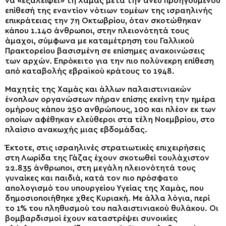
να «εξαλείψει» τη Χαμάς μετά την άνευ προηγουμένου
επίθεσή της εναντίον νότιων τομέων της ισραηλινής
επικράτειας την 7η Οκτωβρίου, όταν σκοτώθηκαν
κάπου 1.140 άνθρωποι, στην πλειονότητά τους
άμαχοι, σύμφωνα με καταμέτρηση του Γαλλικού
Πρακτορείου βασισμένη σε επίσημες ανακοινώσεις
των αρχών. Επρόκειτο για την πιο πολύνεκρη επίθεση
από καταβολής εβραϊκού κράτους το 1948.
Μαχητές της Χαμάς και άλλων παλαιστινιακών
ένοπλων οργανώσεων πήραν επίσης εκείνη την ημέρα
ομήρους κάπου 250 ανθρώπους, 100 και πλέον εκ των
οποίων αφέθηκαν ελεύθεροι στα τέλη Νοεμβρίου, στο
πλαίσιο ανακωχής μιας εβδομάδας.
Έκτοτε, στις ισραηλινές στρατιωτικές επιχειρήσεις
στη Λωρίδα της Γάζας έχουν σκοτωθεί τουλάχιστον
22.835 άνθρωποι, στη μεγάλη πλειονότητά τους
γυναίκες και παιδιά, κατά τον πιο πρόσφατο
απολογισμό του υπουργείου Υγείας της Χαμάς, που
δημοσιοποιήθηκε χθες Κυριακή. Με άλλα λόγια, περί
το 1% του πληθυσμού του παλαιστινιακού θυλάκου. Οι
βομβαρδισμοί έχουν καταστρέψει συνοικίες