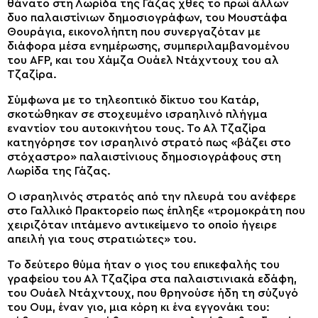
θάνατο στη Λωρίδα της Γάζας χθες το πρωί άλλων
δυο παλαιστίνιων δημοσιογράφων, του Μουστάφα
Θουράγια, εικονολήπτη που συνεργαζόταν με
διάφορα μέσα ενημέρωσης, συμπεριλαμβανομένου
του AFP, και του Χάμζα Ουάελ Ντάχντουχ του αλ
Τζαζίρα.
Σύμφωνα με το τηλεοπτικό δίκτυο του Κατάρ,
σκοτώθηκαν σε στοχευμένο ισραηλινό πλήγμα
εναντίον του αυτοκινήτου τους. Το Αλ Τζαζίρα
κατηγόρησε τον ισραηλινό στρατό πως «βάζει στο
στόχαστρο» παλαιστίνιους δημοσιογράφους στη
Λωρίδα της Γάζας.
Ο ισραηλινός στρατός από την πλευρά του ανέφερε
στο Γαλλικό Πρακτορείο πως έπληξε «τρομοκράτη που
χειριζόταν ιπτάμενο αντικείμενο το οποίο ήγειρε
απειλή για τους στρατιώτες» του.
Το δεύτερο θύμα ήταν ο γιος του επικεφαλής του
γραφείου του Αλ Τζαζίρα στα παλαιστινιακά εδάφη,
του Ουάελ Ντάχντουχ, που θρηνούσε ήδη τη σύζυγό
του Ουμ, έναν γιο, μια κόρη κι ένα εγγονάκι του: