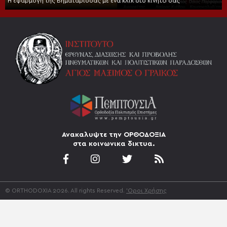
Η εφαρμογή της Βηματάρισσας με ένα κλικ στο κινητό σας
Ανακαλυψτε την ΟΡΘΟΔΟΞΙΑ
στα κοινωνικα δικτυα.
© ORTHODOXIA 2026. All rights Reserved.
'Οροι Χρήσης