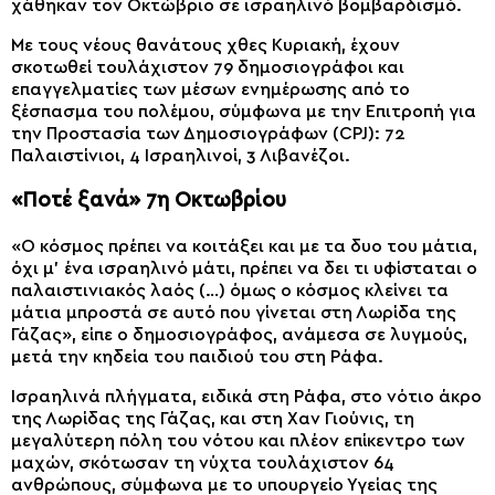
χάθηκαν τον Οκτώβριο σε ισραηλινό βομβαρδισμό.
Με τους νέους θανάτους χθες Κυριακή, έχουν
σκοτωθεί τουλάχιστον 79 δημοσιογράφοι και
επαγγελματίες των μέσων ενημέρωσης από το
ξέσπασμα του πολέμου, σύμφωνα με την Επιτροπή για
την Προστασία των Δημοσιογράφων (CPJ): 72
Παλαιστίνιοι, 4 Ισραηλινοί, 3 Λιβανέζοι.
«Ποτέ ξανά» 7η Οκτωβρίου
«Ο κόσμος πρέπει να κοιτάξει και με τα δυο του μάτια,
όχι μ’ ένα ισραηλινό μάτι, πρέπει να δει τι υφίσταται ο
παλαιστινιακός λαός (…) όμως ο κόσμος κλείνει τα
μάτια μπροστά σε αυτό που γίνεται στη Λωρίδα της
Γάζας», είπε ο δημοσιογράφος, ανάμεσα σε λυγμούς,
μετά την κηδεία του παιδιού του στη Ράφα.
Ισραηλινά πλήγματα, ειδικά στη Ράφα, στο νότιο άκρο
της Λωρίδας της Γάζας, και στη Χαν Γιούνις, τη
μεγαλύτερη πόλη του νότου και πλέον επίκεντρο των
μαχών, σκότωσαν τη νύχτα τουλάχιστον 64
ανθρώπους, σύμφωνα με το υπουργείο Υγείας της