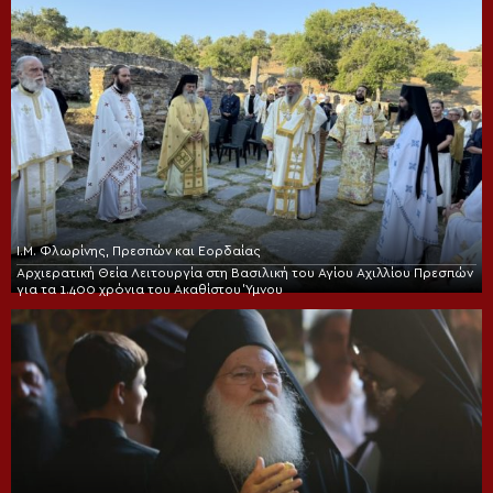
Ι.Μ. Φλωρίνης, Πρεσπών και Εορδαίας
Αρχιερατική Θεία Λειτουργία στη Βασιλική του Αγίου Αχιλλίου Πρεσπών
για τα 1.400 χρόνια του Ακαθίστου Ύμνου