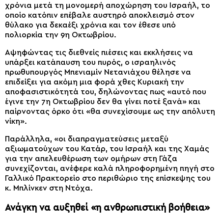
χρόνια μετά τη μονομερή αποχώρηση του Ισραήλ, το
οποίο κατόπιν επέβαλε αυστηρό αποκλεισμό στον
θύλακο για δεκαέξι χρόνια και τον έθεσε υπό
πολιορκία την 9η Οκτωβρίου.
Αψηφώντας τις διεθνείς πιέσεις και εκκλήσεις να
υπάρξει κατάπαυση του πυρός, ο ισραηλινός
πρωθυπουργός Μπενιαμίν Νετανιάχου θέλησε να
επιδείξει για ακόμη μια φορά χθες Κυριακή την
αποφασιστικότητά του, δηλώνοντας πως «αυτό που
έγινε την 7η Οκτωβρίου δεν θα γίνει ποτέ ξανά» και
παίρνοντας όρκο ότι «θα συνεχίσουμε ως την απόλυτη
νίκη».
Παράλληλα, «οι διαπραγματεύσεις μεταξύ
αξιωματούχων του Κατάρ, του Ισραήλ και της Χαμάς
για την απελευθέρωση των ομήρων στη Γάζα
συνεχίζονται, ανέφερε καλά πληροφορημένη πηγή στο
Γαλλικό Πρακτορείο στο περιθώριο της επίσκεψης του
κ. Μπλίνκεν στη Ντόχα.
Ανάγκη να αυξηθεί «η ανθρωπιστική βοήθεια»