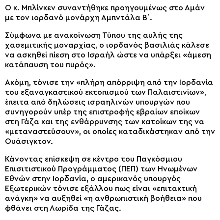
Ο κ. Μπλίνκεν συναντήθηκε προηγουμένως στο Αμάν
με τον ιορδανό μονάρχη Αμπντάλα Β΄.
Σύμφωνα με ανακοίνωση Τύπου της αυλής της
χασεμιτικής μοναρχίας, ο ιορδανός βασιλιάς κάλεσε
να ασκηθεί πίεση στο Ισραήλ ώστε να υπάρξει «άμεση
κατάπαυση του πυρός».
Ακόμη, τόνισε την «πλήρη απόρριψη από την Ιορδανία
του εξαναγκαστικού εκτοπισμού των Παλαιστινίων»,
έπειτα από δηλώσεις ισραηλινών υπουργών που
συνηγορούν υπέρ της επιστροφής εβραίων εποίκων
στη Γάζα και της ενθάρρυνσης των κατοίκων της να
«μεταναστεύσουν», οι οποίες καταδικάστηκαν από την
Ουάσιγκτον.
Κάνοντας επίσκεψη σε κέντρο του Παγκόσμιου
Επισιτιστικού Προγράμματος (ΠΕΠ) των Ηνωμένων
Εθνών στην Ιορδανία, ο αμερικανός υπουργός
Εξωτερικών τόνισε εξάλλου πως είναι «επιτακτική
ανάγκη» να αυξηθεί «η ανθρωπιστική βοήθεια» που
φθάνει στη Λωρίδα της Γάζας.