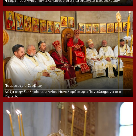
Η εορτή του Αγίου Παντελεήμονος στο Πατριαρχείο Ιεροσολύμων
Πατριαρχείο Σερβίας
Δόξα στην Εκκλησία του Αγίου Μεγαλομάρτυρα Παντελεήμονα στο
Μίριεβο