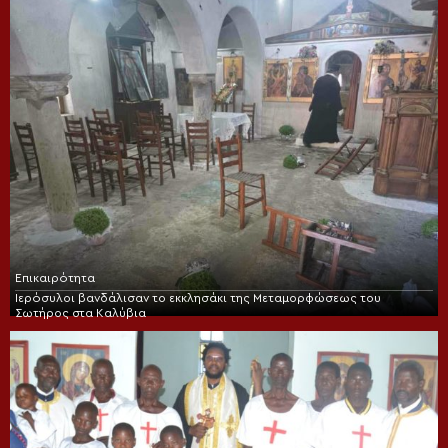
Επικαιρότητα
Ιερόσυλοι βανδάλισαν το εκκλησάκι της Μεταμορφώσεως του
Σωτήρος στα Καλύβια