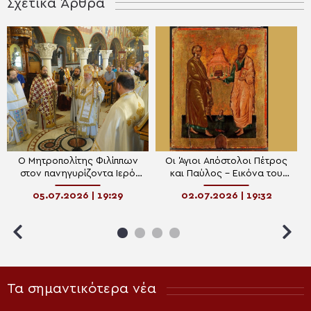
Σχετικά Άρθρα
Ο Μητροπολίτης Φιλίππων
Οι Άγιοι Απόστολοι Πέτρος
στον πανηγυρίζοντα Ιερό
και Παύλος – Εικόνα του
Ναό Αγίων Αναργύρων στην
18ου αιώνα από το Μουσείο
05.07.2026 | 19:29
02.07.2026 | 19:32
Ακρόπολη της
Βυζαντινού Πολιτισμού
Θεσσαλονίκης
Θεσσαλονίκης
Τα σημαντικότερα νέα