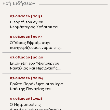
Ροή Ειδήσεων
07.08.2026 | 20:51
07.08.2026 | 19:1
Η εορτή του Αγίου
Μητροπολίτης Κι
Νεομάρτυρος Χρήστου του
Θεία Μεταμόρφ
εκ Πρεβέζης
καλεί να μεταμ
τη ζωή μας
07.08.2026 | 20:35
07.08.2026 | 19:0
Ο Ύδρας Εφραίμ στην
Παρακολουθήστε
πανηγυρίζουσα ενορία της
ειδήσεων
Μεταμορφώσεως του
Σωτήρος στην Αίγινα
07.08.2026 | 20:20
07.08.2026 | 18:4
Επίσκεψη του Υφυπουργού
Η πανήγυρη του 
Ναυτιλίας και Νησιωτικής
Καθεδρικού Ναο
Πολιτικής στον Μητροπολίτη
Μεταμορφώσεως
Λέρου
Σωτήρος στο Αρ
07.08.2026 | 20:04
07.08.2026 | 18:2
Πρώτη Παράκληση στον Ιερό
Πανηγυρικός Εσ
Ναό της Παναγίας του
Μεταμορφώσεως
Κάστρου Λέρου
Σωτήρος στο Αρ
07.08.2026 | 19:48
07.08.2026 | 18:1
Ο Μητροπολίτης
Ιερόσυλοι βανδά
Αρκαλοχωρίου σε εκδήλωση
εκκλησάκι της