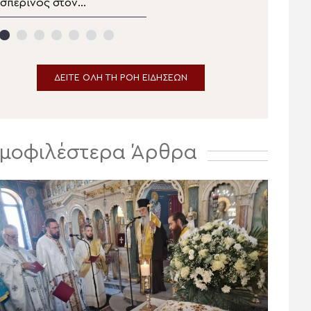
σπερινός στον
Κιλκισίου στην Σκήτη
ανηγυρίζοντα
Αγίας Άννας του Αγίου
ητροπολιτικό Ναό της
Όρους
Μεταμορφώσεως του
ωτήρος στην
Ερμούπολη
ΔΕΙΤΕ ΟΛΗ ΤΗ ΡΟΗ ΕΙΔΗΣΕΩΝ
μοφιλέστερα Άρθρα