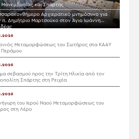
Μ. Μονεμβασίας και Σπάρτης
σσαρακονθήμερο Αρχιερατικό μνημόσυνο για
ν π. Δημήτριο Μαρτσούκο στον Άγιο Ιωάννη
ιδέας
8.2026
ρινός Μεταμορφώσεως του Σωτήρος στα ΚΑΑΥ
 Περάμου
8.2026
μα σεβασμού προς την Τρίτη Ηλικία από τον
οπολίτη Σπάρτης στη Ρειχέα
8.2026
νήγυρη του Ιερού Ναού Μεταμορφώσεως του
ρος στη Λέρο