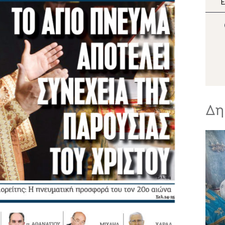
διπλή εορτή της Σάμου
Ε
π
Μ
Σ
Δη