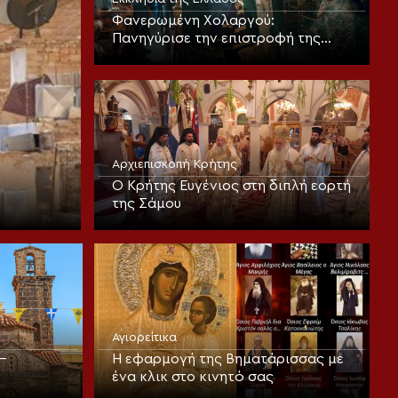
Φανερωμένη Χολαργού:
Πανηγύρισε την επιστροφή της
παλαιάς ιεράς Λειψανοθήκης –
Πάνδημη υποδοχή παρουσία του
Επισκόπου Χριστουπόλεως
Αρχιεπισκοπή Κρήτης
Ο Κρήτης Ευγένιος στη διπλή εορτή
της Σάμου
Αγιορείτικα
–
Η εφαρμογή της Βηματάρισσας με
ένα κλικ στο κινητό σας