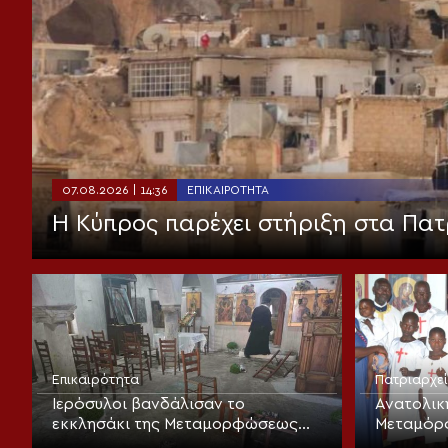
07.08.2026 | 14:36
ΕΠΙΚΑΙΡΌΤΗΤΑ
Η Κύπρος παρέχει στήριξη στα Πατ
Επικαιρότητα
Πατριαρχε
Ιερόσυλοι βανδάλισαν το
Ανατολικ
εκκλησάκι της Μεταμορφώσεως
Μεταμόρ
του Σωτήρος στα Καλύβια
Λαρισαίω