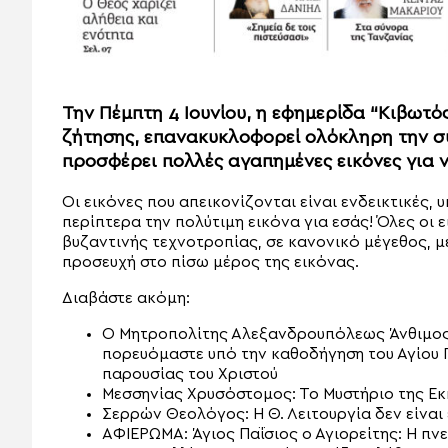
Την Πέμπτη 4 Ιουνίου, η εφημερίδα “Κιβωτό
ζήτησης, επανακυκλοφορεί ολόκληρη την σ
προσφέρει πολλές αγαπημένες εικόνες για ν
Οι εικόνες που απεικονίζονται είναι ενδεικτικές, 
περίπτερα την πολύτιμη εικόνα για εσάς! Όλες οι ε
βυζαντινής τεχνοτροπίας, σε κανονικό μέγεθος, με
προσευχή στο πίσω μέρος της εικόνας.
Διαβάστε ακόμη:
Ο Μητροπολίτης Αλεξανδρουπόλεως Άνθιμος σ
πορευόμαστε υπό την καθοδήγηση του Αγίου Π
παρουσίας του Χριστού
Μεσσηνίας Χρυσόστομος: Το Μυστήριο της Εκ
Σερρών Θεολόγος: Η Θ. Λειτουργία δεν είναι 
ΑΦΙΕΡΩΜΑ: Άγιος Παΐσιος ο Αγιορείτης: Η π