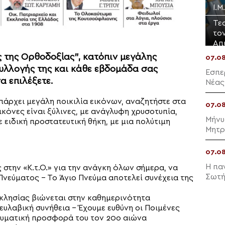
Ι.
Τε
το
Απ
ς της Ορθοδοξίας”, κατόπιν μεγάλης
07.0
υλλογής της και κάθε εβδομάδα σας
Εσπε
α επιλέξετε.
Νέας
υπάρχει μεγάλη ποικιλία εικόνων, αναζητήστε στα
07.0
ικόνες είναι ξύλινες, με ανάγλυφη χρυσοτυπία,
Μήνυ
 ειδική προστατευτική θήκη, με μια πολύτιμη
Μητρ
07.0
Η πα
την «Κ.τ.Ο.» για την ανάγκη όλων σήμερα, να
Σωτή
νεύματος – Το Άγιο Πνεύμα αποτελεί συνέχεια της
κλησίας βιώνεται στην καθημερινότητα
ευλαβική συνήθεια – Έχουμε ευθύνη οι Ποιμένες
νευματική προσφορά του τον 20ο αιώνα