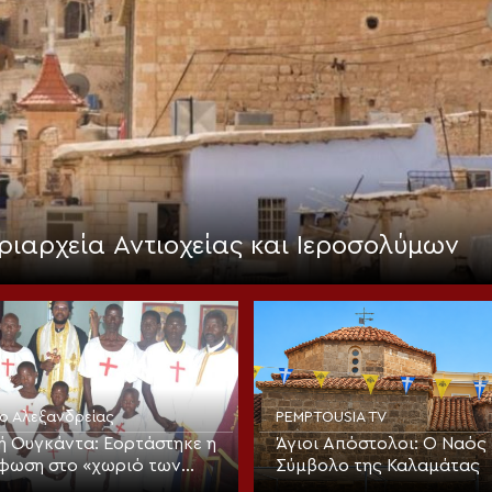
ριαρχεία Αντιοχείας και Ιεροσολύμων
ίο Αλεξανδρείας
PEMPTOUSIA TV
ή Ουγκάντα: Εορτάστηκε η
Άγιοι Απόστολοι: Ο Ναός 
φωση στο «χωριό των
Σύμβολο της Καλαμάτας
ν» με νέα ομαδική