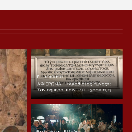
Επικαιρότητα
ΑΦΙΕΡΩΜΑ – «Ακάθιστος Ύμνος»:
Σαν σήμερα, πριν 1400 χρόνια, η
πρώτη ψαλμώδηση της
θεοπρεπούς προσευχής της
Εκκλησίας
Εκκλησία της Ελλάδος