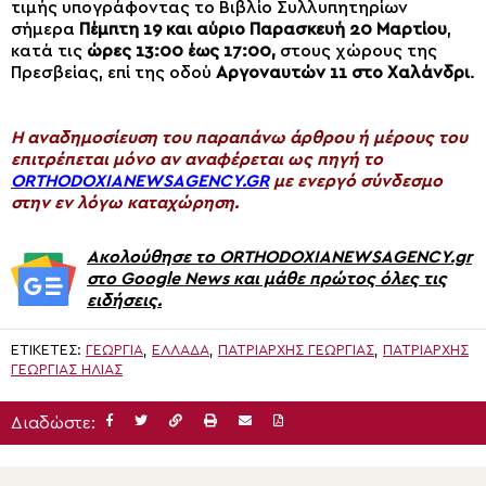
τιμής υπογράφοντας το Βιβλίο Συλλυπητηρίων
σήμερα
Πέμπτη 19 και αύριο Παρασκευή 20 Μαρτίου
,
κατά τις
ώρες 13:00 έως 17:00,
στους χώρους της
Πρεσβείας, επί της οδού
Αργοναυτών 11 στο Χαλάνδρι
.
H αναδημοσίευση του παραπάνω άρθρου ή μέρους του
επιτρέπεται μόνο αν αναφέρεται ως πηγή το
ORTHODOXIANEWSAGENCY.GR
με ενεργό σύνδεσμο
στην εν λόγω καταχώρηση.
Ακολούθησε το ORTHODOXIANEWSAGENCY.gr
στο Google News και μάθε πρώτος όλες τις
ειδήσεις.
ΕΤΙΚΈΤΕΣ:
ΓΕΩΡΓΙΑ
,
ΕΛΛΆΔΑ
,
ΠΑΤΡΙΑΡΧΗΣ ΓΕΩΡΓΙΑΣ
,
ΠΑΤΡΙΆΡΧΗΣ
ΓΕΩΡΓΊΑΣ ΗΛΊΑΣ
Διαδώστε: