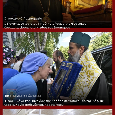
Οικουμενικό Πατριαρχείο
Ο Παναγιώτατος στον Ι. Ναό Κοιμήσεως της Θεοτόκου
Κουμαριωτίσσης στο Νιχώρι του Βοσπόρου
Πατριαρχείο Βουλγαρίας
Η Ιερά Εικόνα της Παναγίας της Χαβάης σε νοσοκομείο της Σόφιας
προς ευλογία ασθενών και προσωπικού