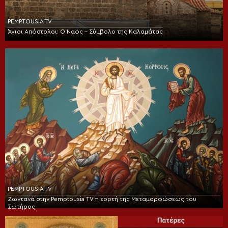
PEMPTOUSIA TV
Άγιοι Απόστολοι: Ο Ναός – Σύμβολο της Καλαμάτας
PEMPTOUSIA TV
Ζωντανά στην Pemptousia TV η εορτή της Μεταμορφώσεως του
Σωτήρος