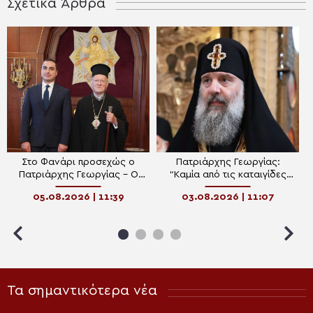
Σχετικά Άρθρα
Στο Φανάρι προσεχώς ο
Πατριάρχης Γεωργίας:
Πατριάρχης Γεωργίας – Ο
“Καμία από τις καταιγίδες
επικεφαλής της
που έπληξαν την Εκκλησία
05.08.2026 | 11:39
03.08.2026 | 11:07
Κυβερνήσεως της
και το έθνος δεν φόβισε τον
Αυτονόμου Δημοκρατίας της
Πατριάρχη Ηλία”
Αμπχαζίας στον Οικ.
Πατριάρχη
Τα σημαντικότερα νέα