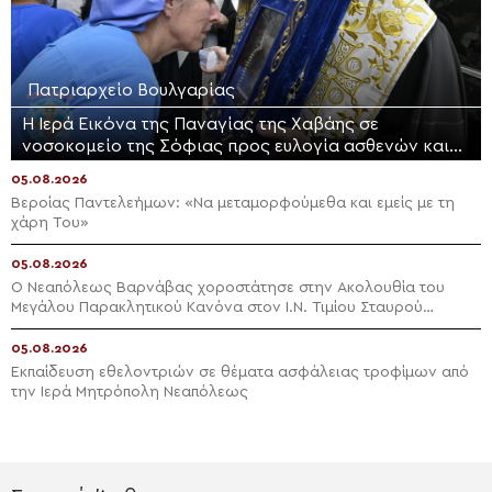
Πατριαρχείο Βουλγαρίας
Η Ιερά Εικόνα της Παναγίας της Χαβάης σε
νοσοκομείο της Σόφιας προς ευλογία ασθενών και
προσωπικού
05.08.2026
Βεροίας Παντελεήμων: «Nα μεταμορφούμεθα και εμείς με τη
χάρη Του»
05.08.2026
Ο Νεαπόλεως Βαρνάβας χοροστάτησε στην Ακολουθία του
Μεγάλου Παρακλητικού Κανόνα στον Ι.Ν. Τιμίου Σταυρού
Διαλογής
05.08.2026
Εκπαίδευση εθελοντριών σε θέματα ασφάλειας τροφίμων από
την Ιερά Μητρόπολη Νεαπόλεως