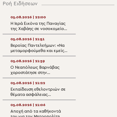
Ροή Ειδήσεων
05.08.2026 | 22:00
05.08.2026 | 20:3
Η Ιερά Εικόνα της Παναγίας
Η Μεταμόρφωση 
της Χαβάης σε νοσοκομείο
Πρόσκληση σε π
της Σόφιας προς ευλογία
ανακαίνιση
ασθενών και προσωπικού
05.08.2026 | 21:51
05.08.2026 | 20:
Βεροίας Παντελεήμων: «Nα
Ζωντανά στην P
μεταμορφούμεθα και εμείς
TV η εορτή της
με τη χάρη Του»
Μεταμορφώσεως
Σωτήρος
05.08.2026 | 21:39
05.08.2026 | 20:
Ο Νεαπόλεως Βαρνάβας
Αρχιεπίσκοπος Φ
χοροστάτησε στην
«Αποστολή της 
Ακολουθία του Μεγάλου
δεν είναι να ευλ
Παρακλητικού Κανόνα στον
μαζικής καταστ
05.08.2026 | 21:22
05.08.2026 | 19:4
Ι.Ν. Τιμίου Σταυρού Διαλογής
Εκπαίδευση εθελοντριών σε
Εκδήλωση τιμής 
θέματα ασφάλειας
ευγνωμοσύνης τ
τροφίμων από την Ιερά
Μεσολογγίου προ
Μητρόπολη Νεαπόλεως
του Καλάμου
05.08.2026 | 21:06
05.08.2026 | 19:3
Αποχή από τα καθήκοντά
Ευχαριστήριο μή
του για τον Μητροπολίτη
Μητρόπολης Κα