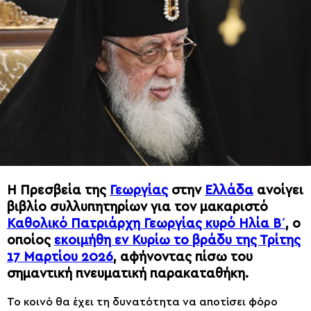
H Πρεσβεία της
Γεωργίας
στην
Ελλάδα
ανοίγει
βιβλίο συλλυπητηρίων για τον μακαριστό
Καθολικό Πατριάρχη Γεωργίας κυρό Ηλία Β΄
, ο
οποίος
εκοιμήθη εν Κυρίω το βράδυ της Τρίτης
17 Μαρτίου 2026
, αφήνοντας πίσω του
σημαντική πνευματική παρακαταθήκη.
Το κοινό θα έχει τη δυνατότητα να αποτίσει φόρο