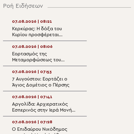
Ροή Ειδήσεων
07.08.2026 | 08:21
07.08.2026 | 07:
Κερκύρας: Η δόξα του
Από την Αλεξάνδ
Κυρίου προσφέρεται
Ελλάδα: Πατριαρ
καθημερινά μέσα από το
προσευχή για τη
υπέρτατο Μυστήριο της
των πυρκαγιών
07.08.2026 | 08:06
06.08.2026 | 22:
Θείας Ευχαριστίας
Εορτασμός της
Η γιορτή της
Μεταμορφώσεως του
Μεταμορφώσεως
Σωτήρος στην Ιερά
Σωτήρος στον ι
Αρχιεπισκοπή Θυατείρων
της Πρασινάδας
07.08.2026 | 07:53
06.08.2026 | 21:4
7 Αυγούστου: Εορτάζει ο
Πανηγυρίζει ο
Άγιος Δομέτιος ο Πέρσης
Μητροπολιτικός
Μεταμορφώσεως
Σωτήρος στην Ε
07.08.2026 | 07:41
06.08.2026 | 21:3
Αργολίδα: Αρχιερατικός
Η εορτή της
Εσπερινός στην Ιερά Μονή
Μεταμορφώσεως
Οσίου Θεοδοσίου
Σωτήρος στη Μη
Μαρωνείας
07.08.2026 | 07:28
06.08.2026 | 21:1
Ο Επιδαύρου Νικόδημος
Με Αρχιερατική 