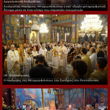
Αρχιεπισκοπή Αυστραλίας
Αυστραλίας Μακάριος: «Η ιερωσύνη είναι η κατ’ εξοχήν μεταμορφωτική
δύναμη μέσα σε έναν κόσμο που παραπαίει πνευματικά»
Ι.Μ. Θεσσαλονίκης
Η πανήγυρις της Μεταμορφώσεως του Σωτήρος στη Θεσσαλονίκη