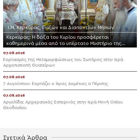
Ι.Μ. Κερκύρας, Παξών και Διαποντίων Νήσων
Κερκύρας: Η δόξα του Κυρίου προσφέρεται
καθημερινά μέσα από το υπέρτατο Μυστήριο της
Θείας Ευχαριστίας
07.08.2026
Εορτασμός της Μεταμορφώσεως του Σωτήρος στην Ιερά
Αρχιεπισκοπή Θυατείρων
07.08.2026
7 Αυγούστου: Εορτάζει ο Άγιος Δομέτιος ο Πέρσης
07.08.2026
Αργολίδα: Αρχιερατικός Εσπερινός στην Ιερά Μονή Οσίου
Θεοδοσίου
Σχετικά Άρθρα