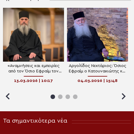
«Αναμνήσεις και εμπειρίες
Αργολίδος Νεκτάριος: Όσιος
από τον Όσιο Εφραίμ τον
Εφραίμ ο Κατουνακιώτης και
Κατουνακιώτη» (Μέρος Β΄)
Όσιος Παπα-Τύχων ο
13.03.2026 | 10:17
04.03.2026 | 15:48
Αγιορείτης
Τα σημαντικότερα νέα