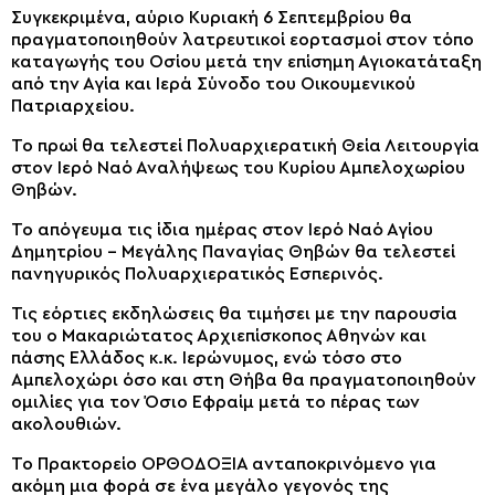
Συγκεκριμένα, αύριο Κυριακή 6 Σεπτεμβρίου θα
πραγματοποιηθούν λατρευτικοί εορτασμοί στον τόπο
καταγωγής του Οσίου μετά την επίσημη Αγιοκατάταξη
από την Αγία και Ιερά Σύνοδο του Οικουμενικού
Πατριαρχείου.
Το πρωί θα τελεστεί Πολυαρχιερατική Θεία Λειτουργία
στον Ιερό Ναό Αναλήψεως του Κυρίου Αμπελοχωρίου
Θηβών.
Το απόγευμα τις ίδια ημέρας στον Ιερό Ναό Αγίου
Δημητρίου – Μεγάλης Παναγίας Θηβών θα τελεστεί
πανηγυρικός Πολυαρχιερατικός Εσπερινός.
Τις εόρτιες εκδηλώσεις θα τιμήσει με την παρουσία
του ο Μακαριώτατος Αρχιεπίσκοπος Αθηνών και
πάσης Ελλάδος κ.κ. Ιερώνυμος, ενώ τόσο στο
Αμπελοχώρι όσο και στη Θήβα θα πραγματοποιηθούν
ομιλίες για τον Όσιο Εφραίμ μετά το πέρας των
ακολουθιών.
Το Πρακτορείο ΟΡΘΟΔΟΞΙΑ ανταποκρινόμενο για
ακόμη μια φορά σε ένα μεγάλο γεγονός της