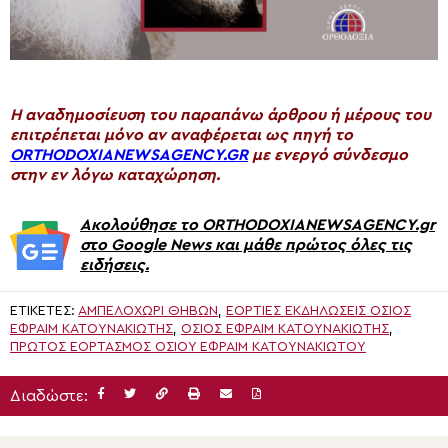
H αναδημοσίευση του παραπάνω άρθρου ή μέρους του
επιτρέπεται μόνο αν αναφέρεται ως πηγή το
ORTHODOXIANEWSAGENCY.GR
με ενεργό σύνδεσμο
στην εν λόγω καταχώρηση.
Ακολούθησε το ORTHODOXIANEWSAGENCY.gr
στο Google News και μάθε πρώτος όλες τις
ειδήσεις.
ΕΤΙΚΈΤΕΣ:
ΑΜΠΕΛΟΧΏΡΙ ΘΗΒΏΝ
,
ΕΌΡΤΙΕΣ ΕΚΔΗΛΏΣΕΙΣ ΌΣΙΟΣ
ΕΦΡΑΊΜ ΚΑΤΟΥΝΑΚΙΏΤΗΣ
,
ΌΣΙΟΣ ΕΦΡΑΊΜ ΚΑΤΟΥΝΑΚΙΏΤΗΣ
,
ΠΡΏΤΟΣ ΕΟΡΤΑΣΜΌΣ ΟΣΊΟΥ ΕΦΡΑΊΜ ΚΑΤΟΥΝΑΚΙΏΤΟΥ
Διαδώστε: