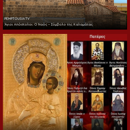
PEMPTOUSIA TV
Άγιοι Απόστολοι: Ο Ναός – Σύμβολο της Καλαμάτας