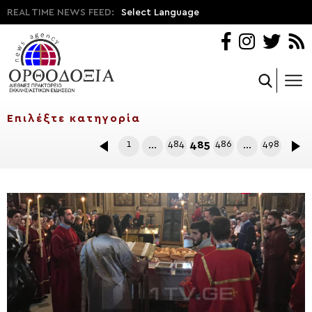
REAL TIME NEWS FEED:
Select Language
1
…
484
485
486
…
498