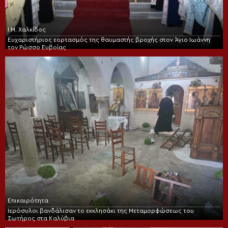
Ι.Μ. Χαλκίδος
Ευχαριστήριος εορτασμός της θαυμαστής βροχής στον Άγιο Ιωάννη
τον Ρώσσο Ευβοίας
Επικαιρότητα
Ιερόσυλοι βανδάλισαν το εκκλησάκι της Μεταμορφώσεως του
Σωτήρος στα Καλύβια