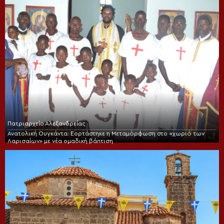
Πατριαρχείο Αλεξανδρείας
Ανατολική Ουγκάντα: Εορτάστηκε η Μεταμόρφωση στο «χωριό των
Λαρισαίων» με νέα ομαδική βάπτιση