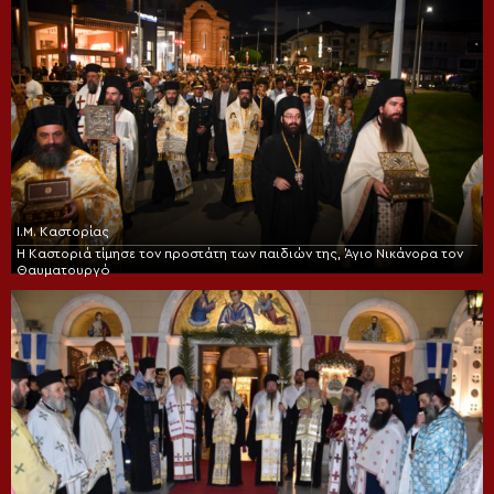
Ι.Μ. Καστορίας
Η Καστοριά τίμησε τον προστάτη των παιδιών της, Άγιο Νικάνορα τον
Θαυματουργό