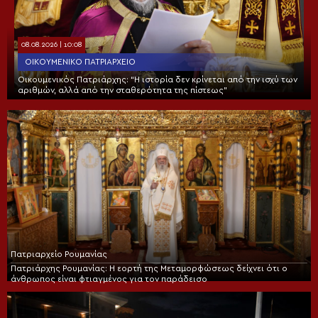
08.08.2026 | 10:08
ΟΙΚΟΥΜΕΝΙΚΌ ΠΑΤΡΙΑΡΧΕΊΟ
Οικουμενικός Πατριάρχης: “Η ιστορία δεν κρίνεται από την ισχύ των
αριθμών, αλλά από την σταθερότητα της πίστεως”
Πατριαρχείο Ρουμανίας
Πατριάρχης Ρουμανίας: Η εορτή της Μεταμορφώσεως δείχνει ότι ο
άνθρωπος είναι φτιαγμένος για τον παράδεισο