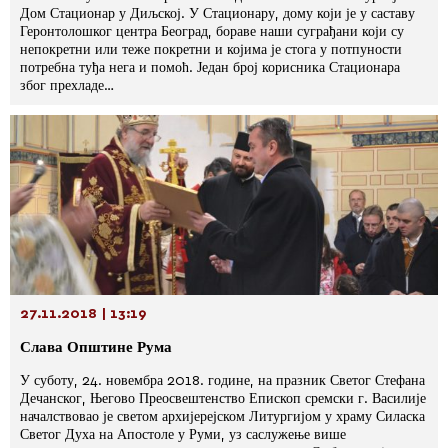
Дом Стационар у Диљској. У Стационару, дому који је у саставу
Геронтолошког центра Београд, бораве наши суграђани који су
непокретни или теже покретни и којима је стога у потпуности
потребна туђа нега и помоћ. Један број корисника Стационара
због прехладе…
27.11.2018 | 13:19
Слава Општине Рума
У суботу, 24. новембра 2018. године, на празник Светог Стефана
Дечанског, Његово Преосвештенство Епископ сремски г. Василије
началствовао је светом архијерејском Литургијом у храму Силаска
Светог Духа на Апостоле у Руми, уз саслужење више