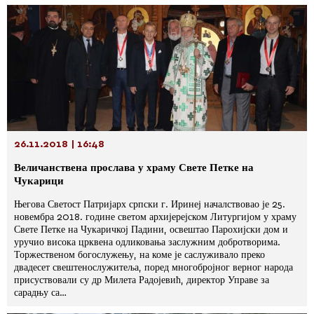
26.11.2018 | 16:48
Величанствена прослава у храму Свете Петке на
Чукарици
Његова Светост Патријарх српски г. Иринеј началствовао је 25.
новембра 2018. године светом архијерејском Литургијом у храму
Свете Петке на Чукаричкој Падини, освештао Парохијски дом и
уручио висока црквена одликовања заслужним добротворима.
Торжественом богослужењу, на коме је саслуживало преко
двадесет свештенослужитеља, поред многобројног верног народа
присуствовали су др Милета Радојевић, директор Управе за
сарадњу са…