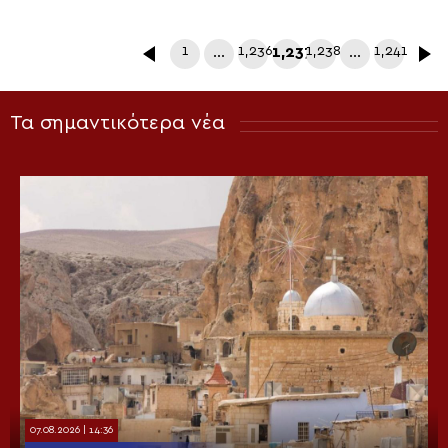
1
…
1,236
1,237
1,238
…
1,241
Τα σημαντικότερα νέα
07.08.2026 | 14:36