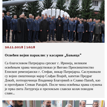
26.11.2018 | 16:18
Освећен војни параклис у касарни „Бањица“
Са благословом Патријарха српског г. Иринеја, великим
освећењем храма чинодејствовао је Његово Преосвештенство
Епископ ремезијански г. Стефан, викар Патријарха. Саслуживали
су војни свештеници мајор Слађан Влајић, капетан Предраг
Докић, потпоручници Владимир Благојевић и Славко Папић, као
и протођакон Стеван Рапајић. После чина освећења храма служена
је прва света Литургија и преломљен славски колач поводом
славе…