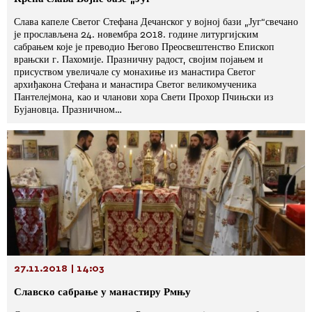
Слава капеле Светог Стефана Дечанског у војној бази „Југ“свечано
је прослављена 24. новембра 2018. године литургијским
сабрањем које је преводио Његово Преосвештенство Епископ
врањски г. Пахомије. Празничну радост, својим појањем и
присуством увеличале су монахиње из манастира Светог
архиђакона Стефана и манастира Светог великомученика
Пантелејмона, као и чланови хора Свети Прохор Пчињски из
Бујановца. Празничном…
27.11.2018 | 14:03
Славско сабрање у манастиру Рмњу