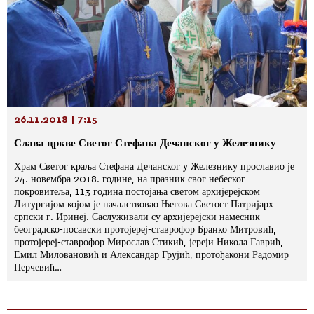
26.11.2018 | 7:15
Слава цркве Светог Стефана Дечанског у Железнику
Храм Светог краља Стефана Дечанског у Железнику прославио је
24. новембра 2018. године, на празник свог небеског
покровитеља, 113 година постојања светом архијерејском
Литургијом којом је началствовао Његова Светост Патријарх
српски г. Иринеј. Саслуживали су архијерејски намесник
београдско-посавски протојереј-ставрофор Бранко Митровић,
протојереј-ставрофор Мирослав Стикић, јереји Никола Гаврић,
Емил Миловановић и Александар Грујић, протођакони Радомир
Перчевић…