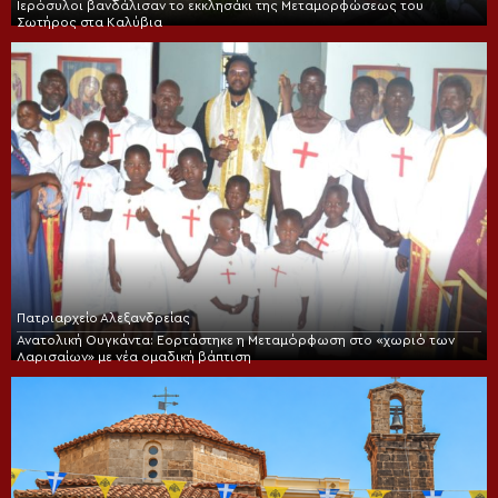
Ιερόσυλοι βανδάλισαν το εκκλησάκι της Μεταμορφώσεως του
Σωτήρος στα Καλύβια
Πατριαρχείο Αλεξανδρείας
Ανατολική Ουγκάντα: Εορτάστηκε η Μεταμόρφωση στο «χωριό των
Λαρισαίων» με νέα ομαδική βάπτιση