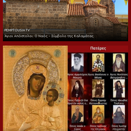
PEMPTOUSIA TV
Άγιοι Απόστολοι: Ο Ναός – Σύμβολο της Καλαμάτας