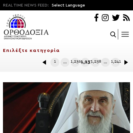
REAL TIME NEWS FEED:
Select Language
1
…
1,236
1,237
1,238
…
1,241