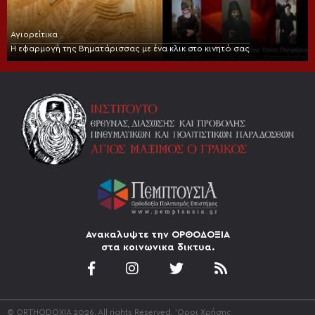
Αγιορείτικα
Η εφαρμογή της Βηματάρισσας με ένα κλικ στο κινητό σας
Ανακαλυψτε την ΟΡΘΟΔΟΞΙΑ
στα κοινωνικα δικτυα.
© ORTHODOXIA 2026. All rights Reserved.
'Οροι Χρήσης