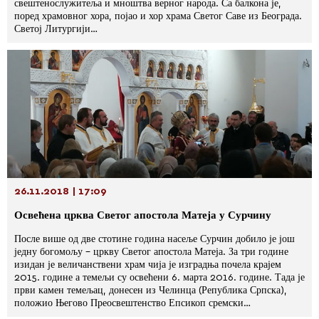
свештенослужитеља и мноштва верног народа. Са балкона је,
поред храмовног хора, појао и хор храма Светог Саве из Београда.
Светој Литургији…
26.11.2018 | 17:09
Освећена црква Светог апостола Матеја у Сурчину
После више од две стотине година насеље Сурчин добило је још
једну богомољу – цркву Светог апостола Матеја. За три године
изидан је величанствени храм чија је изградња почела крајем
2015. године а темељи су освећени 6. марта 2016. године. Тада је
први камен темељац, донесен из Челинца (Република Српска),
положио Његово Преосвештенство Епсикоп сремски…