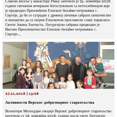
Славско весеље у манастиру Рмњу започело је 25. новембра 2018.
године свечаним вечерњим богослужењем са петохлебницом које
је предводио Преосвећени Епископ бихаћко-петровачки г.
Сергије, да би се сутрадан у древној светињи сабрало свештенство
и монаштво да са својим Епископом прославили славу параклиса
Светог Јована Златоуста. Литургијско сабрање предводио је
Његово Преосвештенство Епископ бихаћко-петровачки г.
Сергије….
27.11.2018 | 13:28
Активности Верског добротворног старатељства
Волонтери Милосрдне секције Верског добротворног старатељства
посетили су 18. новембра 2018. године после свете Литургије