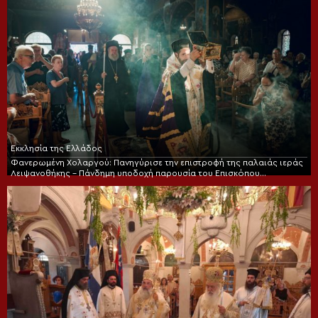
Εκκλησία της Ελλάδος
Φανερωμένη Χολαργού: Πανηγύρισε την επιστροφή της παλαιάς ιεράς
Λειψανοθήκης – Πάνδημη υποδοχή παρουσία του Επισκόπου
Χριστουπόλεως