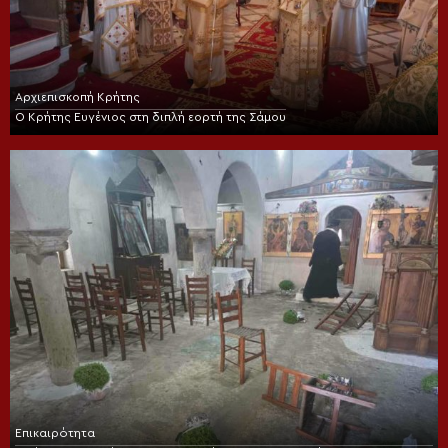
Αρχιεπισκοπή Κρήτης
Ο Κρήτης Ευγένιος στη διπλή εορτή της Σάμου
Επικαιρότητα