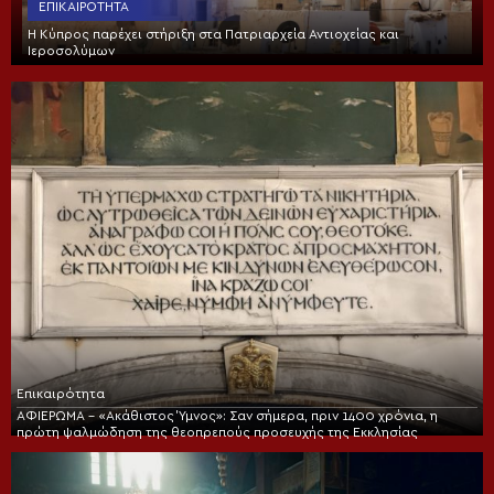
ΕΠΙΚΑΙΡΌΤΗΤΑ
Η Κύπρος παρέχει στήριξη στα Πατριαρχεία Αντιοχείας και
Ιεροσολύμων
Επικαιρότητα
ΑΦΙΕΡΩΜΑ – «Ακάθιστος Ύμνος»: Σαν σήμερα, πριν 1400 χρόνια, η
πρώτη ψαλμώδηση της θεοπρεπούς προσευχής της Εκκλησίας