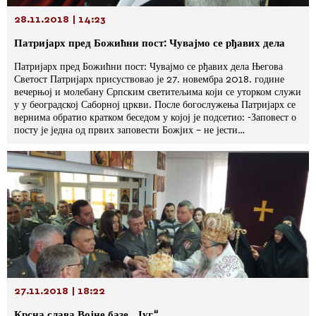
28.11.2018 | 14:23
Патријарх пред Божићни пост: Чувајмо се рђавих дела
Патријарх пред Божићни пост: Чувајмо се рђавих дела Његова
Светост Патријарх присуствовао је 27. новембра 2018. године
вечерњој и молебану Српским светитељима који се уторком служи
у у београдској Саборној цркви. После богослужења Патријарх се
вернима обратио кратком беседом у којој је подсетио: -Заповест о
посту је једна од првих заповести Божјих – не јести…
27.11.2018 | 18:22
Крсна слава Војне базе „Југ“