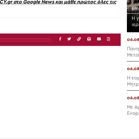
gr στο Google News και μάθε πρώτος όλες τις
Επ
Η 
ιε
06.0
Πανη
Μετα
06.0
Η εο
Μητρ
06.0
Με Α
Ενορ
Μαλλ