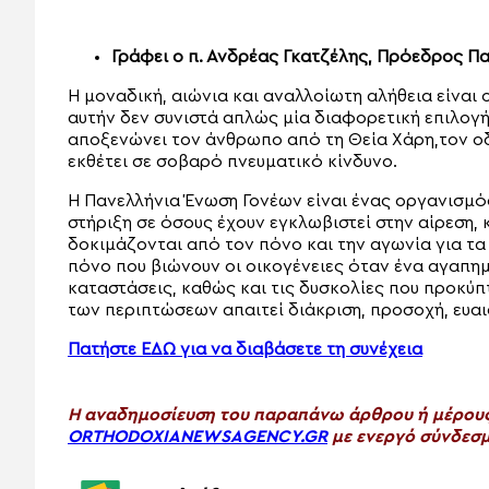
Γράφει ο π. Ανδρέας Γκατζέλης, Πρόεδρος Π
Η μοναδική, αιώνια και αναλλοίωτη αλήθεια είναι
αυτήν δεν συνιστά απλώς μία διαφορετική επιλογή
αποξενώνει τον άνθρωπο από τη Θεία Χάρη,τον ο
εκθέτει σε σοβαρό πνευματικό κίνδυνο.
Η Πανελλήνια Ένωση Γονέων είναι ένας οργανισμό
στήριξη σε όσους έχουν εγκλωβιστεί στην αίρεση, κ
δοκιμάζονται από τον πόνο και την αγωνία για 
πόνο που βιώνουν οι οικογένειες όταν ένα αγαπη
καταστάσεις, καθώς και τις δυσκολίες που προκύπ
των περιπτώσεων απαιτεί διάκριση, προσοχή, ευα
Πατήστε ΕΔΩ για να διαβάσετε τη συνέχεια
H αναδημοσίευση του παραπάνω άρθρου ή μέρους 
ORTHODOXIANEWSAGENCY.GR
με ενεργό σύνδεσμ