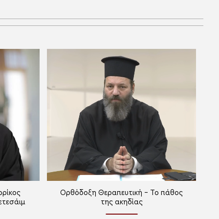
ρρίκος
Ορθόδοξη Θεραπευτική – Το πάθος
ετεσάιμ
της ακηδίας