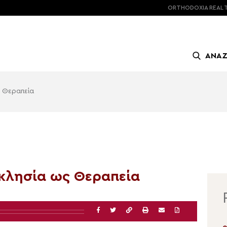
ORTHODOXIA
REAL 
ΑΝΑ
ς Θεραπεία
κκλησία ως Θεραπεία