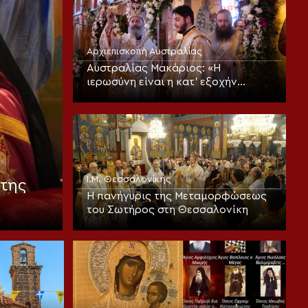
Αρχιεπισκοπή Αυστραλίας
Αυστραλίας Μακάριος: «Η
ιερωσύνη είναι η κατ’ εξοχήν
μεταμορφωτική δύναμη μέσα σε
έναν κόσμο που παραπαίει
πνευματικά»
Ι.Μ. Θεσσαλονίκης
της
Η πανήγυρις της Μεταμορφώσεως
του Σωτήρος στη Θεσσαλονίκη