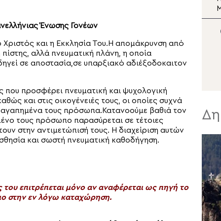
Σωτήρος
Μεταμορφώσεως του
Σωτήρος στη Μονή Σινά
Σ
ανελλήνιας Ένωσης Γονέων
Ν
 ο Χριστός και η Εκκλησία Του.Η απομάκρυνση από
 πίστης, αλλά πνευματική πλάνη, η οποία
δηγεί σε αποστασία,σε υπαρξιακό αδιέξοδοκαιτον
ς που προσφέρει πνευματική και ψυχολογική
αθώς και στις οικογένειές τους, οι οποίες συχνά
τα αγαπημένα τους πρόσωπα.Κατανοούμε βαθιά τον
Δη
μένο τους πρόσωπο παρασύρεται σε τέτοιες
τουν στην αντιμετώπισή τους. Η διαχείριση αυτών
ισθησία και σωστή πνευματική καθοδήγηση.
του επιτρέπεται μόνο αν αναφέρεται ως πηγή το
ο στην εν λόγω καταχώρηση.