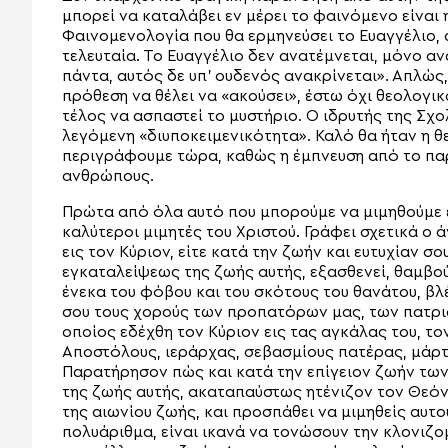
μπορεί να καταλάβει εν μέρει το φαινόμενο είναι 
Φαινομενολογία που θα ερμηνεύσει το Ευαγγέλιο, 
τελευταία. Το Ευαγγέλιο δεν ανατέμνεται, μόνο α
πάντα, αυτός δε υπ’ ουδενός ανακρίνεται». Απλώς,
πρόθεση να θέλει να «ακούσει», έστω όχι θεολογι
τέλος να ασπαστεί το μυστήριο. Ο ιδρυτής της Σχολ
λεγόμενη «διυποκειμενικότητα». Καλό θα ήταν η θ
περιγράφουμε τώρα, καθώς η έμπνευση από το πα
ανθρώπους.
Πρώτα από όλα αυτό που μπορούμε να μιμηθούμε είν
καλύτεροι μιμητές του Χριστού. Γράφει σχετικά ο 
εις τον Κύριον, είτε κατά την ζωήν και ευτυχίαν σο
εγκαταλείψεως της ζωής αυτής, εξασθενεί, θαμβού
ένεκα του φόβου και του σκότους του θανάτου, β
σου τους χορούς των προπατόρων μας, των πατρι
οποίος εδέχθη τον Κύριον εις τας αγκάλας του, το
Αποστόλους, ιεράρχας, σεβασμίους πατέρας, μάρτυ
Παρατήρησον πώς και κατά την επίγειον ζωήν τω
της ζωής αυτής, ακαταπαύστως ητένιζον τον Θεόν
της αιωνίου ζωής, και προσπάθει να μιμηθείς αυτ
πολυάριθμα, είναι ικανά να τονώσουν την κλονιζομ