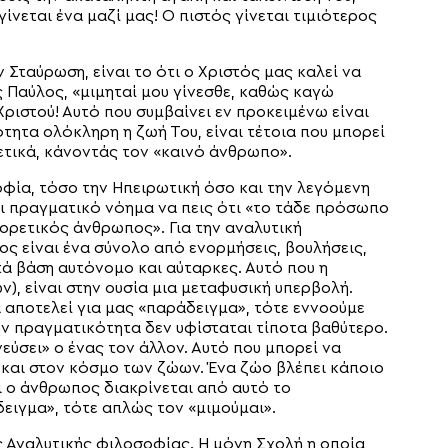
ίνεται ένα μαζί μας! Ο πιστός γίνεται τιμιότερος
 Σταύρωση, είναι το ότι ο Χριστός μας καλεί να
ς Παύλος, «μιμηταί μου γίνεσθε, καθώς καγώ
ριστού! Αυτό που συμβαίνει εν προκειμένω είναι
ότητα ολόκληρη η ζωή Του, είναι τέτοια που μπορεί
ετικά, κάνοντάς τον «καινό άνθρωπο».
οφία, τόσο την Ηπειρωτική όσο και την λεγόμενη
χει πραγματικό νόημα να πεις ότι «το τάδε πρόσωπο
φορετικός άνθρωπος». Για την αναλυτική
ς είναι ένα σύνολο από ενορμήσεις, βουλήσεις,
ατά βάση αυτόνομο και αύταρκες. Αυτό που η
), είναι στην ουσία μια μεταφυσική υπερβολή.
α αποτελεί για μας «παράδειγμα», τότε εννοούμε
ην πραγματικότητα δεν υφίσταται τίποτα βαθύτερο.
νεύσει» ο ένας τον άλλον. Αυτό που μπορεί να
ι και στον κόσμο των ζώων. Ένα ζώο βλέπει κάποιο
αι ο άνθρωπος διακρίνεται από αυτό το
δειγμα», τότε απλώς τον «μιμούμαι».
ς Αναλυτικής φιλοσοφίας. Η μόνη Σχολή η οποία