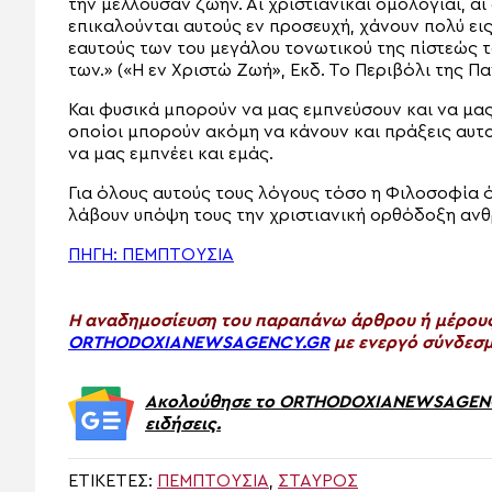
την μέλλουσαν ζωήν. Αι χριστιανικαί ομολογίαι, αι
επικαλούνται αυτούς εν προσευχή, χάνουν πολύ εις
εαυτούς των του μεγάλου τονωτικού της πίστεώς
των.» («Η εν Χριστώ Ζωή», Εκδ. Το Περιβόλι της Πα
Και φυσικά μπορούν να μας εμπνεύσουν και να μα
οποίοι μπορούν ακόμη να κάνουν και πράξεις αυτ
να μας εμπνέει και εμάς.
Για όλους αυτούς τους λόγους τόσο η Φιλοσοφία 
λάβουν υπόψη τους την χριστιανική ορθόδοξη ανθ
ΠΗΓΗ: ΠΕΜΠΤΟΥΣΙΑ
H αναδημοσίευση του παραπάνω άρθρου ή μέρους 
ORTHODOXIANEWSAGENCY.GR
με ενεργό σύνδεσμ
Ακολούθησε το ORTHODOXIANEWSAGENCY.
ειδήσεις.
ΕΤΙΚΈΤΕΣ:
ΠΕΜΠΤΟΥΣΙΑ
,
ΣΤΑΥΡΌΣ