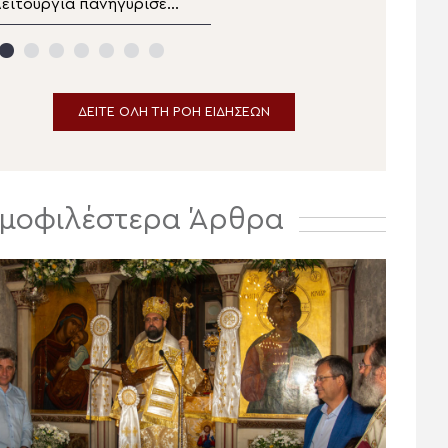
ειτουργία πανηγύρισε ο
Μεταμορφώσεως
Ενοριακός Ναός
Σωτήρος Ραψάνης ο
Μεταμορφώσεως του
Μητροπολίτης Λαρίσης
Σωτήρος Μαλλών
εράπετρας
ΔΕΙΤΕ ΟΛΗ ΤΗ ΡΟΗ ΕΙΔΗΣΕΩΝ
μοφιλέστερα Άρθρα