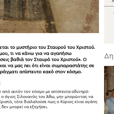
Θεσσαλονίκης Φιλόθεος
Λ
στην Κατασκήνωση
«ΘΕΟΣΚΕΠΑΣΤΗ»
Ι
εται το μυστήριο του Σταυρού του Χριστού.
μου, τι να κάνω για να αγαπήσω
Δη
σεις βαθιά τον Σταυρό του Χριστού». Ο
και να μας πει ότι είναι συμπαραστάτης σε
πράγματι απίστευτο κακό στον κόσμο.
ς
ν από αυτόν τον κόσμο με απίστευτα οδυνηρό
 ο άγιος Σιλουανός του Άθω, μην μπορώντας να
Χριστό, τότε διαλαλούσε πως ο Κύριος είναι αγάπη
δεν μπορεί να εξηγήσει.