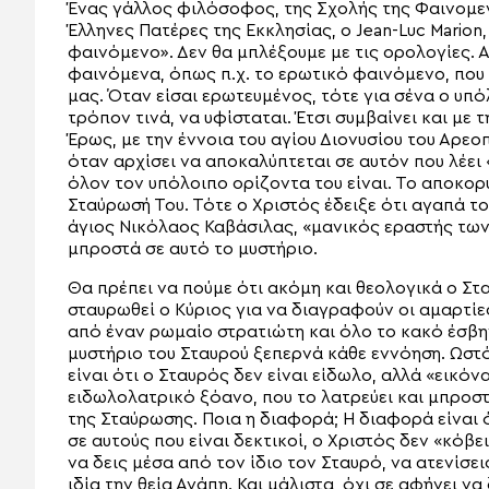
Ένας γάλλος φιλόσοφος, της Σχολής της Φαινομεν
Έλληνες Πατέρες της Εκκλησίας, ο Jean-Luc Marion
φαινόμενο». Δεν θα μπλέξουμε με τις ορολογίες. Α
φαινόμενα, όπως π.χ. το ερωτικό φαινόμενο, που
μας. Όταν είσαι ερωτευμένος, τότε για σένα ο υπ
τρόπον τινά, να υφίσταται. Έτσι συμβαίνει και με
Έρως, με την έννοια του αγίου Διονυσίου του Αρεοπ
όταν αρχίσει να αποκαλύπτεται σε αυτόν που λέει «
όλον τον υπόλοιπο ορίζοντα του είναι. Το αποκο
Σταύρωσή Του. Τότε ο Χριστός έδειξε ότι αγαπά το
άγιος Νικόλαος Καβάσιλας, «μανικός εραστής των
μπροστά σε αυτό το μυστήριο.
Θα πρέπει να πούμε ότι ακόμη και θεολογικά ο Στ
σταυρωθεί ο Κύριος για να διαγραφούν οι αμαρτί
από έναν ρωμαίο στρατιώτη και όλο το κακό έσβην
μυστήριο του Σταυρού ξεπερνά κάθε εννόηση. Ωστ
είναι ότι ο Σταυρός δεν είναι είδωλο, αλλά «εικόνα»
ειδωλολατρικό ξόανο, που το λατρεύει και μπροστ
της Σταύρωσης. Ποια η διαφορά; Η διαφορά είναι 
σε αυτούς που είναι δεκτικοί, ο Χριστός δεν «κόβε
να δεις μέσα από τον ίδιο τον Σταυρό, να ατενίσε
ιδία την θεία Αγάπη. Και μάλιστα, όχι σε αφήνει ν