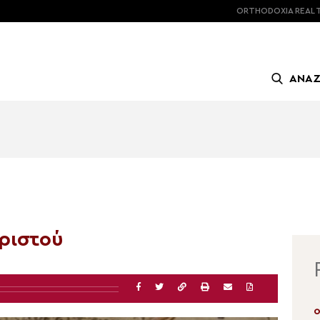
ORTHODOXIA
REAL 
ΑΝΑ
ριστού
06.08.2026 | 13:00
0