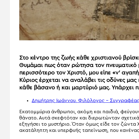
Στο κέντρο της ζωής κάθε χριστιανού βρίσκ
Θυμάμαι πως όταν ρώτησα τον πνευματικό 
περισσότερο τον Χριστό, μου είπε «ν’ αγαπή
Κύριος έρχεται να αναλάβει τις οδύνες μας 
κάθε βάσανο ή και μαρτύριό μας. Υπάρχει 
Δημήτρης Ιωάννου, Φιλόλογος – Συγγραφέα
Εκατομμύρια άνθρωποι, ακόμη και παιδιά, φεύγου
θάνατο. Αυτά σκεφτόταν και διερωτώνταν σχετικά
εξηγήσει το μυστήριο. Όταν όμως είδε τον ζώντα 
ακατάληπτη και υπερφυής ταπείνωση, που κανένας 