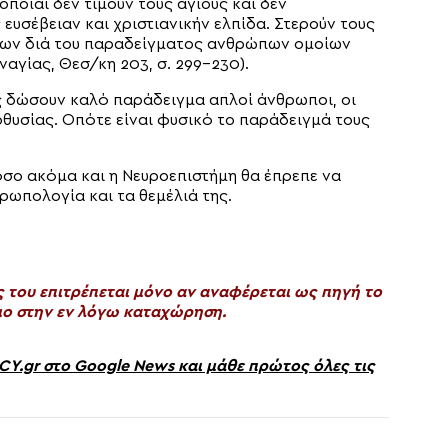
 οποίαι δεν τιμούν τους αγίους και δεν
 ευσέβειαν και χριστιανικήν ελπίδα. Στερούν τους
 των διά του παραδείγματος ανθρώπων ομοίων
ναγίας, Θεσ/κη 203, σ. 299-230).
ς δώσουν καλό παράδειγμα απλοί άνθρωποι, οι
οθυσίας. Οπότε είναι φυσικό το παράδειγμά τους
όσο ακόμα και η Νευροεπιστήμη θα έπρεπε να
ρωπολογία και τα θεμέλιά της.
του επιτρέπεται μόνο αν αναφέρεται ως πηγή το
ο στην εν λόγω καταχώρηση.
gr στο Google News και μάθε πρώτος όλες τις