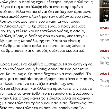
ολογίας, ο οποίος έχει μελετήσει πάρα πολύ τους
Εκ
, λέγει ότι η Αποκάλυψη είναι ένα «κορεσμένο
Αρ
υτό που θέλει να πει είναι ότι υπάρχουν ορισμένα
ισ
 «κατακλύζουν» ολόκληρο τον ορίζοντα του είναι
Πλ
όλοιπος κόσμος πλην του αγαπημένου παύει,
 την Αποκάλυψη. Ο Χριστός είναι ο πραγματικός
07.0
αγίτη, η τέλεια και υπερτέλεια Αγάπη, η οποία,
Από 
λάλει, Κύριε, ο δούλος σου ακούει», «καταργεί»
προσ
ρύφωμα της Αποκάλυψης του Χριστού είναι η
ν άνθρωπο τόσο πολύ, ότι είναι, όπως λέγει ο
 ανθρώπων», και ο πιστός στέκεται εκστατικά
06.0
Η γι
βράχ
αυρός είναι ένα αληθινό μυστήριο. Ήταν ανάγκη να
ες του ανθρωπίνου γένους; Αρκούσε ένα ράπισμα
06.0
ε. Και όμως ο Χριστός δέχτηκε να σταυρωθεί. Το
όσο, μια σπουδαία παρατήρηση που κάνει ο Μαριόν,
Πανη
. Άλλο είναι να ατενίζει κανείς π.χ. ένα
Μετα
ά του εξίσταται, και άλλο να προσκυνά την εικόνα
ότι, παρά το ανυπέρβλητο μεγαλείο της Σταύρωσης,
ι» την θέα, όπως κάνει το είδωλο, αλλά σε αφήνει
ις με ακατάληπτο τρόπο και όσο είσαι δεκτικός, την
α δεις την ακαταληπτη αγάπη και ταπείνωσή Του,