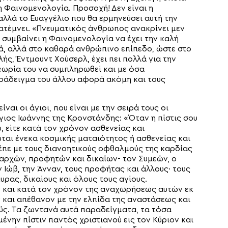
η Φαινομενολογία. Προσοχή! Δεν είναι η
αλλά το Ευαγγέλιο που θα ερμηνεύσει αυτή την
νατέμνει. «Πνευματικός άνθρωπος ανακρίνει μεν
 συμβαίνει η Φαινομενολογία να έχει την καλή
κά, αλλά στο καθαρά ανθρώπινο επίπεδο, ώστε στο
ής, Έντμουντ Χούσερλ, έχει πει πολλά για την
εωρία του να συμπληρωθεί και με όσα
ράδειγμα του άλλου αφορά ακόμη και τους
αι οι άγιοι, που είναι με την σειρά τους οι
άγιος Ιωάννης της Κρονστάνδης: «Όταν η πίστις σου
υ, είτε κατά τον χρόνον ασθενείας και
ται ένεκα κοσμικής ματαιότητος ή ασθενείας και
λέπε με τους διανοητικούς οφθαλμούς της καρδίας
αρχών, προφητών και δικαίων- τον Συμεών, ο
ν Ιώβ, την Άνναν, τους προφήτας και άλλους∙ τους
ρας, δικαίους και όλους τους αγίους.
ν και κατά τον χρόνον της αναχωρήσεως αυτών εκ
 και απέθανον με την ελπίδα της αναστάσεως και
ούς. Τα ζωντανά αυτά παραδείγματα, τα τόσα
ένην πίστιν παντός χριστιανού εις τον Κύριον και