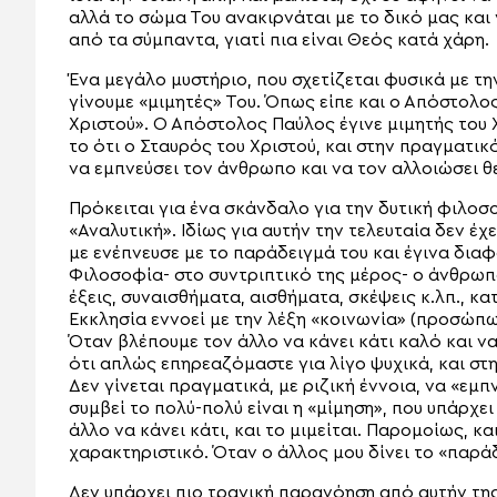
αλλά το σώμα Του ανακιρνάται με το δικό μας και γ
από τα σύμπαντα, γιατί πια είναι Θεός κατά χάρη.
Ένα μεγάλο μυστήριο, που σχετίζεται φυσικά με την
γίνουμε «μιμητές» Του. Όπως είπε και ο Απόστολο
Χριστού». Ο Απόστολος Παύλος έγινε μιμητής του Χ
το ότι ο Σταυρός του Χριστού, και στην πραγματικ
να εμπνεύσει τον άνθρωπο και να τον αλλοιώσει θ
Πρόκειται για ένα σκάνδαλο για την δυτική φιλοσ
«Αναλυτική». Ιδίως για αυτήν την τελευταία δεν έ
με ενέπνευσε με το παράδειγμά του και έγινα δια
Φιλοσοφία- στο συντριπτικό της μέρος- ο άνθρωπο
έξεις, συναισθήματα, αισθήματα, σκέψεις κ.λπ., κ
Εκκλησία εννοεί με την λέξη «κοινωνία» (προσώπων
Όταν βλέπουμε τον άλλο να κάνει κάτι καλό και ν
ότι απλώς επηρεαζόμαστε για λίγο ψυχικά, και στ
Δεν γίνεται πραγματικά, με ριζική έννοια, να «εμπ
συμβεί το πολύ-πολύ είναι η «μίμηση», που υπάρχε
άλλο να κάνει κάτι, και το μιμείται. Παρομοίως, κ
χαρακτηριστικό. Όταν ο άλλος μου δίνει το «παρά
Δεν υπάρχει πιο τραγική παρανόηση από αυτήν τη