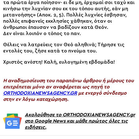
τα πρώτα έργα ποίησον· ει δε μη, έρχομαί σοι ταχύ και
κινήσω την λυχνίαν σου εκ του τόπου αυτής, εάν μη
μετανοήσης» (Αποκ. 2, 5). Πολλές λυχνίες έσβησαν,
πολλές επιφανείς εκκλησίες χάθηκαν, όταν οι
άνθρωποι έπαυσαν να βαδίζουν κατά Θεόν.
Δεν είναι λοιπόν ο τόπος το παν.
Θέλεις να λατρεύεις τον Θεό αληθινά; Τήρησε τις
εντολές του, ζήσε κατά το πνεύμα του.
Χριστός ανέστη! Καλή, ευλογημένη εβδομάδα!
H αναδημοσίευση του παραπάνω άρθρου ή μέρους του
επιτρέπεται μόνο αν αναφέρεται ως πηγή το
ORTHODOXIANEWSAGENCY.GR
με ενεργό σύνδεσμο
στην εν λόγω καταχώρηση.
Ακολούθησε το ORTHODOXIANEWSAGENCY.gr
στο Google News και μάθε πρώτος όλες τις
ειδήσεις.