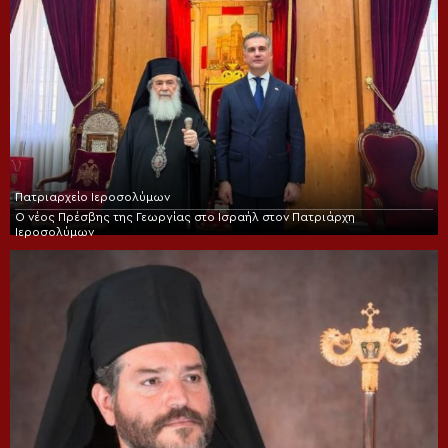
Πατριαρχείο Ιεροσολύμων
Ο νέος Πρέσβης της Γεωργίας στο Ισραήλ στον Πατριάρχη
Ιεροσολύμων