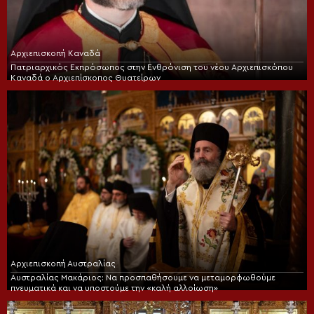
Αρχιεπισκοπή Καναδά
Πατριαρχικός Εκπρόσωπος στην Ενθρόνιση του νέου Αρχιεπισκόπου
Καναδά ο Αρχιεπίσκοπος Θυατείρων
Αρχιεπισκοπή Αυστραλίας
Αυστραλίας Μακάριος: Να προσπαθήσουμε να μεταμορφωθούμε
πνευματικά και να υποστούμε την «καλή αλλοίωση»