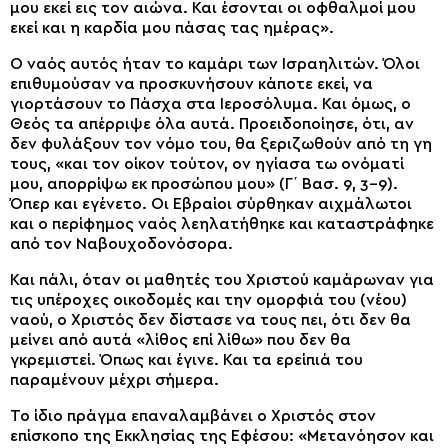
μου εκεί εις τον αιώνα. Και έσονται οι οφθαλμοί μου
εκεί και η καρδία μου πάσας τας ημέρας».
Ο ναός αυτός ήταν το καμάρι των Ισραηλιτών. Όλοι
επιθυμούσαν να προσκυνήσουν κάποτε εκεί, να
γιορτάσουν το Πάσχα στα Ιεροσόλυμα. Και όμως, ο
Θεός τα απέρριψε όλα αυτά. Προειδοποίησε, ότι, αν
δεν φυλάξουν τον νόμο του, θα ξεριζωθούν από τη γη
τους, «και τον οίκον τούτον, ον ηγίασα τω ονόματί
μου, απορρίψω εκ προσώπου μου» (Γ΄ Βασ. 9, 3-9).
Όπερ και εγένετο. Οι Εβραίοι σύρθηκαν αιχμάλωτοι
και ο περίφημος ναός λεηλατήθηκε και καταστράφηκε
από τον Ναβουχοδονόσορα.
Και πάλι, όταν οι μαθητές του Χριστού καμάρωναν για
τις υπέροχες οικοδομές και την ομορφιά του (νέου)
ναού, ο Χριστός δεν δίστασε να τους πει, ότι δεν θα
μείνει από αυτά «λίθος επί λίθω» που δεν θα
γκρεμιστεί. Όπως και έγινε. Και τα ερείπιά του
παραμένουν μέχρι σήμερα.
Το ίδιο πράγμα επαναλαμβάνει ο Χριστός στον
επίσκοπο της Εκκλησίας της Εφέσου: «Μετανόησον και