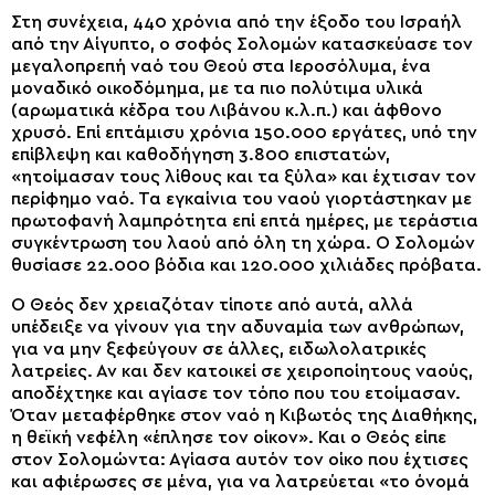
Στη συνέχεια, 440 χρόνια από την έξοδο του Ισραήλ
από την Αίγυπτο, ο σοφός Σολομών κατασκεύασε τον
μεγαλοπρεπή ναό του Θεού στα Ιεροσόλυμα, ένα
μοναδικό οικοδόμημα, με τα πιο πολύτιμα υλικά
(αρωματικά κέδρα του Λιβάνου κ.λ.π.) και άφθονο
χρυσό. Επί επτάμισυ χρόνια 150.000 εργάτες, υπό την
επίβλεψη και καθοδήγηση 3.800 επιστατών,
«ητοίμασαν τους λίθους και τα ξύλα» και έχτισαν τον
περίφημο ναό. Τα εγκαίνια του ναού γιορτάστηκαν με
πρωτοφανή λαμπρότητα επί επτά ημέρες, με τεράστια
συγκέντρωση του λαού από όλη τη χώρα. Ο Σολομών
θυσίασε 22.000 βόδια και 120.000 χιλιάδες πρόβατα.
Ο Θεός δεν χρειαζόταν τίποτε από αυτά, αλλά
υπέδειξε να γίνουν για την αδυναμία των ανθρώπων,
για να μην ξεφεύγουν σε άλλες, ειδωλολατρικές
λατρείες. Αν και δεν κατοικεί σε χειροποίητους ναούς,
αποδέχτηκε και αγίασε τον τόπο που του ετοίμασαν.
Όταν μεταφέρθηκε στον ναό η Κιβωτός της Διαθήκης,
η θεϊκή νεφέλη «έπλησε τον οίκον». Και ο Θεός είπε
στον Σολομώντα: Αγίασα αυτόν τον οίκο που έχτισες
και αφιέρωσες σε μένα, για να λατρεύεται «το όνομά