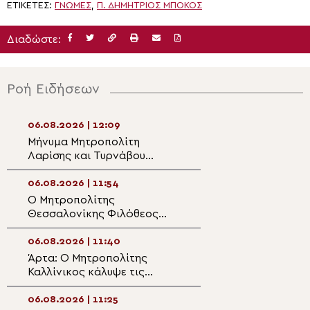
ΕΤΙΚΈΤΕΣ:
ΓΝΏΜΕΣ
,
Π. ΔΗΜΉΤΡΙΟΣ ΜΠΌΚΟΣ
Διαδώστε:
Ροή Ειδήσεων
06.08.2026 | 12:09
06.08.2026 | 10:4
Μήνυμα Μητροπολίτη
Το θαύμα της Αγ
Λαρίσης και Τυρνάβου
στο Όρος Θαβώρ
Ιερωνύμου για τη
Μεταμόρφωση του Σωτήρος
06.08.2026 | 11:54
06.08.2026 | 10:3
Ο Μητροπολίτης
Yποδοχή της θα
Θεσσαλονίκης Φιλόθεος
Εικόνος της Παν
στην Κατασκήνωση
Ροβέλιστας στην
«ΘΕΟΣΚΕΠΑΣΤΗ»
πανηγυρίζουσα 
06.08.2026 | 11:40
06.08.2026 | 10:1
Συκεών Άρτης
Άρτα: Ο Μητροπολίτης
Φόρος τιμής στ
Καλλίνικος κάλυψε τις
βομβαρδισμού τ
αυξημένες λειτουργικές
Νοσοκομείου Α
ανάγκες ανήμερα της
κατά την τουρκι
06.08.2026 | 11:25
06.08.2026 | 10: