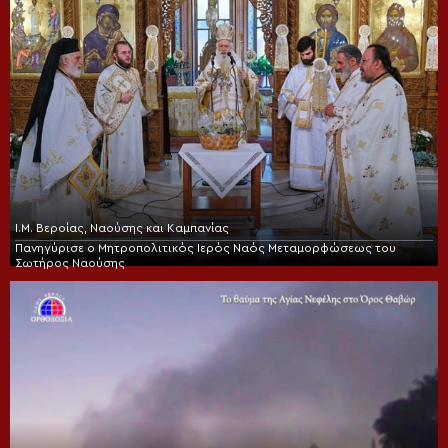
Ι.Μ. Βεροίας, Ναούσης και Καμπανίας
Πανηγύρισε ο Μητροπολιτικός Ιερός Ναός Μεταμορφώσεως του
Σωτήρος Ναούσης