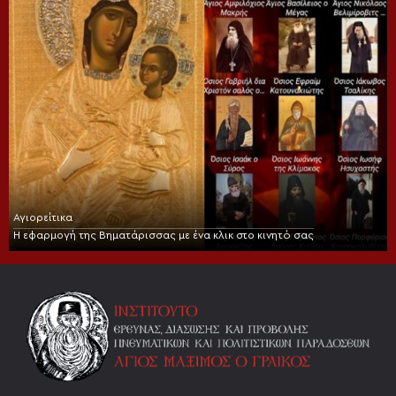
Αγιορείτικα
Η εφαρμογή της Βηματάρισσας με ένα κλικ στο κινητό σας