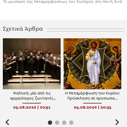
To μωσαϊκό της Μεταμορφώσεως του Σωτήρος στη Μονή Σινά
Σχετικά Άρθρα
Ψαλτική: μία από τις
Η Μεταμόρφωση του Κυρίου:
αρχαιότερες ζωντανές
Πρόσκληση σε προσωπική
επιτελεστικές τέχνες
ανακαίνιση
05.08.2026 | 20:51
05.08.2026 | 20:35
(performance) της Ευρώπης