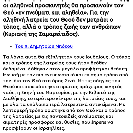
οι αληθινοί προσκυνητές θα προσκυνούν τον
Θεό «εν πνεύματι και αληθεία». Για την
αληθινή λατρεία του Θεού δεν μετράει ο
τόπος, αλλά ο τρόπος ζωής των ανθρώπων
(Κυριακή της Σαμαρείτιδος).
Του π. Δημητρίου Μπόκου
Τα λόγια αυτά θα εξέπλητταν τους Ιουδαίους. Ο τόπος
και ο τρόπος της λατρείας τους ήταν θεόθεν
δεδομένα. Δόθηκαν στον μεγάλο προφήτη και θεόπτη
Μωυσή με τον πιο εντυπωσιακό και επίσημο τρόπο από
τον ίδιο τον Θεό στο όρος Σινά. Με τις οδηγίες του
Θεού κατασκευάστηκε ο πρώτος πρόχειρος κινητός
ναός, η Σκηνή του Μαρτυρίου, με την Κιβωτό της
Διαθήκης, το ιερότερο κέντρο της λατρείας τους, και
με όλα τα υπόλοιπα ιερά λατρευτικά αντικείμενα. Με
λεπτομερή τρόπο ορίστηκε από τον Θεό και ο τρόπος
της λατρείας με τις παντοειδείς αναίμακτες και
αιματηρές προσφορές και θυσίες, που έπρεπε να
προσφέρουν οι Ισραηλίτες.