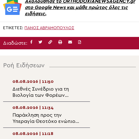
Ακολούθησε το ORTHODOXIANEWSAGENCY.gr
στο Google News και μάθε πρώτος όλες τις
ειδήσεις.
ΕΤΙΚΈΤΕΣ:
ΠΆΝΟΣ ΑΒΡΑΜΌΠΟΥΛΟΣ
Διαδώστε:
Ροή Ειδήσεων
08.08.2026 | 11:50
08.08.2026 | 10:1
Διεθνές Συνέδριο για τη
Ο εορτασμός τη
Βιολογία των Φορέων
Μεταμορφώσεως
Μεταδοτικών Ασθενειών
Σωτήρος στην Ι
στην Ορθόδοξο Ακαδημία
Οσίου Δαυΐδ
08.08.2026 | 11:34
08.08.2026 | 10:
Κρήτης
Παράκληση προς την
Οικουμενικός Π
Υπεραγία Θεοτόκο ενώπιον
“Η ιστορία δεν κ
του Ιερού Εικονίσματος της
την ισχύ των αρ
Παναγίας της Ζωοδόχου
από την σταθερό
08.08.2026 | 11:18
08.08.2026 | 10:0