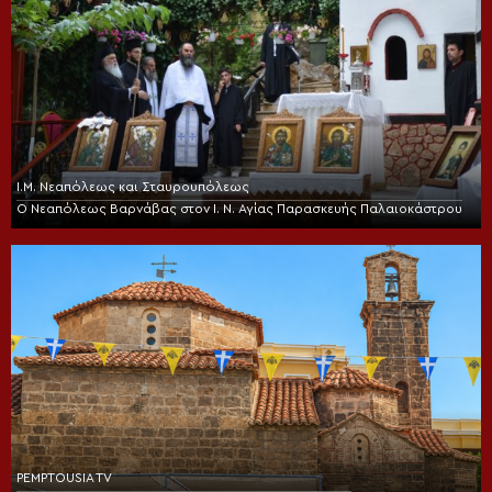
Ι.Μ. Νεαπόλεως και Σταυρουπόλεως
Ο Νεαπόλεως Βαρνάβας στον Ι. Ν. Αγίας Παρασκευής Παλαιοκάστρου
PEMPTOUSIA TV