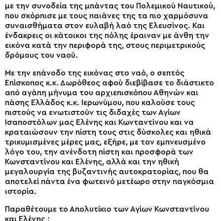
με την συνοδεία της μπάντας του Πολεμικού Ναυτικού,
που σκόρπισε με τους παιάνες της τα πιο χαρμόσυνα
συναισθήματα στον ευλαβή λαό της Ελευσίνος. Και
ένδακρεις οι κάτοικοι της πόλης έραιναν με άνθη την
εικόνα κατά την περιφορά της, στους περιμετρικούς
δρόμους του ναού.
Με την επάνοδο της εικόνας στο ναό, ο σεπτός
Επίσκοπος κ.κ. Δωρόθεος αφού διεβίβασε το διάστικτο
από αγάπη μήνυμα του αρχιεπισκόπου Αθηνών και
πάσης Ελλάδος κ.κ. Ιερωνύμου, που καλούσε τους
πιστούς να ενωτιστούν τις διδαχές των Αγίων
Ισαποστόλων μας Ελένης και Κωνταντίνου και να
κραταιώσουν την πίστη τους στις δύσκολες και ηθικά
τρικυμισμένες μέρες μας, εξήρε, με τον εμπνευσμένο
λόγο του, την ανένδοτη πίστη και προσφορά των
Κωνσταντίνου και Ελένης, αλλά και την ηθική
μεγαλουργία της βυζαντινής αυτοκρατορίας, που θα
αποτελεί πάντα ένα φωτεινό μετέωρο στην παγκόσμια
ιστορία.
Παραθέτουμε το Απολυτίκιο των Αγίων Κωνσταντίνου
και Ελένης :