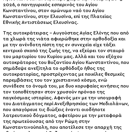
2026, ο πανηγυρικός εσπερινός του Αγίου
Κωνσταντίνου, στον ομώνυμο ναό του Αγίου
Κωνσταντίνου, στην Ελευσίνα, επί της Πλατείας
Εθνικής Αντιστάσεως Ελευσίνας.
Της αυτοκράτειρας – Αυγούστας Αγίας Ελένης που από
τα χλωρά της νιάτα αφιερώθηκε στην ορθοδοξία και
με την ανένδοτη πίστη της εν συνεχεία είχε τάξει
κεντρικό σκοπό της ζωής της, να εξεύρει τον σταυρό
του μαρτυρίου του Κυρίου μας. Αλλά και του εξόχου
αυτοκράτορος του Βυζαντίου Αγίου Κωνσταντίνου, που
σημάδεψε ανεξίτηλα το ορθόδοξο ήθος της
αυτοκρατορίας, προστρέχοντας με ποικίλες θεσμικές
παρεμβάσεις του τον χριστιανικό κόσμο, ενώ
συνέδεσε το όνομά του, με δυο κορυφαίες κινήσεις που
τον τοποθέτησαν στον χρυσούν πρόναο της
παγκόσμιας ιστορίας. Αφενός μεν με την υπογραφή
του Διατάγματος περί Ανεξιθρησκίας των Μεδιολάνων,
που απαγόρευε τις διώξεις έναντι οιοδήποτε
λατρευτικού δόγματος, αφετέρου με την μεταφορά
της πρωτεύουσας από την Ρώμη στην
Κωνσταντινούπολη, που αποτέλεσε την απαρχή της