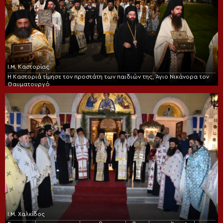
Ι.Μ. Καστορίας
Η Καστοριά τίμησε τον προστάτη των παιδιών της, Άγιο Νικάνορα τον
Θαυματουργό
Ι.Μ. Χαλκίδος