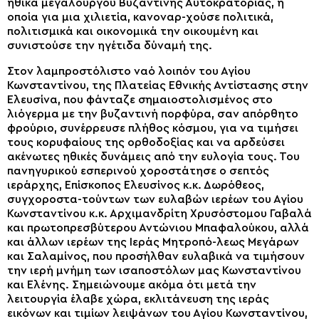
ηθικά μεγαλουργού Βυζαντινής Αυτοκρατορίας, η
οποία για μια χιλιετία, κανοναρ-χούσε πολιτικά,
πολιτισμικά και οικονομικά την οικουμένη και
συνιστούσε την ηγέτιδα δύναμή της.
Στον λαμπροστόλιστο ναό λοιπόν του Αγίου
Κωνσταντίνου, της Πλατείας Εθνικής Αντίστασης στην
Ελευσίνα, που φάνταζε σημαιοστολισμένος στο
λιόγερμα με την βυζαντινή πορφύρα, σαν απόρθητο
φρούριο, συνέρρευσε πλήθος κόσμου, για να τιμήσει
τους κορυφαίους της ορθοδοξίας και να αρδεύσει
ακένωτες ηθικές δυνάμεις από την ευλογία τους. Του
πανηγυρικού εσπερινού χοροστάτησε ο σεπτός
ιεράρχης, Επίσκοπος Ελευσίνος κ.κ. Δωρόθεος,
συγχοροστα-τούντων των ευλαβών ιερέων του Αγίου
Κωνσταντίνου κ.κ. Αρχιμανδρίτη Χρυσόστομου Γαβαλά
και πρωτοπρεσβύτερου Αντώνιου Μπαφαλούκου, αλλά
και άλλων ιερέων της Ιεράς Μητροπό-λεως Μεγάρων
και Σαλαμίνος, που προσήλθαν ευλαβικά να τιμήσουν
την ιερή μνήμη των ισαποστόλων μας Κωνσταντίνου
και Ελένης. Σημειώνουμε ακόμα ότι μετά την
λειτουργία έλαβε χώρα, εκλιτάνευση της ιεράς
εικόνων και τιμίων λειψάνων του Αγίου Κωνσταντίνου,