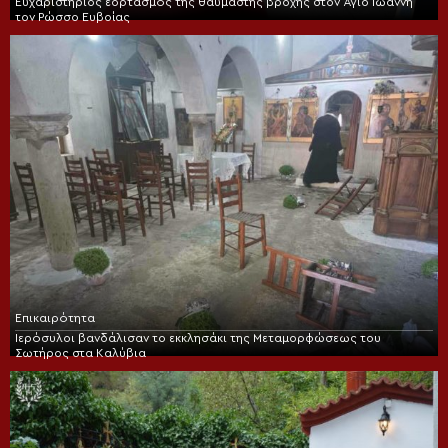
Ευχαριστήριος εορτασμός της θαυμαστής βροχής στον Άγιο Ιωάννη
τον Ρώσσο Ευβοίας
Επικαιρότητα
Ιερόσυλοι βανδάλισαν το εκκλησάκι της Μεταμορφώσεως του
Σωτήρος στα Καλύβια