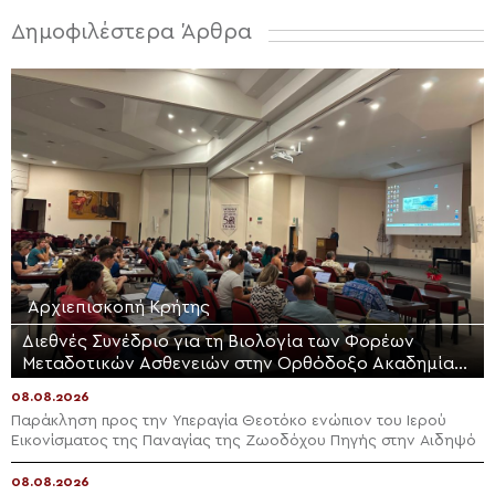
Δημοφιλέστερα Άρθρα
Αρχιεπισκοπή Κρήτης
Διεθνές Συνέδριο για τη Βιολογία των Φορέων
Μεταδοτικών Ασθενειών στην Ορθόδοξο Ακαδημία
Κρήτης
08.08.2026
Παράκληση προς την Υπεραγία Θεοτόκο ενώπιον του Ιερού
Εικονίσματος της Παναγίας της Ζωοδόχου Πηγής στην Αιδηψό
08.08.2026