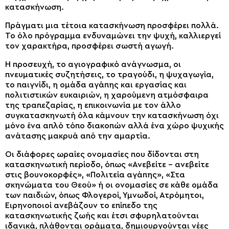
κατασκήνωση.
Πράγματι μια τέτοια κατασκήνωση προσφέρει πολλά.
Το όλο πρόγραμμα ενδυναμώνει την ψυχή, καλλιεργεί
τον χαρακτήρα, προσφέρει σωστή αγωγή.
Η προσευχή, το αγιογραφικό ανάγνωσμα, οι
πνευματικές συζητήσεις, το τραγούδι, η ψυχαγωγία,
το παιγνίδι, η ομάδα αγάπης και εργασίας και
πολιτιστικών ευκαιριών, η χαρούμενη ατμόσφαιρα
της τραπεζαρίας, η επικοινωνία με τον άλλο
συγκατασκηνωτή όλα κάμνουν την κατασκήνωση όχι
μόνο ένα απλό τόπο διακοπών αλλά ένα χώρο ψυχικής
ανάτασης μακρυά από την αμαρτία.
Οι διάφορες ωραίες ονομασίες που δίδονται στη
κατασκηνωτική περίοδο, όπως «Ανεβείτε – ανεβείτε
στις βουνοκορφές», «Πολιτεία αγάπης», «Στα
σκηνώματα του Θεού» ή οι ονομασίες σε κάθε ομάδα
των παιδιών, όπως Φλογεροί, Υμνωδοί, Ατρόμητοι,
Ειρηνοποιοί ανεβάζουν το επίπεδο της
κατασκηνωτικής ζωής και έτσι σφυρηλατούνται
ιδανικά, πλάθονται οράματα, δημιουργούνται νέες