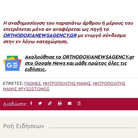
H αναδημοσίευση του παραπάνω άρθρου ή μέρους του
επιτρέπεται μόνο αν αναφέρεται ως πηγή το
ORTHODOXIANEWSAGENCY.GR
με ενεργό σύνδεσμο
στην εν λόγω καταχώρηση.
Ακολούθησε το ORTHODOXIANEWSAGENCY.gr
στο Google News και μάθε πρώτος όλες τις
ειδήσεις.
ΕΤΙΚΈΤΕΣ:
ΓΝΏΜΕΣ
,
ΜΗΤΡΟΠΟΛΊΤΗΣ ΜΆΝΗΣ
,
ΜΗΤΡΟΠΟΛΊΤΗΣ
ΜΆΝΗΣ ΧΡΥΣΌΣΤΟΜΟΣ
Διαδώστε:
Ροή Ειδήσεων