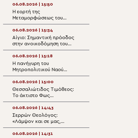
06.08.2026 | 15:50
06.08.2026 | 14:2
Η εορτή της
Η Εορτή της
Μεταμορφώσεως του
Μεταμορφώσεως
Σωτήρος Χριστού στην Ι. Μ.
Ιστορικά Προσκυ
Αιτωλοακαρνανίας
Μεσσηνίας
06.08.2026 | 15:34
06.08.2026 | 14:0
Αίγιο: Σημαντική πρόοδος
Η εορτή της
στην ανοικοδόμηση του
Μεταμορφώσεως
Ιερού Ναού Αγίου Μελετίου
Σωτήρος στη Σα
06.08.2026 | 15:18
06.08.2026 | 13:4
Η πανήγυρη του
Θεσσαλονίκη: Π
Μητροπολιτικού Ναού
ωραρίου λειτουρ
Αργυροκάστρου
Λευκού Πύργου έ
21:00 καθημεριν
06.08.2026 | 15:00
06.08.2026 | 13:3
Θεσσαλιώτιδος Τιμόθεος:
Με λαμπρότητα 
Το άκτιστο Φως
της Μεταμορφώ
μεταμορφώνει τον άνθρωπο
Σωτήρος στην Κ
(ΦΩΤΟ)
06.08.2026 | 14:43
06.08.2026 | 13:1
Σερρών Θεολόγος:
Πανηγύρισε ο
«Λάμψον και σε μας,
Μητροπολιτικός
Δέσποτα Χριστέ, το Φως Σου
Σωτήρος στη Λά
το αιώνιον!»
06.08.2026 | 14:31
06.08.2026 | 13:0