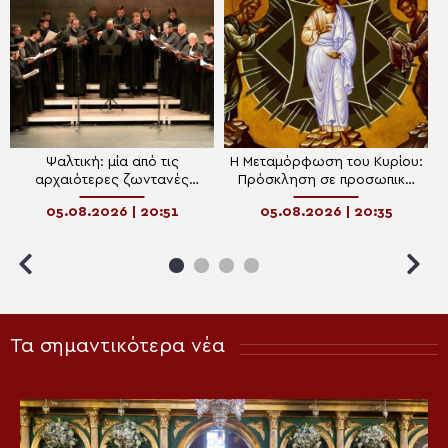
Ψαλτική: μία από τις
Η Μεταμόρφωση του Κυρίου:
αρχαιότερες ζωντανές
Πρόσκληση σε προσωπική
επιτελεστικές τέχνες
ανακαίνιση
05.08.2026 | 20:51
05.08.2026 | 20:35
(performance) της Ευρώπης
Τα σημαντικότερα νέα