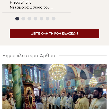
Η εορτή της
Πυρκαγιά στο Π
Μεταμορφώσεως του
Γερμενό: Αυτοψί
Σωτήρος και χειροτονία
αρχαίο φρούριο,
Πρεσβυτέρου στην
βυζαντινά και σ
Μητρόπολη Μαντινείας και
μεταβυζαντινά μ
Κυνουρίας
Αιγοσθένων
ΔΕΙΤΕ ΟΛΗ ΤΗ ΡΟΗ ΕΙΔΗΣΕΩΝ
Δημοφιλέστερα Άρθρα