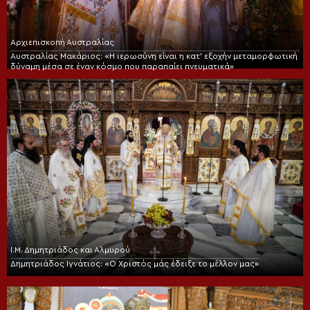
Αρχιεπισκοπή Αυστραλίας
Αυστραλίας Μακάριος: «Η ιερωσύνη είναι η κατ’ εξοχήν μεταμορφωτική
δύναμη μέσα σε έναν κόσμο που παραπαίει πνευματικά»
Ι.Μ. Δημητριάδος και Αλμυρού
Δημητριάδος Ιγνάτιος: «Ο Χριστός μάς έδειξε το μέλλον μας»