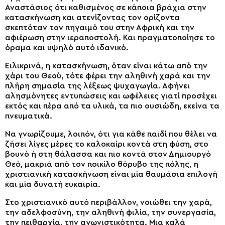
Αναστάσιος ότι καθισμένος σε κάποια βράχια στην
κατασκήνωση και ατενίζοντας τον ορίζοντα
σκεπτόταν τον πηγαιμό του στην Αφρική και την
αφιέρωση στην ιεραποστολή. Και πραγματοποίησε το
όραμα και υψηλό αυτό ιδανικό.
Ειλικρινά, η κατασκήνωση, όταν είναι κάτω από την
χάρι του Θεού, τότε φέρει την αληθινή χαρά και την
πλήρη σημασία της λέξεως ψυχαγωγία. Αφήνει
αλησμόνητες εντυπώσεις και ωφέλειες γιατί προσέχει
εκτός και πέρα από τα υλικά, τα πιο ουσιώδη, εκείνα τα
πνευματικά.
Να γνωρίζουμε, λοιπόν, ότι για κάθε παιδί που θέλει να
ζήσει λίγες μέρες το καλοκαίρι κοντά στη φύση, στο
βουνό ή στη θάλασσα και πιο κοντά στον Δημιουργό
Θεό, μακριά από τον ποικίλο θόρυβο της πόλης, η
χριστιανική κατασκήνωση είναι μία θαυμάσια επιλογή
και μία δυνατή ευκαιρία.
Στο χριστιανικό αυτό περιβάλλον, νοιώθει την χαρά,
την αδελφοσύνη, την αληθινή φιλία, την συνεργασία,
την πειθαρχία, την αγωνιστικότητα. Μια καλά