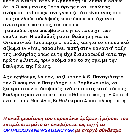
Κατά συνέπεια, όταν η Ορθόδοξη Εκκλησία διδάσκει
ότι ο Οικουμενικός Πατριάρχης είναι «πρώτος
ανάμεσα σε ίσους», αναγνωρίζει ότι είναι ένας από
τους πολλούς αδελφούς επισκόπους και όχι ένας
ανώτερος επίσκοπος, του οποίου
η
αρμοδιότητα
υπερβαίνει
την αντίστοιχη των
υπολοίπων
. Η ορθόδοξη αυτή θεώρηση για το
Οικουμενικό Πατριαρχείο, καθώς και για το επισκοπικό
αξίωμα εν γένει, παραμένει πιστή στην
Κ
ανονική τάξη
της Εκκλησίας
όπως αυτή είχε διαμορφωθεί
κατά την
πρώτη χιλιετία, πριν
ακόμα
από το σχίσμα με την
Εκκλησία της Ρώμης.
Ας
ευχηθούμε, λοιπόν
, μαζί με την Α.Θ. Παναγιότητα
τον Οικουμενικό Πατριάρχη κ.κ. Βαρθολομαίο, να
ξεπεραστούν οι διαφορές ανάμεσα στις κατά τόπους
Εκκλησίες και να αποκατασταθεί οριστικά,
η
εν Χριστώ
ενότητα
σε
Μία, Αγία, Καθολική και Αποστολική Πίστη
.
H αναδημοσίευση του παραπάνω άρθρου ή μέρους του
επιτρέπεται μόνο αν αναφέρεται ως πηγή το
ORTHODOXIANEWSAGENCY.GR
με ενεργό σύνδεσμο