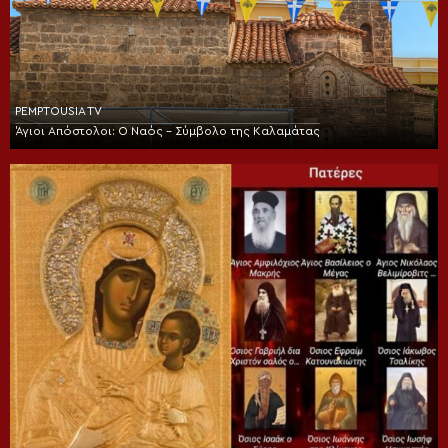
PEMPTOUSIA TV
Άγιοι Απόστολοι: Ο Ναός – Σύμβολο της Καλαμάτας