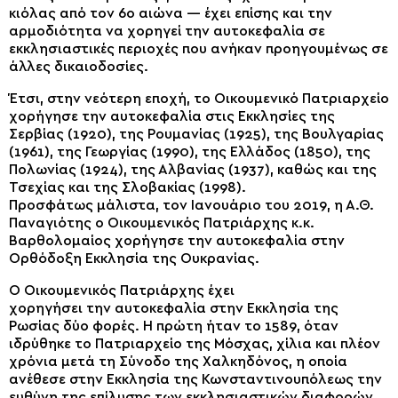
κιόλας
από τον 6ο αιώνα — έχει επίσης
και
την
αρμοδιότητα να χορηγεί
την
αυτοκεφαλία σε
εκκλησιαστικές περιοχές που ανήκαν προηγουμένως σε
άλλες δικαιοδοσίες.
Έτσι, στην
νεότερη εποχή, το Οικουμενικό Πατριαρχείο
χορήγησε
την
αυτοκεφαλία στις Εκκλησίες της
Σερβίας (1920), της Ρουμανίας (1925), της Βουλγαρίας
(1961), της Γεωργίας (1990), της Ελλάδος (1850), της
Πολωνίας (1924), της Αλβανίας (1937), καθώς και της
Τσεχίας
και της
Σλοβακίας (1998).
Προσφάτως
μάλιστα
, τον Ιανουάριο του 2019, η Α.Θ.
Παναγιότης ο Οικουμενικός Πατριάρχης κ.κ.
Βαρθολομαίος χορήγησε
την
αυτοκεφαλία στην
Ορθόδοξη Εκκλησία της Ουκρανίας.
Ο Οικουμενικός Πατριάρχης έχει
χορηγήσει
την
αυτοκεφαλία στην Εκκλησία της
Ρωσίας δύο φορές. Η πρώτη ήταν το 1589, όταν
ιδρύθηκε το Πατριαρχείο
της
Μόσχας, χίλια και πλέον
χρόνια μετά τη Σύνοδο της Χαλκηδόνος, η οποία
ανέθεσε στην Εκκλησία
της
Κωνσταντινουπόλεως την
ευθύνη
της επίλυσης των
εκκλησιαστικών διαφορών.