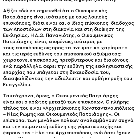
Αξίζει εδώ να σημειωθεί ότι ο
Οικουμενικός
Πατριάρχης είναι ισότιμος με τους λοιπούς
επισκόπους, διότι είναι και ο ίδιος επίσκοπος, διάδοχος
των Αποστόλων στη διακονία και στη διοίκηση της
Εκκλησίας. Η Α.Θ. Παναγιότης, ο Οικουμενικός
Πατριάρχης, είναι, επομένως, ισότιμος
με
τους
επισκόπους ως προς τα πνευματικά χαρίσματα
και τις ιερές ευθύνες του επισκοπικού αξιώματος:
χειροτονεί επισκόπους, πρεσβυτέρους και διακόνους,
ενώ παράλληλα φέρει την ευθύνη της εκκλησιαστικής
επαρχίας που υπάγεται στη δικαιοδοσία του,
διασφαλίζοντας την αδιάλειπτη και ορθή κήρυξη του
Ευαγγελίου.
Ταυτόχρονα,
όμως,
ο Οικουμενικός Πατριάρχης
είναι
και
ο πρώτος μεταξύ των επισκόπων. Ο πλήρης
τίτλος του είναι «Αρχιεπίσκοπος Κωνσταντινουπόλεως
– Νέας Ρώμης και Οικουμενικός Πατριάρχης». Οι
επίσκοποι
των
μεγάλων πόλεων αναλαμβάνουν συχνά
και την ποιμαντική ευθύνη
της γύρω περιοχής
και
φέρουν τον τίτλο του Αρχιεπισκόπου, ενώ όσοι έχουν