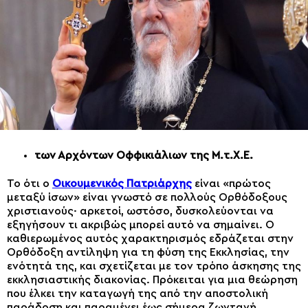
των Αρχόντων Οφφικιάλιων της Μ.τ.Χ.Ε.
Το ότι ο
Οικουμενικός Πατριάρχης
είναι «πρώτος
μεταξύ ίσων» είναι γνωστό σε πολλούς Ορθόδοξους
χριστιανούς· αρκετοί, ωστόσο, δυσκολεύονται να
εξηγήσουν τι ακριβώς μπορεί αυτό να σημαίνει. Ο
καθιερωμένος αυτός χαρακτηρισμός εδράζεται στην
Ο
ρθόδοξη αντίληψη για τη φύση της Εκκλησίας, την
ενότητά της, και σχετίζεται με τον τρόπο άσκησης της
εκκλησιαστικής διακονίας. Πρόκειται για μια θεώρηση
που
έλκει την καταγωγή της
από την αποστολική
παράδοση και παραμένει έως σήμερα ζωντανή.