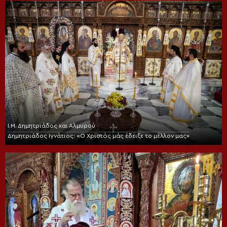
Ι.Μ. Δημητριάδος και Αλμυρού
Δημητριάδος Ιγνάτιος: «Ο Χριστός μάς έδειξε το μέλλον μας»