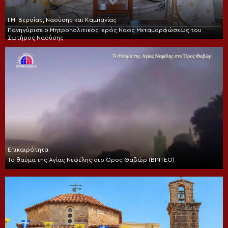
Ι.Μ. Βεροίας, Ναούσης και Καμπανίας
Πανηγύρισε ο Μητροπολιτικός Ιερός Ναός Μεταμορφώσεως του
Σωτήρος Ναούσης
Επικαιρότητα
Το θαύμα της Αγίας Νεφέλης στο Όρος Θαβώρ (ΒΙΝΤΕΟ)