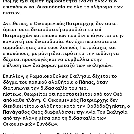
Ρώμης
έχει άμεση αρμοδιότητα έναντι όλων των
επισκόπων και δικαιοδοσία σε όλο το πλήρωμα των
πιστών.
Αντιθέτως, ο Οικουμενικός Πατριάρχης δεν ασκεί
άμεση ούτε δικαιοδοτική αρμοδιότητα επί
Πατριαρχών και επισκόπων που δεν υπάγονται στην
κανονική του δικαιοδοσία. Δεν έχει περισσότερες
αρμοδιότητες από τους λοιπούς Πατριάρχες και
επισκόπους, με μόνη ιδιαιτερότητα την ευθύνη να
δέχεται προσφυγές και να συμβάλλει στην
επίλυση
των
διαφορών μεταξύ των Εκκλησιών.
Επιπλέον, η Ρωμαιοκαθολική Εκκλησία δέχεται το
δόγμα του παπικού αλαθήτου: ο Πάπας, όταν
διατυπώνει
την
διδασκαλία
του
περί
πίστεως
,
θεωρείται ότι προστατεύεται από τον Θεό
από κάθε πλάνη. Ο Οικουμενικός Πατριάρχης δεν
διεκδικεί τέτοιο αλάθητο
:
κατά την
Ο
ρθόδοξη πίστη, ο
Πανάγαθος Θεός διαφυλάσσει την Αγία Του Εκκλησία
από την πλάνη μέσα από τη διδασκαλία των
Οικουμενικών Συνόδων.