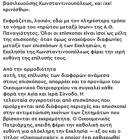
βασιλευούσης Κωνσταντινουπόλεως, καὶ ἐκεῖ
κρινέσθω».
Εκφράζεται, λοιπόν, εδώ
με τον πληρέστερο τρόπο
το
νόημα
του «πρώτου μεταξύ ίσων»
της Α.Θ.
Παναγιότητος
. Όλοι οι επίσκοποι είναι ίσοι ως μέλη
της επισκοπής· όταν όμως ανακύ
ψ
ουν διαφωνίες
μεταξύ
των
επισκόπων ή
των
Εκκλησιών, η
Εκκλησία
της
Κωνσταντινουπόλεως φέρει την ιερή
ευθύνη της επίλυσής τους.
Από την αρμοδιότητα
αυτή,
της
επίλυση
ς
των
διαφορών
ανάμεσα
στους
επισκόπ
ους
, απορρέει και το προνόμιο του
Οικουμενικού Πατριαρχείου να συγκαλεί
κάθε
φορά
την Αγία και Ιερά Σύνοδο
. Η
τελευταία
συγκροτείται από επισκόπους
που
προέρχονται
από διάφορες περιοχές και αποσκοπεί
στην αντιμετώπιση
εκείνων των
ζητημάτων που
βρίσκονται σε εκκρεμότητα. Ο Οικουμενικός
Πατριάρχης, επειδή φέρει την καθολική αυτή
ευθύνη
για
ολόκληρη την Εκκλησία — εξ ου και ο
τίτλος «Οικουμενικός»,
ο οποίος
έχει καθιερωθεί