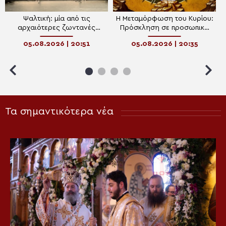
Ψαλτική: μία από τις
Η Μεταμόρφωση του Κυρίου:
αρχαιότερες ζωντανές
Πρόσκληση σε προσωπική
επιτελεστικές τέχνες
ανακαίνιση
05.08.2026 | 20:51
05.08.2026 | 20:35
(performance) της Ευρώπης
Τα σημαντικότερα νέα