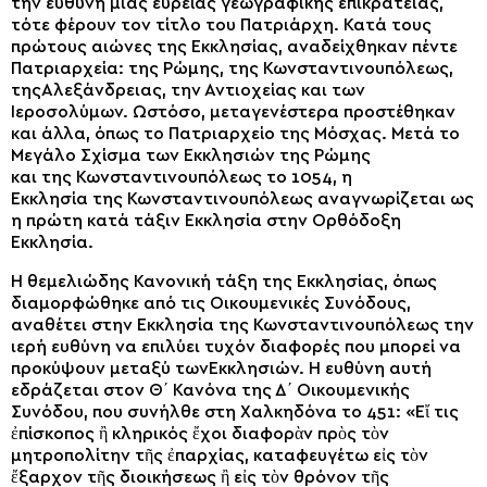
την ευθύνη
μιας ευρείας
γεωγραφικ
ής
επικράτειας,
τότε
φέρουν τον τίτλο του Πατριάρχη. Κατά τους
πρώτους αιώνες της Εκκλησίας
,
αναδείχθηκαν πέντε
Πατριαρχεία
:
της
Ρώμη
ς
, τη
ς
Κωνσταντινουπόλεως
,
τη
ς
Αλεξάνδρεια
ς
, την
Αντιοχείας
και
των
Ιεροσολύμων. Ωστόσο, μ
εταγενέστερα προστέθηκαν
και άλλα, όπως το Πατριαρχείο
της
Μόσχας. Μετά το
Μεγάλο Σχίσμα των Εκκλησιών
της
Ρώμης
και
της
Κωνσταντινουπόλεως το 1054, η
Εκκλησία
της
Κωνσταντινουπόλεως αναγνωρίζεται ως
η πρώτη κατά τάξιν Εκκλησία στην Ορθόδοξη
Εκκλησία.
Η θεμελιώδης
Κ
ανονική τάξη της Εκκλησίας, όπως
διαμορφώθηκε από τις Οικουμενικές Συνόδους,
αναθέτει στην Εκκλησία
της
Κωνσταντινουπόλεως την
ιερή ευθύνη να επιλύει
τυχόν
διαφορές
που μπορεί να
προκύψουν
μεταξύ
των
Εκκλησιών. Η ευθύνη αυτή
εδράζεται στον Θ΄ Κανόνα της Δ΄ Οικουμενικής
Συνόδου, που συνήλθε στη Χαλκηδόνα το 451: «Εἴ τις
ἐπίσκοπος ἢ κληρικός ἔχοι διαφορὰν πρὸς τὸν
μητροπολίτην τῆς ἐπαρχίας, καταφευγέτω εἰς τὸν
ἔξαρχον τῆς διοικήσεως ἢ εἰς τὸν θρόνον τῆς