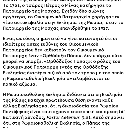
Το 1721
,
ο τσάρος Πέτρος ο Μέγας κατήργησε το
Πατριαρχείο
της
Μόσχας. Σχεδόν δύο αιώνες
αργότερα, το Οικουμενικό Πατριαρχείο χορήγησε εκ
νέου αυτοκεφαλία στην Εκκλησία της Ρωσίας, όταν το
Πατριαρχείο
της
Μόσχας επανιδρύθηκε το 1917.
Είναι, ωστόσο, σημαντικό να
γίνει κατανοητό
ότι οι
ιδιαίτερες αυτές ευθύνες του Οικουμενικού
Πατριαρχείου δεν καθιστούν τον Οικουμενικό
Πατριάρχη έναν «Ορθόδοξο Πάπα». Δεν υπάρχει ούτε
μπορεί να υπάρξει «Ορθόδοξος Πάπας»
:
ο ρόλος του
Οικουμενικού Πατριάρχη εντός της Ορθόδοξης
Εκκλησίας διαφέρει ριζικά από τον τρόπο με τον οποίο
η Ρωμαιοκαθολική Εκκλησία αντιλαμβάνεται το
παπικό αξίωμα.
Η Ρωμαιοκαθολική Εκκλησία διδάσκει ότι «η Εκκλησία
της Ρώμης κατέχει πρωτεύουσα θέση έναντι κάθε
άλλης Εκκλησίας και ότι η δικαιοδοσία του Ρωμαίου
Ποντίφηκος είναι ταυτόχρονα επισκοπική και άμεση (Α΄
Βατικανή Σύνοδος,
Pastor Aeternus
, 3.2). Αυτό σημαίνει
ότι, στη Ρωμαιοκαθολική Εκκλησία, ο Πάπας της