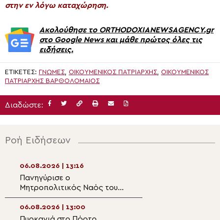
στην εν λόγω καταχώρηση.
Ακολούθησε το ORTHODOXIANEWSAGENCY.gr
στο Google News και μάθε πρώτος όλες τις
ειδήσεις.
ΕΤΙΚΈΤΕΣ:
ΓΝΏΜΕΣ
,
ΟΙΚΟΥΜΕΝΙΚΟΣ ΠΑΤΡΙΑΡΧΗΣ
,
ΟΙΚΟΥΜΕΝΙΚΌΣ
ΠΑΤΡΙΆΡΧΗΣ ΒΑΡΘΟΛΟΜΑΊΟΣ
Διαδώστε:
Ροή Ειδήσεων
06.08.2026 | 13:16
06.08.2026 | 11:5
Πανηγύρισε ο
Ο Μητροπολίτης
Μητροπολιτικός Ναός του
Θεσσαλονίκης Φ
Σωτήρος στη Λάρνακα
στην Κατασκήνω
«ΘΕΟΣΚΕΠΑΣΤΗ
06.08.2026 | 13:00
06.08.2026 | 11:4
Πυρκαγιά στο Πόρτο
Άρτα: Ο Μητροπ