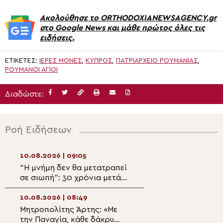
Ακολούθησε το ORTHODOXIANEWSAGENCY.gr
στο Google News και μάθε πρώτος όλες τις
ειδήσεις.
ΕΤΙΚΈΤΕΣ:
ΙΕΡΈΣ ΜΟΝΈΣ
,
ΚΥΠΡΟΣ
,
ΠΑΤΡΙΑΡΧΕΊΟ ΡΟΥΜΑΝΊΑΣ
,
ΡΟΥΜΆΝΟΙ ΆΓΙΟΙ
Διαδώστε:
Ροή Ειδήσεων
10.08.2026 | 09:05
10.08.2026 | 07:3
“Η μνήμη δεν θα μετατραπεί
Ευλογία των καρ
σε σιωπή”: 30 χρόνια μετά
στην μοναδική Ρ
τις δολοφονίες Ισαάκ και
Κρήτης
Σολωμού
10.08.2026 | 08:49
10.08.2026 | 07:1
Μητροπολίτης Άρτης: «Με
Οικουμενικός Π
την Παναγία, κάθε δάκρυ
“Μοναδική θέση 