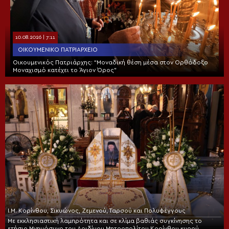
10.08.2026 | 7:11
ΟΙΚΟΥΜΕΝΙΚΌ ΠΑΤΡΙΑΡΧΕΊΟ
Οικουμενικός Πατριάρχης: “Μοναδική θέση μέσα στον Ορθόδοξο
Μοναχισμό κατέχει το Άγιον Όρος”
Ι.Μ. Κορίνθου, Σικυώνος, Ζεμενού, Ταρσού και Πολυφέγγους
Με εκκλησιαστική λαμπρότητα και σε κλίμα βαθιάς συγκίνησης το
ετήσιο Μνημόσυνο του Αοιδίμου Μητροπολίτου Κορίνθου κυρού