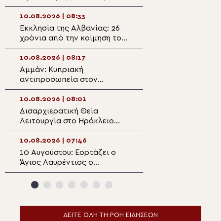
γίνεται προσευχή»
Ορθόδοξο Μονα
κατέχει το Άγιο
10.08.2026 | 08:33
09.08.2026 | 22:
Εκκλησία της Αλβανίας: 26
Λαϊκή ευσέβεια,
χρόνια από την κοίμηση του
ιδιωτικοποίηση 
εμβληματικού Επισκόπου
θρησκείας και π
Απολλωνίας Κοσμά
μεταμόρφωση τη
10.08.2026 | 08:17
09.08.2026 | 21:3
θρησκευτικότητ
Αμμάν: Κυπριακή
Έναρξη εγγραφώ
αντιπροσωπεία στον
μαθητές Λυκείου
Αρχιεπίσκοπο
Κοινωνικό Φροντ
Κυριακουπόλεως
Μητρόπολης Μαρ
10.08.2026 | 08:01
09.08.2026 | 21:0
Κομοτηνής
Δισαρχιερατική Θεία
Προσκυνηματική
Λειτουργία στο Ηράκλειο
στην Κωνσταντι
Αττικής
την Ενορία Αγίο
Χρυσοστόμου Σμ
10.08.2026 | 07:46
09.08.2026 | 20:4
Δράμας
10 Αυγούστου: Εορτάζει ο
Έναρξη των εργ
Άγιος Λαυρέντιος ο
αποκατάστασης 
Αρχιδιάκονος
ιστορικού κτηρίο
Κωνσταντίου Σχ
Καλαμπάκας
ΔΕΙΤΕ ΟΛΗ ΤΗ ΡΟΗ ΕΙΔΗΣΕΩΝ