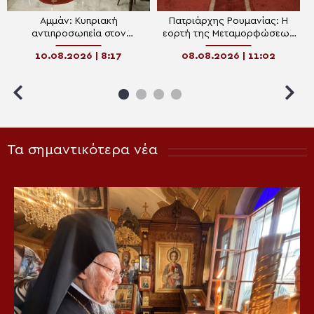
Αμμάν: Κυπριακή
Πατριάρχης Ρουμανίας: Η
αντιπροσωπεία στον
εορτή της Μεταμορφώσεως
Αρχιεπίσκοπο
δείχνει ότι ο άνθρωπος είναι
10.08.2026 | 8:17
08.08.2026 | 11:02
Κυριακουπόλεως
φτιαγμένος για τον
παράδεισο
Τα σημαντικότερα νέα