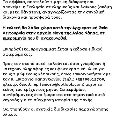
Τα οφφίκια, αποτελούν τιμητική διάκριση που
απονείμει η Εκκλησία σε κληρικούς και λαϊκούς (ακόμη
και μετά θάνατον), αναγνωρίζοντας την συνολική
διακονία και προσφορά τους.
Η τελετή θα λάβει χώρα κατά την Αρχιερατική Θεία
Λειτουργία στην αρχαία Μονή της Αγίας Νάπας, σε
ημερομηνία που θ’ ανακοινωθεί.
Επιπρόσθετα, προγραμματίζεται η έκδοση ειδικού
αφιερώματος.
Προς τον σκοπό αυτό, καλούνται όσοι γνωρίζουν ή
κατέχουν πληροφορίες και φωτογραφικό υλικό για
τους τιμώμενους κληρικούς, όπως επικοινωνήσουν με
τον π. Επιφάνιο Παπαντωνίου (τηλ.: +35799812709,
ηλεκτρ. διευθ.:
epifaniosp@outlook.com
) μέχρι το
τέλος του τρέχοντος μηνός Σεπτεμβρίου,
συνδράμοντας έτσι έμπρακτα στο σημαντικό αυτό
γεγονός για τη σύγχρονη ιστορία της Μονής.
Θα τηρηθούν οι σχετικές διαδικασίες παραχώρησης
υλικού.