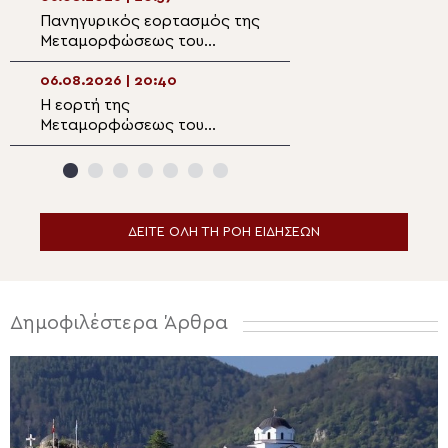
Σωτήρος Μαλλών
Πανηγυρικός εορτασμός της
Διδυμοτείχου Δ
Ιεράπετρας
Μεταμορφώσεως του
“Επί του όρους
Σωτήρος στην
μετεμορφώθης…
Αλεξανδρούπολη
06.08.2026 | 20:40
06.08.2026 | 19:0
Η εορτή της
Παρακολουθήστε
Μεταμορφώσεως του
ειδήσεων
Σωτήρος στα Λευκάκια
Ναυπλίου
ΔΕΙΤΕ ΟΛΗ ΤΗ ΡΟΗ ΕΙΔΗΣΕΩΝ
Δημοφιλέστερα Άρθρα