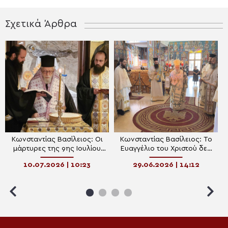
Σχετικά Άρθρα
Κωνσταντίας Βασίλειος: Οι
Κωνσταντίας Βασίλειος: Το
μάρτυρες της 9ης Ιουλίου
Ευαγγέλιο του Χριστού δεν
οδοδείκτες στην πορεία του
λειτουργεί ούτε στη σκέψη
10.07.2026 | 10:23
29.06.2026 | 14:12
λαού
του Τραμπ, ούτε του Πούτιν