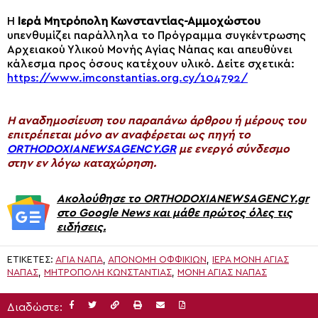
Η
Ιερά Μητρόπολη Κωνσταντίας-Αμμοχώστου
υπενθυμίζει παράλληλα το Πρόγραμμα συγκέντρωσης
Αρχειακού Υλικού Μονής Αγίας Νάπας και απευθύνει
κάλεσμα προς όσους κατέχουν υλικό. Δείτε σχετικά:
https://www.imconstantias.org.cy/104792/
H αναδημοσίευση του παραπάνω άρθρου ή μέρους του
επιτρέπεται μόνο αν αναφέρεται ως πηγή το
ORTHODOXIANEWSAGENCY.GR
με ενεργό σύνδεσμο
στην εν λόγω καταχώρηση.
Ακολούθησε το ORTHODOXIANEWSAGENCY.gr
στο Google News και μάθε πρώτος όλες τις
ειδήσεις.
ΕΤΙΚΈΤΕΣ:
ΑΓΊΑ ΝΆΠΑ
,
ΑΠΟΝΟΜΉ ΟΦΦΙΚΊΩΝ
,
ΙΕΡΑ ΜΟΝΗ ΑΓΙΑΣ
ΝΑΠΑΣ
,
ΜΗΤΡΌΠΟΛΗ ΚΩΝΣΤΑΝΤΊΑΣ
,
ΜΟΝΉ ΑΓΊΑΣ ΝΆΠΑΣ
Διαδώστε: