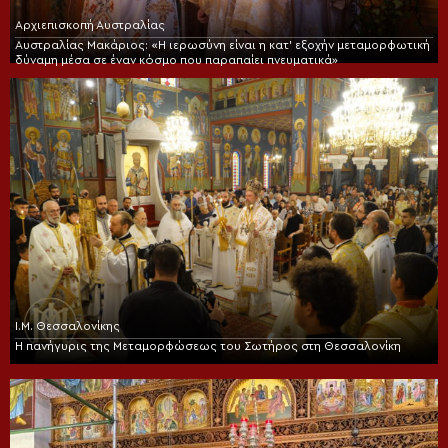
Αρχιεπισκοπή Αυστραλίας
Αυστραλίας Μακάριος: «Η ιερωσύνη είναι η κατ’ εξοχήν μεταμορφωτική
δύναμη μέσα σε έναν κόσμο που παραπαίει πνευματικά»
Ι.Μ. Θεσσαλονίκης
Η πανήγυρις της Μεταμορφώσεως του Σωτήρος στη Θεσσαλονίκη