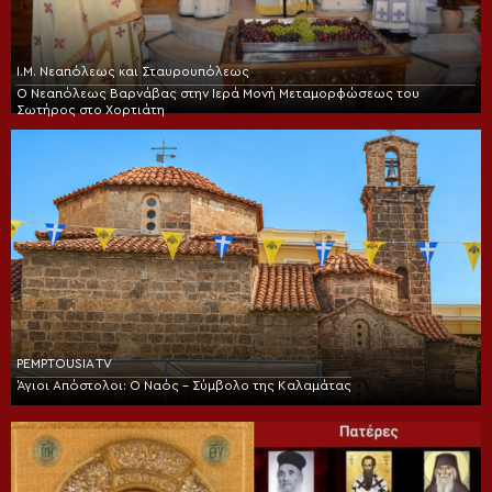
Ι.Μ. Νεαπόλεως και Σταυρουπόλεως
Ο Νεαπόλεως Βαρνάβας στην Ιερά Μονή Μεταμορφώσεως του
Σωτήρος στο Χορτιάτη
PEMPTOUSIA TV
Άγιοι Απόστολοι: Ο Ναός – Σύμβολο της Καλαμάτας