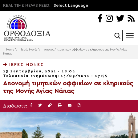
REAL TIME NEWS FEED:
Select Language
Home
\
Ιερές Μονές
\
Απονομή τιμητικών οφφικίων σε κληρικούς της Μονής Αγίας
Νάπας
ΙΕΡΈΣ ΜΟΝΈΣ
13 Σεπτεμβρίου, 2021 - 18:02
Τελευταία ενημέρωση: 13/09/2021 - 17:55
Απονομή τιμητικών οφφικίων σε κληρικούς
της Μονής Αγίας Νάπας
Διαδώστε: