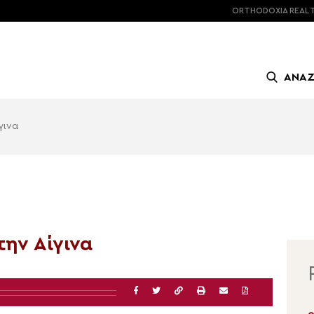
ORTHODOXIA
REAL 
ΑΝΑ
γινα
ην Αίγινα