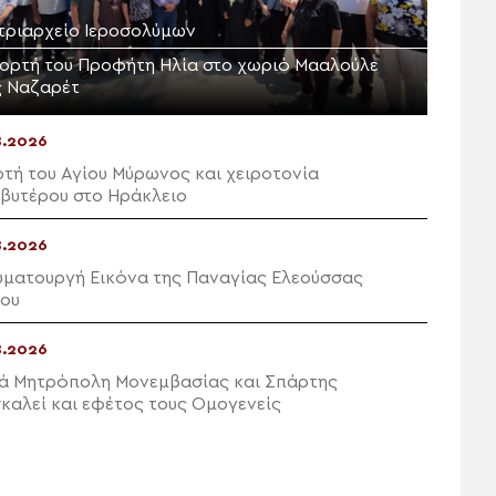
τριαρχείο Ιεροσολύμων
εορτή του Προφήτη Ηλία στο χωριό Μααλούλε
ς Ναζαρέτ
8.2026
ρτή του Αγίου Μύρωνος και χειροτονία
βυτέρου στο Ηράκλειο
8.2026
υματουργή Εικόνα της Παναγίας Ελεούσσας
ου
8.2026
ρά Μητρόπολη Μονεμβασίας και Σπάρτης
καλεί και εφέτος τους Ομογενείς