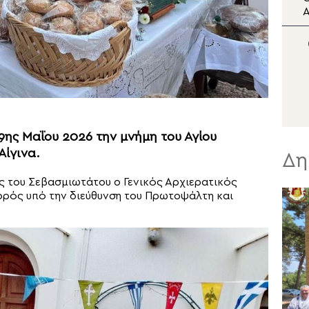
Η αδυναμία της απιστίας
Ι
Π
9ης Μαΐου 2026 την μνήμη του Αγίου
Αίγινα.
Δη
 του Σεβασμιωτάτου ο Γενικός Αρχιερατικός
ορός υπό την διεύθυνση του Πρωτοψάλτη και