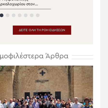
Αρκαλοχωρίου στον
την Υπεραγία Θεοτόκο
ερό Ναό Αγίας
στην Πολυθέα Πεδιάδος
αρασκευής στο
Κατωφύγι
ΔΕΙΤΕ ΟΛΗ ΤΗ ΡΟΗ ΕΙΔΗΣΕΩΝ
μοφιλέστερα Άρθρα