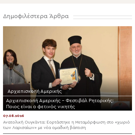
Δημοφιλέστερα Άρθρα
Αρχιεπισκοπή Αμερικής
Αρχιεπισκοπή Αμερικής – Φεστιβάλ Ρητορικής:
Ποιος είναι ο φετινός νικητής
07.08.2026
Ανατολική Ουγκάντα: Εορτάστηκε η Μεταμόρφωση στο «χωριό
των Λαρισαίων» με νέα ομαδική βάπτιση