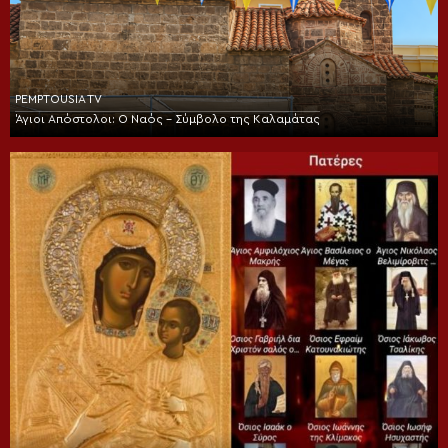
PEMPTOUSIA TV
Άγιοι Απόστολοι: Ο Ναός – Σύμβολο της Καλαμάτας