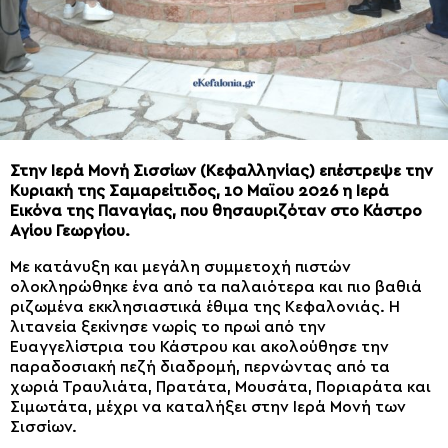
Στην Ιερά Μονή Σισσίων (Κεφαλληνίας) επέστρεψε
την
Κυριακή της Σαμαρείτιδος, 10 Μαϊου 2026
η Ιερά
Εικόνα της Παναγίας, που θησαυριζόταν σ
το Κάστρο
Αγίου Γεωργίου.
Με κατάνυξη και μεγάλη συμμετοχή πιστών
ολοκληρώθηκε ένα από τα παλαιότερα και πιο βαθιά
ριζωμένα εκκλησιαστικά έθιμα της Κεφαλονιάς. Η
λιτανεία ξεκίνησε νωρίς το πρωί από την
Ευαγγελίστρια του Κάστρου και ακολούθησε την
παραδοσιακή πεζή διαδρομή, περνώντας από τα
χωριά Τραυλιάτα, Πρατάτα, Μουσάτα, Ποριαράτα και
Σιμωτάτα, μέχρι να καταλήξει στην Ιερά Μονή των
Σισσίων.