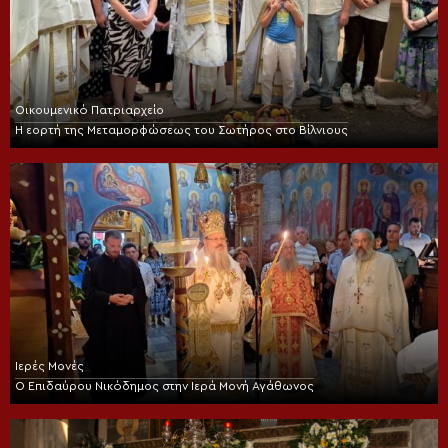
Οικουμενικό Πατριαρχείο
Η εορτή της Μεταμορφώσεως του Σωτήρος στο Βίλνιους
Ιερές Μονές
Ο Επιδαύρου Νικόδημος στην Ιερά Μονή Αγάθωνος