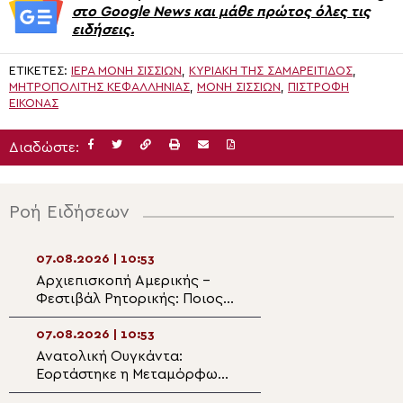
στο Google News και μάθε πρώτος όλες τις
ειδήσεις.
ΕΤΙΚΈΤΕΣ:
ΙΕΡΆ ΜΟΝΉ ΣΙΣΣΊΩΝ
,
ΚΥΡΙΑΚΉ ΤΗΣ ΣΑΜΑΡΕΊΤΙΔΟΣ
,
ΜΗΤΡΟΠΟΛΙΤΗΣ ΚΕΦΑΛΛΗΝΙΑΣ
,
ΜΟΝΉ ΣΙΣΣΊΩΝ
,
ΠΙΣΤΡΟΦΉ
ΕΙΚΌΝΑΣ
Διαδώστε:
Ροή Ειδήσεων
07.08.2026 | 10:53
07.08.2026 | 09:3
Αρχιεπισκοπή Αμερικής –
Βούτσιτς και Σε
Φεστιβάλ Ρητορικής: Ποιος
Ορθόδοξη Εκκλη
είναι ο φετινός νικητής
Μαυροβούνιο κα
07.08.2026 | 10:53
07.08.2026 | 09:2
Ανατολική Ουγκάντα:
Η εορτή της
Εορτάστηκε η Μεταμόρφωση
Μεταμορφώσεως
στο «χωριό των Λαρισαίων»
Σωτήρος στο Βίλ