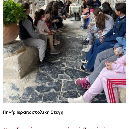
Πηγή: Ιεραποστολική Στέγη