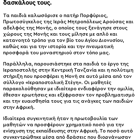
δασκάλους τους.
Τα παιδιά καλωσόρισε ο πατήρ Πορφύριος,
Πρωτοσύγκελος της Ιεράς Μητροπόλεως Αρούσας και
αδελφός της Μονής, ο οποίος τους ξενάγησε στους
χώρους της Μονής και τους μίλησε με απλό και
κατανοητό τρόπο για τον βίο του Αγίου Διονυσίου,
καθώς και για την ιστορία και την πνευματική
προσφορά του μοναστηριού στον τόπο μας.
Παράλληλα, παρουσιάστηκε στα παιδιά το έργο της
Ιεραποστολής στην Κεντρική Τανζανία και η πολύτιμη
στήριξη που προσφέρει η Μονή σε αυτό μέσα από τον
σύλλογο «Ιεραποστολική Στέγη». Οι μαθητές
παρακολούθησαν με ιδιαίτερο ενδιαφέρον την ομιλία,
έθεσαν ερωτήσεις και εξέφρασαν τον προβληματισμό
και την ευαισθησία τους για τις ανάγκες των παιδιών
στην Αφρική.
Ιδιαίτερα συγκινητική ήταν η πρωτοβουλία των
μαθητών να προσφέρουν χρηματικό ποσό για την
ενίσχυση της εκπαίδευσης στην Αφρική. Το ποσό αυτό
συγκεντρώθηκε μέσα από δράσεις που διοργάνωσαν