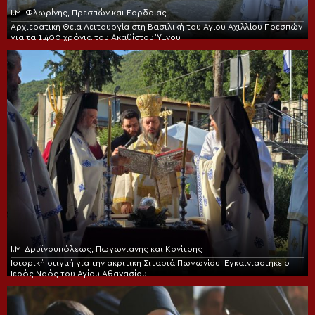
Ι.Μ. Φλωρίνης, Πρεσπών και Εορδαίας
Αρχιερατική Θεία Λειτουργία στη Βασιλική του Αγίου Αχιλλίου Πρεσπών
για τα 1.400 χρόνια του Ακαθίστου Ύμνου
Ι.Μ. Δρυϊνουπόλεως, Πωγωνιανής και Κονίτσης
Ιστορική στιγμή για την ακριτική Σιταριά Πωγωνίου: Εγκαινιάστηκε ο
Ιερός Ναός του Αγίου Αθανασίου