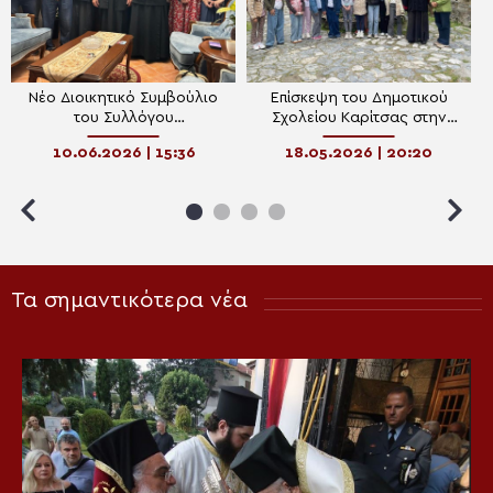
Νέο Διοικητικό Συμβούλιο
Επίσκεψη του Δημοτικού
του Συλλόγου
Σχολείου Καρίτσας στην
«Ιεραποστολική Στέγη Αγίου
Παλαιά Μονή Αγίου
10.06.2026 | 15:36
18.05.2026 | 20:20
Διονυσίου του εν Ολύμπω»
Διονυσίου και φιλανθρωπική
πρωτοβουλία για τα παιδιά
της Αφρικής
Τα σημαντικότερα νέα