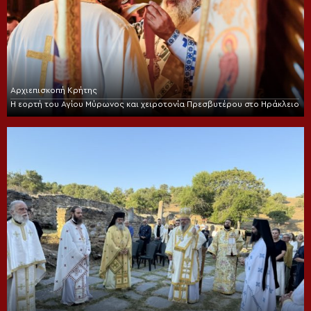
Αρχιεπισκοπή Κρήτης
Η εορτή του Αγίου Μύρωνος και χειροτονία Πρεσβυτέρου στο Ηράκλειο