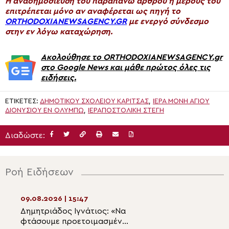
H αναδημοσίευση του παραπάνω άρθρου ή μέρους του
επιτρέπεται μόνο αν αναφέρεται ως πηγή το
ORTHODOXIANEWSAGENCY.GR
με ενεργό σύνδεσμο
στην εν λόγω καταχώρηση.
Ακολούθησε το ORTHODOXIANEWSAGENCY.gr
στο Google News και μάθε πρώτος όλες τις
ειδήσεις.
ΕΤΙΚΈΤΕΣ:
ΔΗΜΟΤΙΚΟΎ ΣΧΟΛΕΊΟΥ ΚΑΡΊΤΣΑΣ
,
ΙΕΡΆ ΜΟΝΉ ΑΓΊΟΥ
ΔΙΟΝΥΣΊΟΥ ΕΝ ΟΛΎΜΠΩ
,
ΙΕΡΑΠΟΣΤΟΛΙΚΉ ΣΤΈΓΗ
Διαδώστε:
Ροή Ειδήσεων
09.08.2026 | 15:47
09.08.2026 | 14:0
Δημητριάδος Ιγνάτιος: «Να
Η εορτή του Αγίο
φτάσουμε προετοιμασμένοι
Παντελεήμονος 