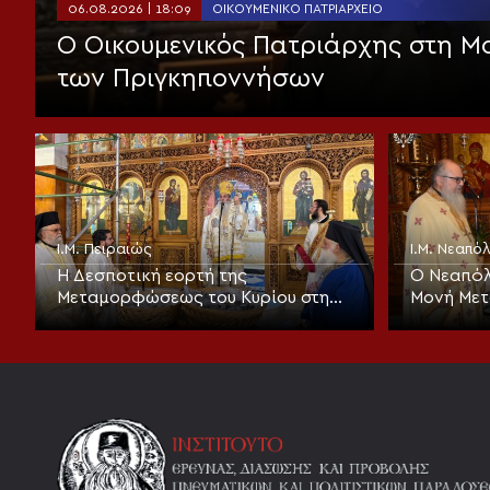
06.08.2026 | 18:09
ΟΙΚΟΥΜΕΝΙΚΌ ΠΑΤΡΙΑΡΧΕΊΟ
Ο Οικουμενικός Πατριάρχης στη 
των Πριγκηποννήσων
Ι.Μ. Πειραιώς
Ι.Μ. Νεαπ
Η Δεσποτική εορτή της
Ο Νεαπόλ
Μεταμορφώσεως του Κυρίου στη
Μονή Με
Μητρόπολη Πειραιώς
Σωτήρος 