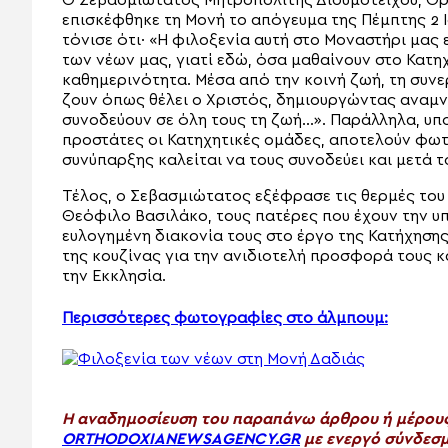
Ο Σεβασμιώτατος Μητροπολίτης Διδυμοτείχου, Ορ
επισκέφθηκε τη Μονή το απόγευμα της Πέμπτης 2 
τόνισε ότι· «Η φιλοξενία αυτή στο Μοναστήρι μας 
των νέων μας, γιατί εδώ, όσα μαθαίνουν στο Κατηχ
καθημερινότητα. Μέσα από την κοινή ζωή, τη συνε
ζουν όπως θέλει ο Χριστός, δημιουργώντας αναμνή
συνοδεύουν σε όλη τους τη ζωή…». Παράλληλα, υπογ
προστάτες οι Κατηχητικές ομάδες, αποτελούν φωτ
συνύπαρξης καλείται να τους συνοδεύει και μετά τ
Τέλος, ο Σεβασμιώτατος εξέφρασε τις θερμές του
Θεόφιλο Βασιλάκο, τους πατέρες που έχουν την υ
ευλογημένη διακονία τους στο έργο της Κατήχησης 
της κουζίνας για την ανιδιοτελή προσφορά τους κ
την Εκκλησία.
Περισσότερες φωτογραφίες στο άλμπουμ:
H αναδημοσίευση του παραπάνω άρθρου ή μέρους 
ORTHODOXIANEWSAGENCY.GR
με ενεργό σύνδεσμ