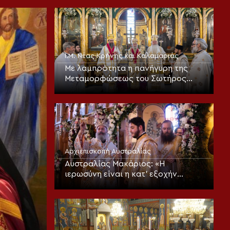
Ι.Μ. Νέας Κρήνης και Καλαμαριάς
Με λαμπρότητα η πανήγυρη της
Μεταμορφώσεως του Σωτήρος
στην Καλαμαριά (ΦΩΤΟ)
Αρχιεπισκοπή Αυστραλίας
Αυστραλίας Μακάριος: «Η
ιερωσύνη είναι η κατ’ εξοχήν
μεταμορφωτική δύναμη μέσα σε
έναν κόσμο που παραπαίει
πνευματικά»