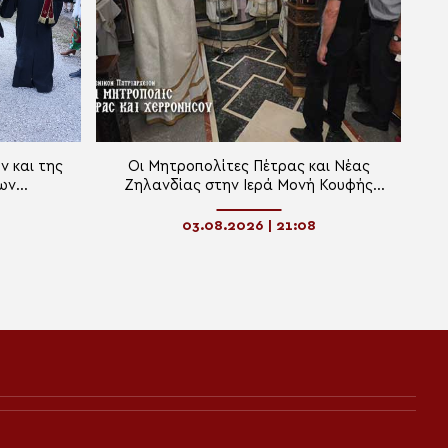
 και της
Οι Μητροπολίτες Πέτρας και Νέας
ίων
Ζηλανδίας στην Ιερά Μονή Κουφής
ν στα
Πέτρας
α
03.08.2026 | 21:08