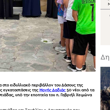
Σωτήρος
Μεταμορφώσεως του
Σωτήρος στη Μονή Σινά
Σ
Ν
Δη
 στο ειδυλλιακό περιβάλλον του Δάσους της
ις εγκαταστάσεις της
Μονής Δαδιάς
50 νέοι από τα
τιάδας, υπό την εποπτεία του π. Γαβριήλ Χειμώνα