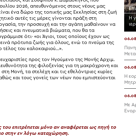
εστιάδος και Σουφλίου κ. Δαμασκηνός που
Ιουλίου 2026, απευθυνόμενος στους νέους μας
Επ
είναι ένα δώρο της τοπικής μας Εκκλησίας στη ζωή
Η 
ητικό αυτές τις μέρες γίνονται πράξη στη
ιε
ργασία, την προσευχή και την αγάπη μαθαίνουν να
σεις και πνευματικά βιώματα, που θα τα
ράμμισε ότι· «οι Άγιοι, τους οποίους έχουν ως
06.0
εινά πρότυπα ζωής για όλους, ενώ το πνεύμα της
Πανη
ο τέλος του καλοκαιριού…».
Μετα
 ευχαριστίες προς τον Ηγούμενο της Μονής Αρχιμ.
πευθυνότητα της φιλοξενίας για τη μακρόχρονη και
06.0
στη Μονή, τα στελέχη και τις εθελόντριες κυρίες
Η εο
αθώς και τους γονείς των νέων που εμπιστεύονται
Μητρ
06.0
Με Α
Ενορ
Μαλλ
του επιτρέπεται μόνο αν αναφέρεται ως πηγή το
ο στην εν λόγω καταχώρηση.