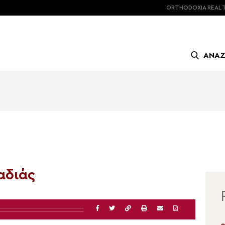
ORTHODOXIA
REAL 
ΑΝΑ
αδιάς