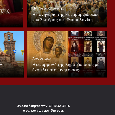
Ι.Μ. Θεσσαλονίκης
της
Η πανήγυρις της Μεταμορφώσεως
του Σωτήρος στη Θεσσαλονίκη
Αγιορείτικα
–
Η εφαρμογή της Βηματάρισσας με
ένα κλικ στο κινητό σας
Ανακαλυψτε την ΟΡΘΟΔΟΞΙΑ
στα κοινωνικα δικτυα.