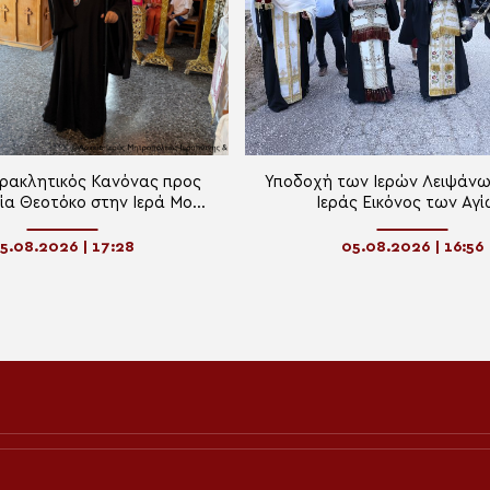
ρακλητικός Κανόνας προς
Υποδοχή των Ιερών Λειψάνων
ία Θεοτόκο στην Ιερά Μονή
Ιεράς Εικόνος των Αγ
ας Παπλινού Ιεράπετρας
Τεσσαράκοντα Μαρτύρω
Μακεδονικά Μετέωρ
5.08.2026 | 17:28
05.08.2026 | 16:56