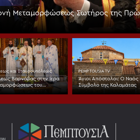
Μονή Μεταμορφώσεως Σωτήρος της Πρώ
όλεως και Σταυρουπόλεως
PEMPTOUSIA TV
εως Βαρνάβας στην Ιερά
Άγιοι Απόστολοι: Ο Ναός 
ταμορφώσεως του
Σύμβολο της Καλαμάτας
στο Χορτιάτη