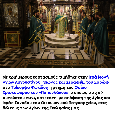
Με τριήμερους εορτασμούς τιμήθηκε στην
Ιερά Μονή
Αγίων Αυγουστίνου Ιππώνος και Σεραφείμ του Σαρώφ
στο
Τρίκορφο Φωκίδος
η μνήμη του
Οσίου
Χριστοφόρου του «Παπουλάκου»
, ο οποίος στις 29
Αυγούστου 2024 κατετάγη, με απόφαση της Αγίας και
Ιεράς Συνόδου του Οικουμενικού Πατριαρχείου, στις
δέλτους των Αγίων της Εκκλησίας μας.