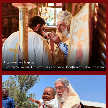
Αρχιεπισκοπή Κρήτης
Η εορτή του Αγίου Μύρωνος και χειροτονία Πρεσβυτέρου στο Ηράκλειο