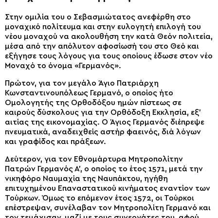
Στην ομιλία του ο Σεβασμιώτατος ανεφέρθη στο
μοναχικό πολίτευμα και στην ευλογητή επιλογή του
νέου μοναχού να ακολουθήση την κατά Θεόν πολιτεία,
μέσα από την απόλυτον αφοσίωσή του στο Θεό και
εξήγησε τους λόγους για τους οποίους έδωσε στον νέο
Μοναχό το όνομα «Γερμανός».
Πρώτον, για τον μεγάλο Άγιο Πατριάρχη
Κωνσταντινουπόλεως Γερμανό, ο οποίος ήτο
Ομολογητής της Ορθοδόξου ημών πίστεως σε
καιρούς δύσκολους για την Ορθόδοξη Εκκλησία, εξ’
αιτίας της εικονομαχίας. Ο Άγιος Γερμανός διέπρεψε
πνευματικά, αναδειχθείς αστήρ φαεινός, διά λόγων
και γραφίδος και πράξεων.
Δεύτερον, για τον Εθνομάρτυρα Μητροπολίτην
Πατρών Γερμανός Α’, ο οποίος το έτος 1571, μετά την
νικηφόρο Ναυμαχία της Ναυπάκτου, ηγήθη
επιτυχημένου Επαναστατικού κινήματος εναντίον των
Τούρκων. Όμως το επόμενον έτος 1572, οι Τούρκοι
επέστρεψαν, συνέλαβαν τον Μητροπολίτη Γερμανό και
τον τεμάχισαν, μαζί με τους συνεργάτες του, αφού