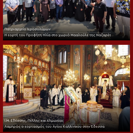
Πατριαρχείο Ιεροσολύμων
Η εορτή του Προφήτη Ηλία στο χωριό Μααλούλε της Ναζαρέτ
Ι.Μ. Εδέσσης, Πέλλης και Αλμωπίας
Λαμπρός ο εορτασμός του Αγίου Καλλινίκου στην Έδεσσα