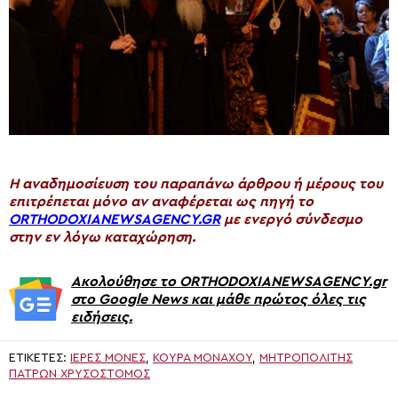
H αναδημοσίευση του παραπάνω άρθρου ή μέρους του
επιτρέπεται μόνο αν αναφέρεται ως πηγή το
ORTHODOXIANEWSAGENCY.GR
με ενεργό σύνδεσμο
στην εν λόγω καταχώρηση.
Ακολούθησε το ORTHODOXIANEWSAGENCY.gr
στο Google News και μάθε πρώτος όλες τις
ειδήσεις.
ΕΤΙΚΈΤΕΣ:
ΙΕΡΈΣ ΜΟΝΈΣ
,
ΚΟΥΡΑ ΜΟΝΑΧΟΥ
,
ΜΗΤΡΟΠΟΛΊΤΗΣ
ΠΑΤΡΏΝ ΧΡΥΣΌΣΤΟΜΟΣ