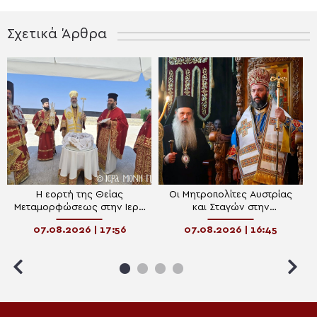
Σχετικά Άρθρα
Η εορτή της Θείας
Οι Μητροπολίτες Αυστρίας
Μεταμορφώσεως στην Ιερά
και Σταγών στην
Μονή Μεγάλου Σωτήρος
πανηγυρίζουσα Ιερά Μονή
07.08.2026 | 17:56
07.08.2026 | 16:45
Σύμης
Μεταμορφώσεως του
Σωτήρος Μεγάλου
Μετεώρου