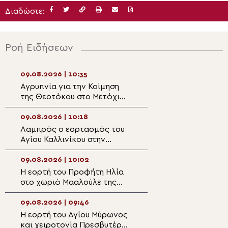
Διαδώστε:
Ροή Ειδήσεων
09.08.2026 | 10:35
09.08.2026 | 08:
Αγρυπνία για την Κοίμηση
Η πανήγυρις της
της Θεοτόκου στο Μετόχι
Μονής Παναγίας
της Σίμωνος Πέτρας στο
Εικοσιφοινίσσης
Βύρωνα
09.08.2026 | 10:18
09.08.2026 | 08:
Λαμπρός ο εορτασμός του
Ο Μητροπολίτης
Αγίου Καλλινίκου στην
Αρκαλοχωρίου σ
Έδεσσα
Ναό Αγίας Παρα
Κατωφύγι
09.08.2026 | 10:02
09.08.2026 | 08:
Η εορτή του Προφήτη Ηλία
9 Αυγούστου: Εο
στο χωριό Μααλούλε της
Απόστολος Ματθ
Ναζαρέτ
09.08.2026 | 09:46
09.08.2026 | 06:4
Η εορτή του Αγίου Μύρωνος
ΖΩΝΤΑΝΑ: Όρθρο
και χειροτονία Πρεσβυτέρου
Λειτουργία από 