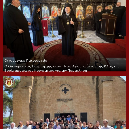
Οικουμενικό Πατριαρχείο
Ο Οικουμενικός Πατριάρχης στον I. Ναό Αγίου Ιωάννου της Ρίλας της
Βουλγαροφώνου Κοινότητος για την Παράκληση