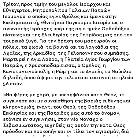
Τρίτον, προς τιμήν του μεγάλου Ιεράρχου και
Εθνεγέρτου, Μητροπολίτου Παλαιών Πατρών
Γερμανού, ο οποίος εγίνε θρύλος και έμεινε στην
Εκκλησιαστική, Εθνική και Παγκόσμια Ιστορία ως ο
αγωνιστής Ιεράρχης υπέρ της αγία ημών Ορθοδόξου
πίστεως και της Ελευθερίας της Πατρίδος μας από τον
τουρκικό ζυγό. Για την δράση του μαρτυρούν οι
πόλεις, τα χωριά, τα βουνά και τα λαγκάδια της
Αχαΐας, της Αρκαδίας, της Πελοποννήσου συμπάσης.
Μαρτυρεί η Αγία Λαύρα, η Πλατεία Αγίου Γεωργίου των
Πατρών, η Χρυσοποδαρίτισσα, ο Ομπλός, η
Κωνσταντινούπολη, η Ρώμη και το Ανάπλι, το Ναύπλιο
δηλαδή, όπου άφησε την τελευταία του πνοή σε ηλικία
56 ετών.
«Να φέρης με χαρά, με υπερηφάνεια κατά Θεόν, με
συγκίνηση και με συναίσθηση της βαριάς ευθύνης και
κληρονομιάς, έναντι του Θεού, της Ορθοδόξου
Εκκλησίας και της Πατρίδος μας αυτό το όνομα»,
ετόνισε εν συγκινήσει, στον νέο Μοναχό ο
Σεβασμιώτατος, ευχηθείς εις αυτόν την κατά Θεός
πρόοδον και προκοπήν και εν τέλει τον αγιασμόν, διά