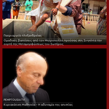
Πατριαρχείο Αλεξανδρείας
Ομαδικές βαπτίσεις από τον Μητροπολίτη Αρούσας στη Σινγκίντα την
εορτή της Μεταμορφώσεως του Σωτήρος
PEMPTOUSIA TV
Κυριακάτικη Μαθητεία – Η αδυναμία της απιστίας