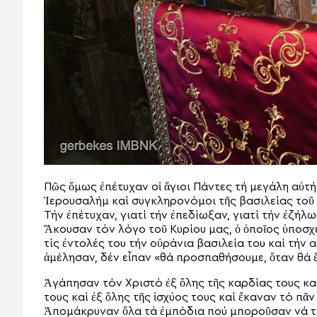
Πῶς ὅμως ἐπέτυχαν οἱ ἅγιοι Πάντες τή μεγάλη αὐτή
Ἱερουσαλήμ καί συγκληρονόμοι τῆς βασιλείας τοῦ
Τήν ἐπέτυχαν, γιατί τήν ἐπεδίωξαν, γιατί τήν ἐζήλ
Ἄκουσαν τόν λόγο τοῦ Κυρίου μας, ὁ ὁποῖος ὑποσ
τίς ἐντολές του τήν οὐράνια βασιλεία του καί τήν 
ἀμέλησαν, δέν εἶπαν «θά προσπαθήσουμε, ὅταν θά 
Ἀγάπησαν τόν Χριστό ἐξ ὅλης τῆς καρδίας τους καί 
τους καί ἐξ ὅλης τῆς ἰσχύος τους καί ἔκαναν τό πᾶν
Ἀπομάκρυναν ὅλα τά ἐμπόδια πού μποροῦσαν νά το