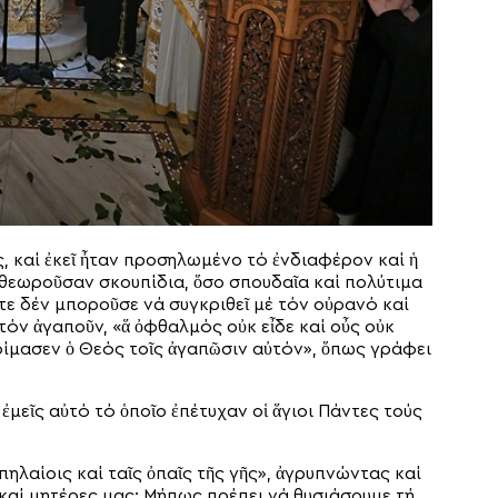
ς, καί ἐκεῖ ἦταν προσηλωμένο τό ἐνδιαφέρον καί ἡ
 θεωροῦσαν σκουπίδια, ὅσο σπουδαῖα καί πολύτιμα
οτε δέν μποροῦσε νά συγκριθεῖ μέ τόν οὐρανό καί
 τόν ἀγαποῦν, «ἅ ὀφθαλμός οὐκ εἶδε καί οὖς οὐκ
τοίμασεν ὁ Θεός τοῖς ἀγαπῶσιν αὐτόν», ὅπως γράφει
μεῖς αὐτό τό ὁποῖο ἐπέτυχαν οἱ ἅγιοι Πάντες τούς
πηλαίοις καί ταῖς ὀπαῖς τῆς γῆς», ἀγρυπνώντας καί
 καί μητέρες μας; Μήπως πρέπει νά θυσιάσουμε τή