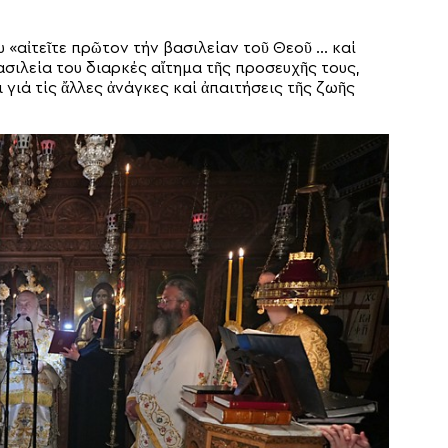
 «αἰτεῖτε πρῶτον τήν βασιλείαν τοῦ Θεοῦ … καί
ασιλεία του διαρκές αἴτημα τῆς προσευχῆς τους,
γιά τίς ἄλλες ἀνάγκες καί ἀπαιτήσεις τῆς ζωῆς