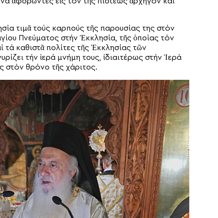
να ἀφορῶντες εἰς τόν τῆς πίστεως ἀρχηγόν καί
ησία τιμᾶ τούς καρπούς τῆς παρουσίας της στόν
γίου Πνεύματος στήν Ἐκκλησία, τῆς ὁποίας τόν
αί τά καθιστᾶ πολίτες τῆς Ἐκκλησίας τῶν
υρίζει τήν ἱερά μνήμη τους, ἰδιαιτέρως στήν Ἱερά
ς στόν θρόνο τῆς χάριτος.