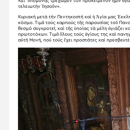
«Δι᾽ ὑπομονῆς τρέχωμεν τόν προκείμενον ἡμῖν ἀγῶ
τελειωτήν Ἰησοῦν».
Κυριακή μετά τήν Πεντηκοστή καί ἡ Ἁγία μας Ἐκκλ
κόσμο. Τιμᾶ τούς καρπούς τῆς παρουσίας τοῦ Πανα
θεσμό συγκροτεῖ, καί τῆς ὁποίας τά μέλη ἁγιάζει κ
πρωτοτόκων. Τιμᾶ ὅλους τούς ἁγίους της καί πανηγ
αὐτή Μονή, πού τούς ἔχει προστάτες καί πρεσβευτέ