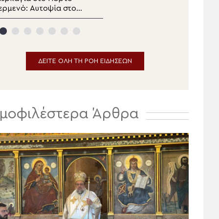
ερμενό: Αυτοψία στο
Καλλίνικος κάλυψε τις
ρχαίο φρούριο, στα
αυξημένες λειτουργικές
υζαντινά και στα
ανάγκες ανήμερα της
εταβυζαντινά μνημεία
Μεταμορφώσεως του
των Αιγοσθένων
Σωτήρος
ΔΕΙΤΕ ΟΛΗ ΤΗ ΡΟΗ ΕΙΔΗΣΕΩΝ
μοφιλέστερα Άρθρα