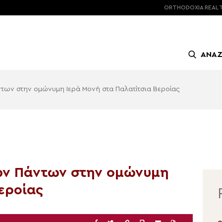
ORTHODOXIA
REAL 
ΑΝΑ
των στην ομώνυμη Ιερά Μονή στα Παλατίτσια Βεροίας
ων Πάντων στην ομώνυμη
εροίας