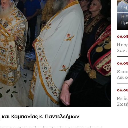
Ι.Μ
Η 
Πρ
06.0
Η εο
Σαντ
06.0
Θεσσ
Λευκ
06.0
Με λ
Σωτή
 και Καμπανίας κ. Παντελεήμων