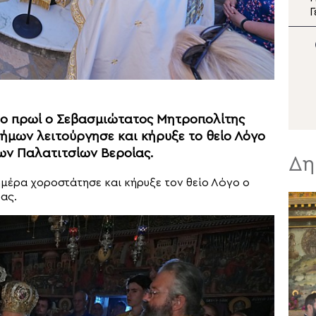
Κυρίου: Πρόσκληση σε
Γ
προσωπική ανακαίνιση
α
β
μ
 το πρωί ο Σεβασμιώτατος Μητροπολίτης
ήμων λειτούργησε και κήρυξε το θείο Λόγο
ων Παλατιτσίων Βεροίας.
Δη
μέρα χοροστάτησε και κήρυξε τον θείο Λόγο ο
ας.