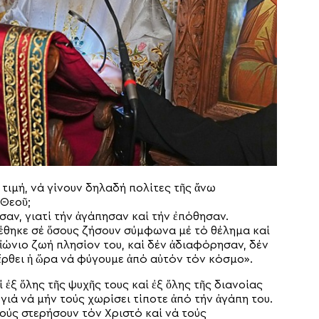
 τιμή, νά γίνουν δηλαδή πολίτες τῆς ἄνω
 Θεοῦ;
ωσαν, γιατί τήν ἀγάπησαν καί τήν ἐπόθησαν.
χέθηκε σέ ὅσους ζήσουν σύμφωνα μέ τό θέλημα καί
αἰώνιο ζωή πλησίον του, καί δέν ἀδιαφόρησαν, δέν
ἔρθει ἡ ὥρα νά φύγουμε ἀπό αὐτόν τόν κόσμο».
ἐξ ὅλης τῆς ψυχῆς τους καί ἐξ ὅλης τῆς διανοίας
 γιά νά μήν τούς χωρίσει τίποτε ἀπό τήν ἀγάπη του.
ύς στερήσουν τόν Χριστό καί νά τούς