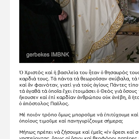
Ὁ Χριστός καί ἡ βασιλεία του ἦταν ὁ θησαυρός του
καρδιά τους. Τά πάντα τά θεωροῦσαν σκύβαλα, τά
καί ἄν φαινόταν, γιατί γιά τούς ἁγίους Πάντες τίπ
τά ἀγαθά τά ὁποῖα ἔχει ἑτοιμάσει ὁ Θεός γιά ὅσους
ἤκουσεν καί ἐπί καρδίαν ἀνθρώπου οὐκ ἀνέβη, ἅ ἡ
ὁ ἀπόστολος Παῦλος.
Μέ ποιόν τρόπο ὅμως μποροῦμε νά ἐπιτύχουμε καί ἐ
ὁποίους τιμοῦμε καί πανηγυρίζουμε σήμερα;
Μήπως πρέπει νά ζήσουμε καί ἐμεῖς «ἐν ὄρεσι καί σ
νηστεύοντας, ὅπως οἱ ὅσιοι καί θεοφόροι πατέρες