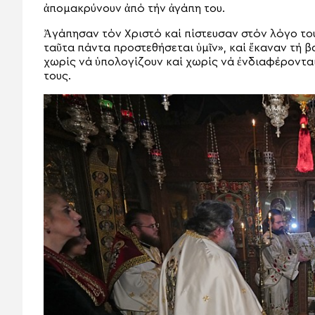
ἀπομακρύνουν ἀπό τήν ἀγάπη του.
Ἀγάπησαν τόν Χριστό καί πίστευσαν στόν λόγο του
ταῦτα πάντα προστεθήσεται ὑμῖν», καί ἔκαναν τή β
χωρίς νά ὑπολογίζουν καί χωρίς νά ἐνδιαφέρονται 
τους.