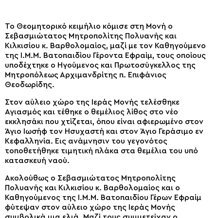
Το Θεομητορικό κειμήλιο κόμισε στη Μονή ο
Σεβασμιώτατος Μητροπολίτης Πολυανής και
Κιλκισίου κ. Βαρθολομαίος, μαζί με τον Καθηγούμενο
της Ι.Μ.Μ. Βατοπαιδίου Γέροντα Εφραίμ, τους οποίους
υποδέχτηκε ο Ηγούμενος και Πρωτοσύγκελλος της
Μητροπόλεως Αρχιμανδρίτης π. Επιφάνιος
Θεοδωρίδης.
Στον αύλειο χώρο της Ιεράς Μονής τελέσθηκε
Αγιασμός και τέθηκε ο θεμέλιος λίθος στο νέο
εκκλησάκι που χτίζεται, όπου είναι αφιερωμένο στον
Άγιο Ιωσήφ τον Ησυχαστή και στον Άγιο Γεράσιμο εν
Κεφαλληνία. Εις ανάμνησιν του γεγονότος
τοποθετήθηκε τιμητική πλάκα στα θεμέλια του υπό
κατασκευή ναού.
Ακολούθως ο Σεβασμιώτατος Μητροπολίτης
Πολυανής και Κιλκισίου κ. Βαρθολομαίος και ο
Καθηγούμενος της Ι.Μ.Μ. Βατοπαιδίου Γέρων Εφραίμ
φύτεψαν στον αύλειο χώρο της Ιεράς Μονής
συμβολικά μια ελιά. Μαζί τους συμμετείχαν ο