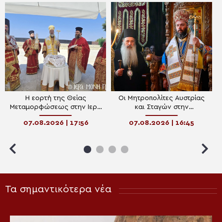
Η εορτή της Θείας
Οι Μητροπολίτες Αυστρίας
Μεταμορφώσεως στην Ιερά
και Σταγών στην
Μονή Μεγάλου Σωτήρος
πανηγυρίζουσα Ιερά Μονή
07.08.2026 | 17:56
07.08.2026 | 16:45
Σύμης
Μεταμορφώσεως του
Σωτήρος Μεγάλου
Μετεώρου
Τα σημαντικότερα νέα