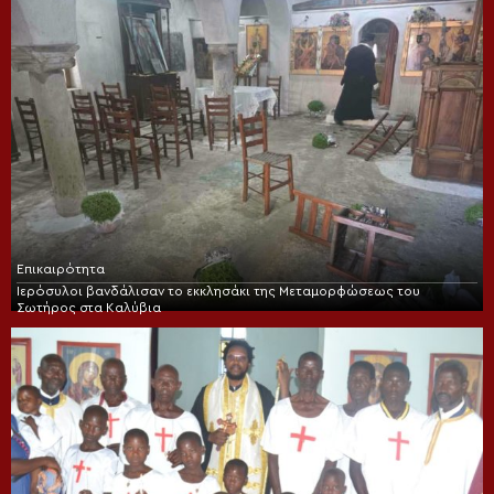
Επικαιρότητα
Ιερόσυλοι βανδάλισαν το εκκλησάκι της Μεταμορφώσεως του
Σωτήρος στα Καλύβια