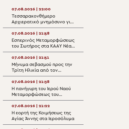
07.08.2026 | 22:00
07.08.2026 | 20:5
Τεσσαρακονθήμερο
Η εορτή του Αγίο
Αρχιερατικό μνημόσυνο για
Νεομάρτυρος Χρ
τον π. Δημήτριο Μαρτσούκο
εκ Πρεβέζης
στον Άγιο Ιωάννη Απιδέας
07.08.2026 | 21:58
07.08.2026 | 20:3
Εσπερινός Μεταμορφώσεως
Ο Ύδρας Εφραίμ
του Σωτήρος στα ΚΑΑΥ Νέας
πανηγυρίζουσα ε
Περάμου
Μεταμορφώσεως
Σωτήρος στην Αί
07.08.2026 | 21:51
07.08.2026 | 20:
Μήνυμα σεβασμού προς την
Επίσκεψη του Υ
Τρίτη Ηλικία από τον
Ναυτιλίας και Ν
Μητροπολίτη Σπάρτης στη
Πολιτικής στον 
Ρειχέα
Λέρου
07.08.2026 | 21:38
07.08.2026 | 20:
Η πανήγυρη του Ιερού Ναού
Πρώτη Παράκλησ
Μεταμορφώσεως του
Ναό της Παναγία
Σωτήρος στη Λέρο
Κάστρου Λέρου
07.08.2026 | 21:22
07.08.2026 | 19:4
Η εορτή της Κοιμήσεως της
Ο Μητροπολίτης
Αγίας Άννης στα Ιεροσόλυμα
Αρκαλοχωρίου σ
για τα θύματα τη