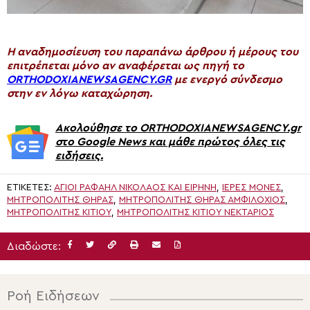
H αναδημοσίευση του παραπάνω άρθρου ή μέρους του
επιτρέπεται μόνο αν αναφέρεται ως πηγή το
ORTHODOXIANEWSAGENCY.GR
με ενεργό σύνδεσμο
στην εν λόγω καταχώρηση.
Ακολούθησε το ORTHODOXIANEWSAGENCY.gr
στο Google News και μάθε πρώτος όλες τις
ειδήσεις.
ΕΤΙΚΈΤΕΣ:
ΆΓΙΟΙ ΡΑΦΑΉΛ ΝΙΚΌΛΑΟΣ ΚΑΙ ΕΙΡΉΝΗ
,
ΙΕΡΈΣ ΜΟΝΈΣ
,
ΜΗΤΡΟΠΟΛΊΤΗΣ ΘΉΡΑΣ
,
ΜΗΤΡΟΠΟΛΊΤΗΣ ΘΉΡΑΣ ΑΜΦΙΛΌΧΙΟΣ
,
ΜΗΤΡΟΠΟΛΊΤΗΣ ΚΙΤΊΟΥ
,
ΜΗΤΡΟΠΟΛΊΤΗΣ ΚΙΤΊΟΥ ΝΕΚΤΆΡΙΟΣ
Διαδώστε:
Ροή Ειδήσεων