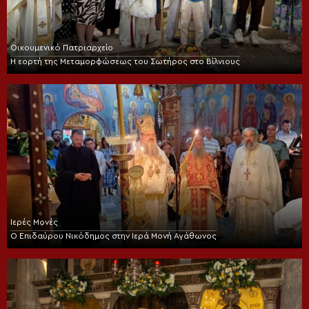
Οικουμενικό Πατριαρχείο
Η εορτή της Μεταμορφώσεως του Σωτήρος στο Βίλνιους
Ιερές Μονές
Ο Επιδαύρου Νικόδημος στην Ιερά Μονή Αγάθωνος