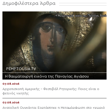
Δημοφιλέστερα Άρθρα
PEMPTOUSIA TV
Η θαυματουργή εικόνα της Παναγίας Αγιάσου
07.08.2026
Αρχιεπισκοπή Αμερικής – Φεστιβάλ Ρητορικής: Ποιος είναι ο
φετινός νικητής
07.08.2026
Ανατολική Ουγκάντα: Εορτάστηκε η Μεταμόρφωση στο «χωριό