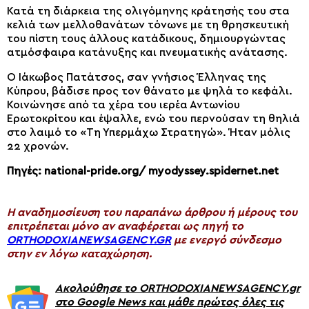
Κατά τη διάρκεια της ολιγόμηνης κράτησής του στα
κελιά των μελλοθανάτων τόνωνε με τη θρησκευτική
του πίστη τους άλλους κατάδικους, δημιουργώντας
ατμόσφαιρα κατάνυξης και πνευματικής ανάτασης.
Ο Ιάκωβος Πατάτσος, σαν γνήσιος Έλληνας της
Κύπρου, βάδισε προς τον θάνατο με ψηλά το κεφάλι.
Κοινώνησε από τα χέρα του ιερέα Αντωνίου
Ερωτοκρίτου και έψαλλε, ενώ του περνούσαν τη θηλιά
στο λαιμό το «Τη Υπερμάχω Στρατηγώ». Ήταν μόλις
22 χρονών.
Πηγές: national-pride.org/ myodyssey.spidernet.net
H αναδημοσίευση του παραπάνω άρθρου ή μέρους του
επιτρέπεται μόνο αν αναφέρεται ως πηγή το
ORTHODOXIANEWSAGENCY.GR
με ενεργό σύνδεσμο
στην εν λόγω καταχώρηση.
Ακολούθησε το ORTHODOXIANEWSAGENCY.gr
στο Google News και μάθε πρώτος όλες τις