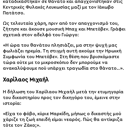
καταδικάστηκαν σε θάνατο και απαγχονίστηκαν στις
Κεντρικές Φυλακές Λευκωσίας μαζί με τον Ιάκωβο
Πατάτσο.
Ως τελευταία χάρη, πριν από τον απαγχονισμό του,
ζήτησε και άκουσε μουσική Μπαχ και Μπετόβεν. Γράφει
σχετικά στον αδελφό του Γιώργο:
«Η ώρα του θανάτου πλησιάζει, μα στην ψυχή μας
φωλιάζει ηρεμία. Τη στιγμή αυτή ακούμε την Ηρωική
Συμφωνία του Μπετόβεν. Στη θέση που βρισκόμαστε
τώρα ούτε με το μικροσκόπιο δεν μπορούμε να
ανακαλύψουμε πού υπάρχει τραγωδία στο θάνατο…».
Χαρίλαος Μιχαήλ
Η δήλωση του Χαρίλαου Μιχαήλ μετά την ετυμηγορία
του δικαστηρίου προς τον δικηγόρο του, έμεινε στην
ιστορία:
«Είχα το φόβο, κύριε Μαρκίδη, μήπως ο δικαστής μού
χάριζε τη ζωή επειδή είμαι νεαρός. Πώς θα αντίκριζα
τότε τον Ζάκο;».