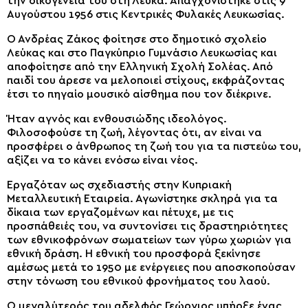
την οικογένειά του στη Λεύκα. Απαγχονίστηκε στις 9
Αυγούστου 1956 στις Κεντρικές Φυλακές Λευκωσίας.
Ο Ανδρέας Ζάκος φοίτησε στο δημοτικό σχολείο
Λεύκας και στο Παγκύπριο Γυμνάσιο Λευκωσίας και
αποφοίτησε από την Ελληνική Σχολή Σολέας. Από
παιδί του άρεσε να μελοποιεί στίχους, εκφράζοντας
έτσι το πηγαίο μουσικό αίσθημα που τον διέκρινε.
Ήταν αγνός και ενθουσιώδης ιδεολόγος.
Φιλοσοφούσε τη ζωή, λέγοντας ότι, αν είναι να
προσφέρει ο άνθρωπος τη ζωή του για τα πιστεύω του,
αξίζει να το κάνει ενόσω είναι νέος.
Εργαζόταν ως σχεδιαστής στην Κυπριακή
Μεταλλευτική Εταιρεία. Αγωνίστηκε σκληρά για τα
δίκαια των εργαζομένων και πέτυχε, με τις
προσπάθειές του, να συντονίσει τις δραστηριότητες
των εθνικοφρόνων σωματείων των γύρω χωριών για
εθνική δράση. Η εθνική του προσφορά ξεκίνησε
αμέσως μετά το 1950 με ενέργειες που αποσκοπούσαν
στην τόνωση του εθνικού φρονήματος του λαού.
Ο μεγαλύτερός του αδελφός Γεώργιος υπήρξε ένας