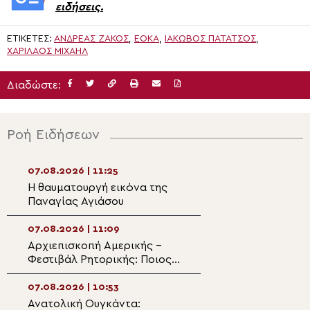
ειδήσεις.
ΕΤΙΚΈΤΕΣ:
ΑΝΔΡΈΑΣ ΖΆΚΟΣ
,
ΕΟΚΑ
,
ΙΆΚΩΒΟΣ ΠΑΤΆΤΣΟΣ
,
ΧΑΡΊΛΑΟΣ ΜΙΧΑΉΛ
Διαδώστε:
Ροή Ειδήσεων
07.08.2026 | 11:25
07.08.2026 | 09:5
Η θαυματουργή εικόνα της
«Φιλοξενία Δοβρ
Παναγίας Αγιάσου
Φιλοξενήθηκαν
περισσότερα απ
παιδιά
07.08.2026 | 11:09
07.08.2026 | 09:3
Αρχιεπισκοπή Αμερικής –
Βούτσιτς και Σε
Φεστιβάλ Ρητορικής: Ποιος
Ορθόδοξη Εκκλη
είναι ο φετινός νικητής
Μαυροβούνιο κα
07.08.2026 | 10:53
07.08.2026 | 09:2
Ανατολική Ουγκάντα:
Η εορτή της