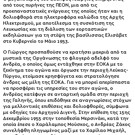
από τους πυρήνες της ΠΕΟΝ, μια από τις
προεπαναστατικές ενέργειες της οποίας ήταν και η
δολιοφθορά στα ηλεκτροφόρα καλώδια της Αρχής
Ηλεκτρισμού, με αποτέλεσμα τη συσκότιση της
Λευκωσίας και τη διάλυση των εορταστικών
εκδηλώσεων για τη στέψη της βασίλισσας Ελισάβετ
στο Κυβερνείο το Μάιο 1953.
Ο Γιώργος προσπαθούσε να κρατήσει μακριά από τα
μυστικά της Οργάνωσης το φλογερό αδελφό του
Ανδρέα, ο οποίος όμως εντάχθηκε στην ΕΟΚΑ με το
ξεκίνημα του αγώνα και όργωσε την περιοχή Λεύκας-
Πύργου, ετοίμασε κρησφύγετα και στρατολόγησε
άνδρες ως μέλη της ΕΟΚΑ. Για να μπορεί απερίσπαστα
να προσφέρει τις υπηρεσίες του στον αγώνα, ο
Ανδρέας κατέφυγε σε ανταρτική ομάδα στην περιοχή
της Γαληνής, όπου επιδόθηκε σε αναγνωρίσεις στόχων
για μελλοντικές επιθέσεις και δολιοφθορές, σύμφωνα
με οδηγίες του Αρχηγού Διγενή. Στην επίθεση της 15ης
Δεκεμβρίου 1955 στην τοποθεσία Μερσινάκι, κατά την
οποία έπεσε ο Χαράλαμπος Μούσκος, ο Ανδρέας Ζάκος
συνελήφθη πληγωμένος μαζί με το Χαρίλαο Μιχαήλ,