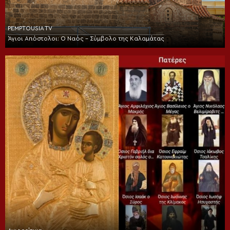
PEMPTOUSIA TV
Άγιοι Απόστολοι: Ο Ναός – Σύμβολο της Καλαμάτας