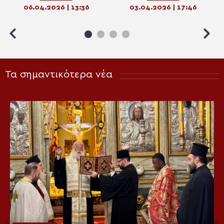
ΕΟΚΑ τιμήθηκε στην Ξάνθη
ΕΟΚΑ 1955-1959, στην
06.04.2026 | 13:36
03.04.2026 | 17:46
Αδελαΐδα
Τα σημαντικότερα νέα