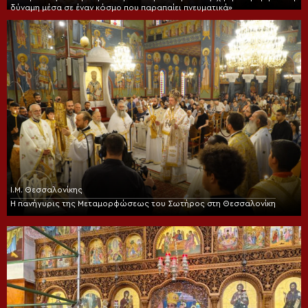
δύναμη μέσα σε έναν κόσμο που παραπαίει πνευματικά»
Ι.Μ. Θεσσαλονίκης
Η πανήγυρις της Μεταμορφώσεως του Σωτήρος στη Θεσσαλονίκη