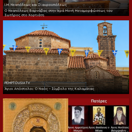
Ι.Μ. Νεαπόλεως και Σταυρουπόλεως
Ο Νεαπόλεως Βαρνάβας στην Ιερά Μονή Μεταμορφώσεως του
Σωτήρος στο Χορτιάτη
PEMPTOUSIA TV
Άγιοι Απόστολοι: Ο Ναός – Σύμβολο της Καλαμάτας