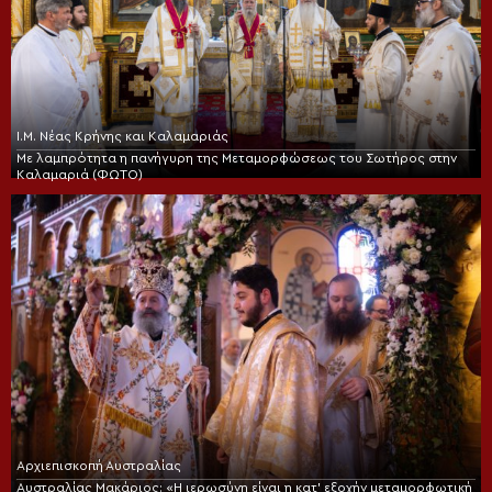
Ι.Μ. Νέας Κρήνης και Καλαμαριάς
Με λαμπρότητα η πανήγυρη της Μεταμορφώσεως του Σωτήρος στην
Καλαμαριά (ΦΩΤΟ)
Αρχιεπισκοπή Αυστραλίας
Αυστραλίας Μακάριος: «Η ιερωσύνη είναι η κατ’ εξοχήν μεταμορφωτική