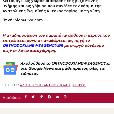
λειτουργεί ως χώρος διάσωσης της βυζαντινής
μνήμης και ως γέφυρα που συνέδεε τον κόσμο της
Ανατολικής Ρωμαϊκής Αυτοκρατορίας με τη Δύση.
Πηγή: Sigmalive.com
H αναδημοσίευση του παραπάνω άρθρου ή μέρους του
επιτρέπεται μόνο αν αναφέρεται ως πηγή το
ORTHODOXIANEWSAGENCY.GR
με ενεργό σύνδεσμο
στην εν λόγω καταχώρηση.
Ακολούθησε το ORTHODOXIANEWSAGENCY.gr
στο Google News και μάθε πρώτος όλες τις
ειδήσεις.
ΕΤΙΚΈΤΕΣ:
ΆΛΩΣΗ ΚΩΝΣΤΑΝΤΙΝΟΎΠΟΛΗΣ
,
ΚΥΠΡΟΣ
Διαδώστε: