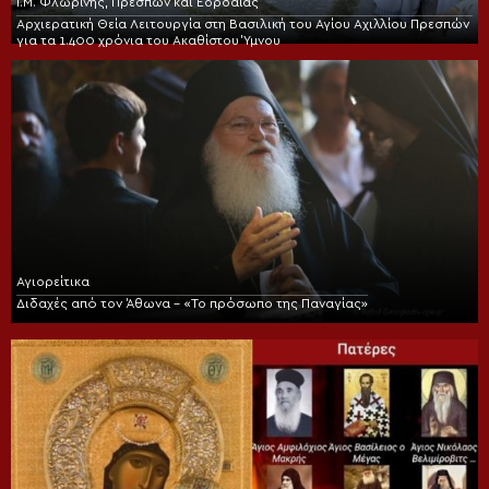
Ι.Μ. Φλωρίνης, Πρεσπών και Εορδαίας
Αρχιερατική Θεία Λειτουργία στη Βασιλική του Αγίου Αχιλλίου Πρεσπών
για τα 1.400 χρόνια του Ακαθίστου Ύμνου
Αγιορείτικα
Διδαχές από τον Άθωνα – «Το πρόσωπο της Παναγίας»