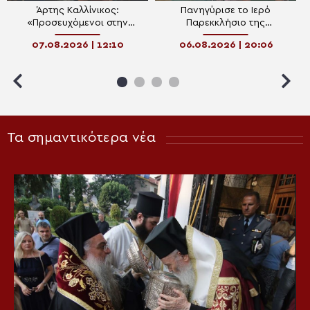
Άρτης Καλλίνικος:
Πανηγύρισε το Ιερό
«Προσευχόμενοι στην
Παρεκκλήσιο της
Παναγία, συναντάμε τον
Μεταμορφώσεως στις
07.08.2026 | 12:10
06.08.2026 | 20:06
Χριστό»
Κατασκηνώσεις Αρρένων
της Μητροπόλεως Άρτης
Τα σημαντικότερα νέα