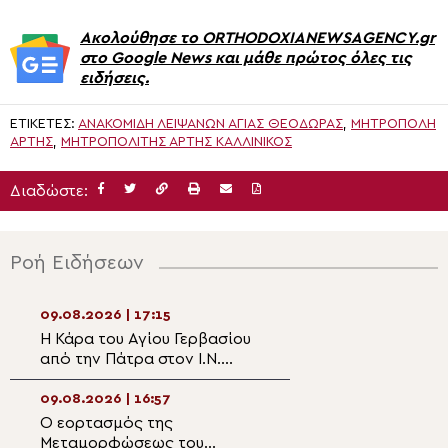
Ακολούθησε το ORTHODOXIANEWSAGENCY.gr
στο Google News και μάθε πρώτος όλες τις
ειδήσεις.
ΕΤΙΚΈΤΕΣ:
ΑΝΑΚΟΜΙΔΉ ΛΕΙΨΆΝΩΝ ΑΓΊΑΣ ΘΕΟΔΏΡΑΣ
,
ΜΗΤΡΟΠΟΛΗ
ΑΡΤΗΣ
,
ΜΗΤΡΟΠΟΛΊΤΗΣ ΆΡΤΗΣ ΚΑΛΛΊΝΙΚΟΣ
Διαδώστε:
Ροή Ειδήσεων
09.08.2026 | 17:15
09.08.2026 | 15:3
Η Κάρα του Αγίου Γερβασίου
Πολυαρχιερατικ
από την Πάτρα στον Ι.Ν.
μνημόσυνο του 
Αγίου Ανδρέου Σκάλας –
Χρυσοστόμου Στ
Ωρωπού
Άνω Τούμπα
09.08.2026 | 16:57
09.08.2026 | 15:1
Ο εορτασμός της
Ιερά Αγρυπνία σ
Μεταμορφώσεως του
της Σκήτης της 