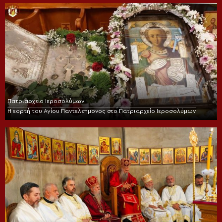
Πατριαρχείο Ιεροσολύμων
Η εορτή του Αγίου Παντελεήμονος στο Πατριαρχείο Ιεροσολύμων