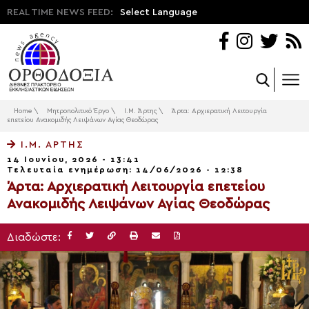
REAL TIME NEWS FEED:
Select Language
Home
\
Μητροπολιτικό Έργο
\
Ι.Μ. Άρτης
\
Άρτα: Αρχιερατική Λειτουργία
επετείου Ανακομιδής Λειψάνων Αγίας Θεοδώρας
Ι.Μ. ΆΡΤΗΣ
14 Ιουνίου, 2026 - 13:41
Τελευταία ενημέρωση: 14/06/2026 - 12:38
Άρτα: Αρχιερατική Λειτουργία επετείου
Ανακομιδής Λειψάνων Αγίας Θεοδώρας
Διαδώστε: