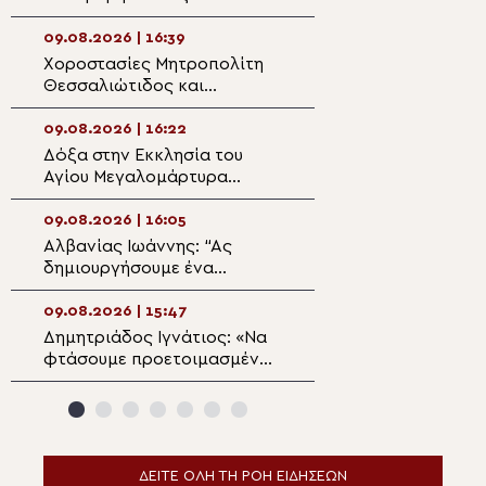
Σωτήρος στην Κάλυμνο
στο Άγιο Όρος α
Κιλκισίου Βαθολ
09.08.2026 | 16:39
09.08.2026 | 14:5
Χοροστασίες Μητροπολίτη
Κυριακη Ι Ματθα
Θεσσαλιώτιδος και
Άγιο Γεώργιο Οί
Φαναριοφερσάλων
09.08.2026 | 16:22
09.08.2026 | 14:3
Δόξα στην Εκκλησία του
Άγιος Απόστολο
Αγίου Μεγαλομάρτυρα
Ο αντικαταστάτη
Παντελεήμονα στο Μίριεβο
προδότη μαθητή
09.08.2026 | 16:05
09.08.2026 | 14:2
Αλβανίας Ιωάννης: “Ας
Διδαχές από το
δημιουργήσουμε ένα
«Το πρόσωπο τη
πνευματικό περιβάλλον στην
Παναγίας»
οικογένεια για να μην
09.08.2026 | 15:47
09.08.2026 | 14:0
μολυνθούν τα παιδιά μας”
Δημητριάδος Ιγνάτιος: «Να
Η εορτή του Αγίο
φτάσουμε προετοιμασμένοι
Παντελεήμονος 
στο Πάσχα του καλοκαιριού»
Πατριαρχείο Ιε
ΔΕΙΤΕ ΟΛΗ ΤΗ ΡΟΗ ΕΙΔΗΣΕΩΝ