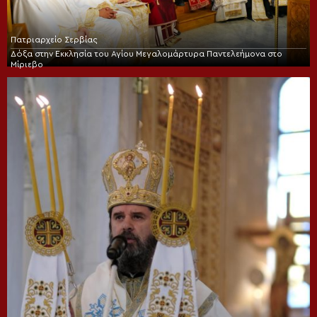
Πατριαρχείο Σερβίας
Δόξα στην Εκκλησία του Αγίου Μεγαλομάρτυρα Παντελεήμονα στο
Μίριεβο