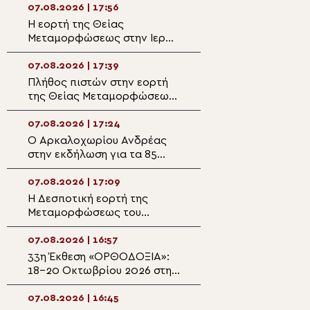
07.08.2026 | 17:56
07.08.2026 | 16:2
Η εορτή της Θείας
Η εορτή της Θεί
Μεταμορφώσεως στην Ιερά
Μεταμορφώσεως
Μονή Μεγάλου Σωτήρος
Ιωάννινα
Σύμης
07.08.2026 | 17:39
07.08.2026 | 16:1
Πλήθος πιστών στην εορτή
Ο Μητροπολίτης
της Θείας Μεταμορφώσεως
Φραγκίσκου για 
στο Κιλκίς
πυρκαγιές στο Σ
την κοινότητα τ
07.08.2026 | 17:24
07.08.2026 | 15:5
Τριάδος
Ο Αρκαλοχωρίου Ανδρέας
Η θαυματουργή ε
στην εκδήλωση για τα 85
Παναγίας Αγνού
χρόνια από την έναρξη της
Εθνικής Αντίστασης στους
07.08.2026 | 17:09
07.08.2026 | 15:4
Φιλίππους Μονοφατσίου
Η Δεσποτική εορτή της
Μητροπολίτης
Μεταμορφώσεως του
Θεσσαλιώτιδος: 
Σωτήρος στην Ιερά
Μεταμόρφωση αρ
Μητρόπολη Καρυστίας
αλλάζει η καρδι
07.08.2026 | 16:57
07.08.2026 | 15:2
33η Έκθεση «ΟΡΘΟΔΟΞΙΑ»:
Όταν οι Τούρκοι
18-20 Οκτωβρίου 2026 στη
βομβάρδισαν την
Λευκωσία
7-9 Αυγούστου 1
07.08.2026 | 16:45
07.08.2026 | 15:0