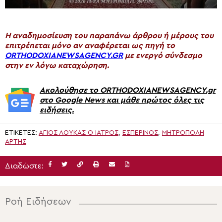
H αναδημοσίευση του παραπάνω άρθρου ή μέρους του
επιτρέπεται μόνο αν αναφέρεται ως πηγή το
ORTHODOXIANEWSAGENCY.GR
με ενεργό σύνδεσμο
στην εν λόγω καταχώρηση.
Ακολούθησε το ORTHODOXIANEWSAGENCY.gr
στο Google News και μάθε πρώτος όλες τις
ειδήσεις.
ΕΤΙΚΈΤΕΣ:
ΑΓΙΟΣ ΛΟΥΚΆΣ Ο ΙΑΤΡΌΣ
,
ΕΣΠΕΡΙΝΌΣ
,
ΜΗΤΡΟΠΟΛΗ
ΑΡΤΗΣ
Διαδώστε:
Ροή Ειδήσεων