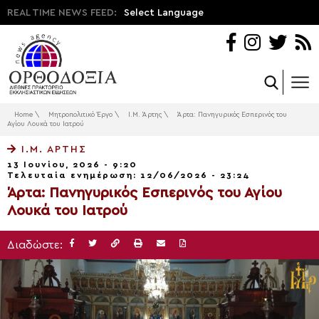
REAL TIME NEWS FEED:
Select Language
Home
\
Μητροπολιτικό Έργο
\
Ι.Μ. Άρτης
\
Άρτα: Πανηγυρικός Εσπερινός του
Αγίου Λουκά του Ιατρού
Ι.Μ. ΆΡΤΗΣ
13 Ιουνίου, 2026 - 9:20
Τελευταία ενημέρωση: 12/06/2026 - 23:24
Άρτα: Πανηγυρικός Εσπερινός του Αγίου
Λουκά του Ιατρού
Διαδώστε: