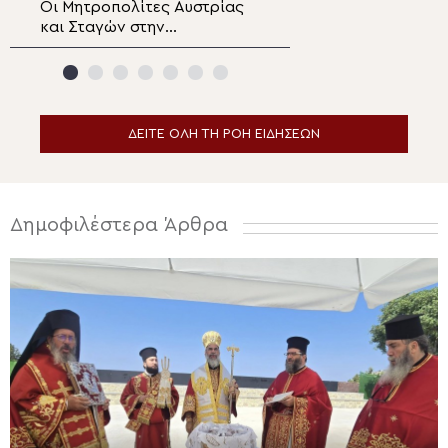
Οι Μητροπολίτες Αυστρίας
Μητροπολίτης
και Σταγών στην
Θεσσαλιώτιδος:
πανηγυρίζουσα Ιερά Μονή
Θαβώρειο Φως κ
Μεταμορφώσεως του
προσωπική μετ
Σωτήρος Μεγάλου Μετεώρου
του ανθρώπου
ΔΕΙΤΕ ΟΛΗ ΤΗ ΡΟΗ ΕΙΔΗΣΕΩΝ
Δημοφιλέστερα Άρθρα