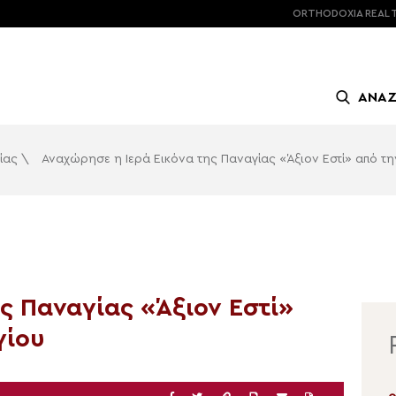
ORTHODOXIA
REAL 
ΑΝΑ
ίας
\
Αναχώρησε η Ιερά Εικόνα της Παναγίας «Άξιον Εστί» από τ
ς Παναγίας «Άξιον Εστί»
γίου