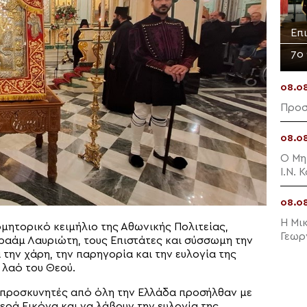
Επ
7ο
08.0
Προσ
08.0
Ο Μη
Ι.Ν.
08.0
Η Μι
μητορικό κειμήλιο της Αθωνικής Πολιτείας,
Γεωρ
αάμ Λαυριώτη, τους Επιστάτες και σύσσωμη την
την χάρη, την παρηγορία και την ευλογία της
 λαό του Θεού.
ς προσκυνητές από όλη την Ελλάδα προσήλθαν με
ερά Εικόνα και να λάβουν την ευλογία της