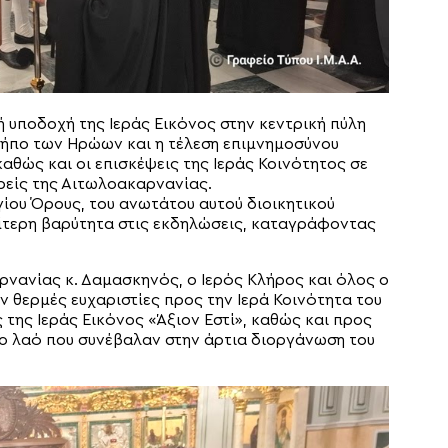
ή υποδοχή της Ιεράς Εικόνος στην κεντρική πύλη
 Κήπο των Ηρώων και η τέλεση επιμνημοσύνου
αθώς και οι επισκέψεις της Ιεράς Κοινότητος σε
ορείς της Αιτωλοακαρνανίας.
ίου Όρους, του ανωτάτου αυτού διοικητικού
ίτερη βαρύτητα στις εκδηλώσεις, καταγράφοντας
νανίας κ. Δαμασκηνός, ο Ιερός Κλήρος και όλος ο
 θερμές ευχαριστίες προς την Ιερά Κοινότητα του
 της Ιεράς Εικόνος «Άξιον Εστί», καθώς και προς
ιο λαό που συνέβαλαν στην άρτια διοργάνωση του