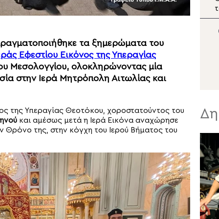
Φιλίππους Μονοφατσίου
Μεταμορφώσεως του
τ
Σωτήρος στην Ιερά
Α
Μητρόπολη Καρυστίας
τ
πραγματοποιήθηκε τα ξημερώματα του
εράς Εφεστίου Εικόνος της Υπεραγίας
ου Μεσολογγίου, ολοκληρώνοντας μία
σία στην Ιερά Μητρόπολη Αιτωλίας και
Δη
ος της Υπεραγίας Θεοτόκου, χοροστατούντος του
κηνού
και αμέσως μετά η Ιερά Εικόνα αναχώρησε
ον Θρόνο της, στην κόγχη του Ιερού Βήματος του