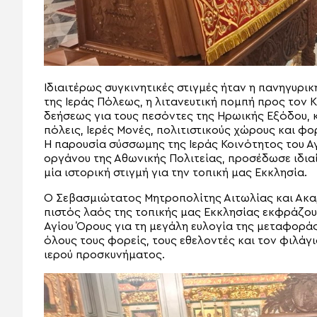
Ιδιαιτέρως συγκινητικές στιγμές ήταν η πανηγυρικ
της Ιεράς Πόλεως, η λιτανευτική πομπή προς τον
δεήσεως για τους πεσόντες της Ηρωικής Εξόδου, κ
πόλεις, Ιερές Μονές, πολιτιστικούς χώρους και φ
Η παρουσία σύσσωμης της Ιεράς Κοινότητος του Αγ
οργάνου της Αθωνικής Πολιτείας, προσέδωσε ιδια
μία ιστορική στιγμή για την τοπική μας Εκκλησία.
Ο Σεβασμιώτατος Μητροπολίτης Αιτωλίας και Ακαρ
πιστός λαός της τοπικής μας Εκκλησίας εκφράζουν
Αγίου Όρους για τη μεγάλη ευλογία της μεταφοράς
όλους τους φορείς, τους εθελοντές και τον φιλάγ
ιερού προσκυνήματος.