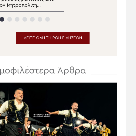
ον Μητροπολίτη
Παναγίας
ρούσας στη Σινγκίντα
Μαχαιριώτισσας
ην εορτή της
Μεταμορφώσεως του
Σωτήρος
ΔΕΙΤΕ ΟΛΗ ΤΗ ΡΟΗ ΕΙΔΗΣΕΩΝ
μοφιλέστερα Άρθρα