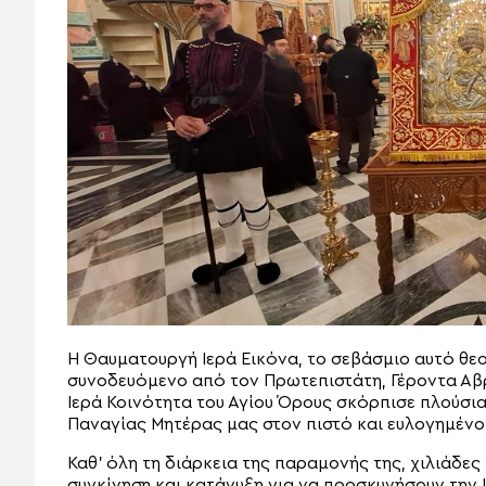
Η Θαυματουργή Ιερά Εικόνα, το σεβάσμιο αυτό θεο
συνοδευόμενο από τον Πρωτεπιστάτη, Γέροντα Αβρ
Ιερά Κοινότητα του Αγίου Όρους σκόρπισε πλούσια 
Παναγίας Μητέρας μας στον πιστό και ευλογημένο
Καθ’ όλη τη διάρκεια της παραμονής της, χιλιάδε
συγκίνηση και κατάνυξη για να προσκυνήσουν την Ι