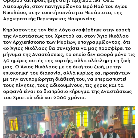
Όρθρου και προεξήρχε στην Αρχιερατική Θεία
Λειτουργία, στον πανηγυρίζοντα Ιερό Ναό του Αγίου
Νικολάου, στην τοπική κοινότητα Μεσάριστα, της
Αρχιερατικής Περιφέρειας Μακρυνείας.
Κηρύσσοντας τον θείο λόγο αναφέρθηκε στην εορτή
της Αναστάσεως του Χριστού και στον Άγιο Νικόλαο
τον Αρχιεπίσκοπο των Μυρέων, υπογραμμίζοντας, ότι
«ο Άγιος Νικόλαος θα συνεχίσει να μας προσφέρει το
μήνυμα της Αναστάσεως, το οποίο δεν αφορά μόνο τις
40 ημέρες αυτής της εορτής, αλλά ολόκληρη τη ζωή
μας. Ο Άγιος Νικόλαος με τη δική του ζωή, με την
επισκοπική του διακονία, αλλά κυρίως και προπάντων
με την ανυποχώρητη διάθεσή του, να υπερασπιστεί
τους πένητες, τους αδικουμένους, τις χήρες και τα
ορφανά είναι το διαπρύσιο κήρυγμα της Αναστάσεως
του Χριστού εδώ και 2000 χρόνια.