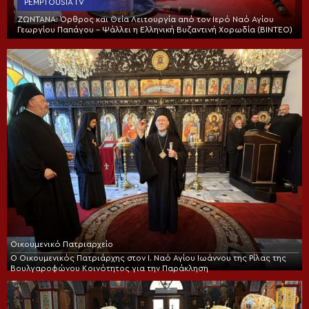
PEMPTOUSIA TV
ΖΩΝΤΑΝΑ: Όρθρος και Θεία Λειτουργία από τον Ιερό Ναό Αγίου
Γεωργίου Παπάγου – Ψάλλει η Ελληνική Βυζαντινή Χορωδία (ΒΙΝΤΕΟ)
Οικουμενικό Πατριαρχείο
Ο Οικουμενικός Πατριάρχης στον I. Ναό Αγίου Ιωάννου της Ρίλας της
Βουλγαροφώνου Κοινότητος για την Παράκληση