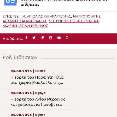
ειδήσεις.
ΕΤΙΚΈΤΕΣ:
Ι.Μ. ΑΙΤΩΛΊΑΣ ΚΑΙ ΑΚΑΡΝΑΝΊΑΣ
,
ΜΗΤΡΟΠΟΛΊΤΗΣ
ΑΙΤΩΛΊΑΣ ΚΑΙ ΑΚΑΡΝΑΝΊΑΣ
,
ΜΗΤΡΟΠΟΛΙΤΗΣ ΑΙΤΩΛΙΑΣ ΚΑΙ
ΑΚΑΡΝΑΝΙΑΣ ΔΑΜΑΣΚΗΝΟΣ
Διαδώστε:
Ροή Ειδήσεων
09.08.2026 | 10:02
09.08.2026 | 08:
Η εορτή του Προφήτη Ηλία
9 Αυγούστου: Εο
στο χωριό Μααλούλε της
Απόστολος Ματθ
Ναζαρέτ
09.08.2026 | 09:46
09.08.2026 | 06:4
Η εορτή του Αγίου Μύρωνος
ΖΩΝΤΑΝΑ: Όρθρο
και χειροτονία Πρεσβυτέρου
Λειτουργία από 
στο Ηράκλειο
Ναό Αγίου Γεωργ
Παπάγου – Ψάλλε
09.08.2026 | 09:27
08.08.2026 | 22: