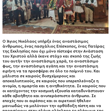
Ο Άγιος Νικόλαος υπήρξε ένας αναστάσιμος
άνθρωπος, ένας πασχάλιος Επίσκοπος, ένας Πατέρας
της Εκκλησίας που όχι μόνο πίστεψε στην Ανάσταση
του Χριστού αλλά έκανε στόχο και σκοπό της ζωής
του αυτήν την αναστάσιμη χαρά, το αναστάσιμο
φως, την αναστάσιμη αγάπη και την αναστάσιμη
ειρήνη να τα προσφέρει σε όλο το ποίμνιό του. Και
μάλιστα σε καιρούς δυσχείμερους και
αποκαλυπτικούς, σε καιρούς που υπερεπλεόναζε η
ανομία, η αμαρτία και η ανηθικότητα. Σε καιρούς που
οι κατέχοντες την κοσμική εξουσία καταδυνάστευαν
κάθε αβοήθητο και ανυπεράσπιστο άνθρωπο. Σε
εποχές που οι αιρέσεις και οι αιρετικοί ήθελαν
μανιωδώς να μολύνουν την ορθόδοξη πίστη και να
παρασύρουν στην πλάνη ολόκληρο το πλήρωμα της