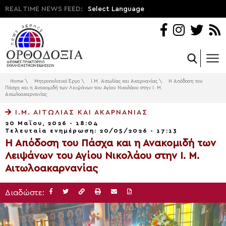
REAL TIME NEWS FEED:
Select Language
Home
\
Μητροπολιτικό Έργο
\
Ι.Μ. Αιτωλίας και Ακαρνανίας
\
Η Απόδοση του
Πάσχα και η Ανακομιδή των Λειψάνων του Αγίου Νικολάου στην Ι. Μ.
Αιτωλοακαρνανίας
Ι.Μ. ΑΙΤΩΛΊΑΣ ΚΑΙ ΑΚΑΡΝΑΝΊΑΣ
20 Μαΐου, 2026 - 18:04
Τελευταία ενημέρωση: 20/05/2026 - 17:13
Η Απόδοση του Πάσχα και η Ανακομιδή των
Λειψάνων του Αγίου Νικολάου στην Ι. Μ.
Αιτωλοακαρνανίας
Διαδώστε: