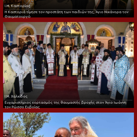
Ι.Μ. Καστορίας
Η Καστοριά τίμησε τον προστάτη των παιδιών της, Άγιο Νικάνορα τον
Θαυματουργό
Ι.Μ. Χαλκίδος
Ευχαριστήριος εορτασμός της θαυμαστής βροχής στον Άγιο Ιωάννη
τον Ρώσσο Ευβοίας