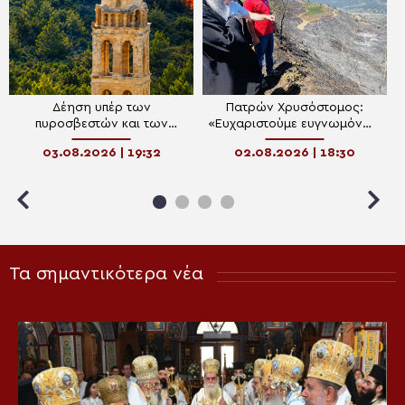
Δέηση υπέρ των
Πατρών Χρυσόστομος:
πυροσβεστών και των
«Ευχαριστούμε ευγνωμόνως
πυρόπληκτων στην Ι.Μ.
τους Πυροσβέστες…»
03.08.2026 | 19:32
02.08.2026 | 18:30
Αιτωλίας και Ακαρνανίας
Τα σημαντικότερα νέα