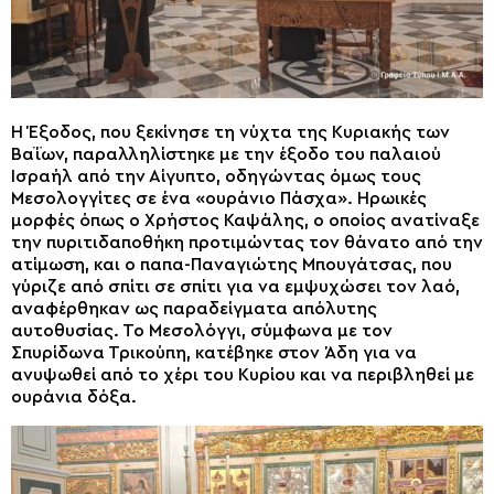
Η Έξοδος, που ξεκίνησε τη νύχτα της Κυριακής των
Βαΐων, παραλληλίστηκε με την έξοδο του παλαιού
Ισραήλ από την Αίγυπτο, οδηγώντας όμως τους
Μεσολογγίτες σε ένα «ουράνιο Πάσχα». Ηρωικές
μορφές όπως ο Χρήστος Καψάλης, ο οποίος ανατίναξε
την πυριτιδαποθήκη προτιμώντας τον θάνατο από την
ατίμωση, και ο παπα-Παναγιώτης Μπουγάτσας, που
γύριζε από σπίτι σε σπίτι για να εμψυχώσει τον λαό,
αναφέρθηκαν ως παραδείγματα απόλυτης
αυτοθυσίας. Το Μεσολόγγι, σύμφωνα με τον
Σπυρίδωνα Τρικούπη, κατέβηκε στον Άδη για να
ανυψωθεί από το χέρι του Κυρίου και να περιβληθεί με
ουράνια δόξα.