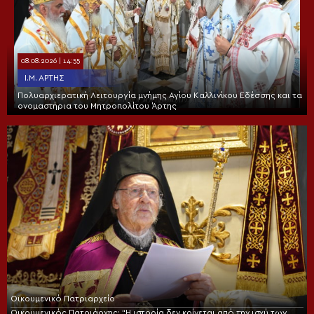
08.08.2026 | 14:55
Ι.Μ. ΆΡΤΗΣ
Πολυαρχιερατική Λειτουργία μνήμης Αγίου Καλλινίκου Εδέσσης και τα
ονομαστήρια του Μητροπολίτου Άρτης
Οικουμενικό Πατριαρχείο
Οικουμενικός Πατριάρχης: “Η ιστορία δεν κρίνεται από την ισχύ των