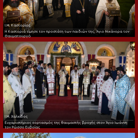
Ι.Μ. Καστορίας
Η Καστοριά τίμησε τον προστάτη των παιδιών της, Άγιο Νικάνορα τον
Θαυματουργό
Ι.Μ. Χαλκίδος
Ευχαριστήριος εορτασμός της θαυμαστής βροχής στον Άγιο Ιωάννη
τον Ρώσσο Ευβοίας