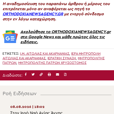
H αναδημοσίευση του παραπάνω άρθρου ή μέρους του
επιτρέπεται μόνο αν αναφέρεται ως πηγή το
ORTHODOXIANEWSAGENCY.GR
με ενεργό σύνδεσμο
στην εν λόγω καταχώρηση.
Ακολούθησε το ORTHODOXIANEWSAGENCY.gr
στο Google News και μάθε πρώτος όλες τις
ειδήσεις.
ΕΤΙΚΈΤΕΣ:
Ι.Μ. ΑΙΤΩΛΊΑΣ ΚΑΙ ΑΚΑΡΝΑΝΊΑΣ
,
ΙΕΡΆ ΜΗΤΡΌΠΟΛΗ
ΑΙΤΩΛΊΑΣ ΚΑΙ ΑΚΑΡΝΑΝΊΑΣ
,
ΙΕΡΑΤΙΚΉ ΣΎΝΑΞΗ
,
ΜΗΤΡΟΠΟΛΊΤΗΣ
ΠΑΤΡΏΝ
,
ΜΗΤΡΟΠΟΛΊΤΗΣ ΠΑΤΡΏΝ ΧΡΥΣΌΣΤΟΜΟΣ
Διαδώστε:
Ροή Ειδήσεων
08.08.2026 | 18:02
08.08.2026 | 16:2
Στον Ιερό Ναό Αγίας Άννης
Η ασφάλεια των