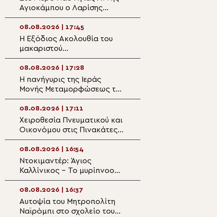
Αγιοκάμπου ο Λαρίσης
κατά την αεροπ
Ιερώνυμος
08.08.2026 | 17:45
08.08.2026 | 16:0
Η Εξόδιος Ακολουθία του
Ιερά Παράκληση 
μακαριστού
Ναό Παναγίας Π
Πρωτοπρεσβυτέρου
Ναούσης Πάρου
Νικολάου Βιτζηλαίου στην
08.08.2026 | 17:28
08.08.2026 | 15:4
Πάρο
Η πανήγυρις της Ιεράς
Ολοκληρώθηκαν 
Μονής Μεταμορφώσεως του
φετινές κατασκη
Σωτήρος στο Gapyeong
Ιεράς Μητροπόλ
Σπάρτης
08.08.2026 | 17:11
08.08.2026 | 15:2
Χειροθεσία Πνευματικού και
Πανηγυρικές Θεί
Οικονόμου στις Πινακάτες
Λειτουργίες για 
Πηλίου
δεσποτική εορτή
Μεταμορφώσεω
08.08.2026 | 16:54
08.08.2026 | 15:1
Ντοκιμαντέρ: Άγιος
Πρώτη Παράκλησ
Καλλίνικος – Το μυρίπνοο
Θεοτόκου στον 
άνθος του Παραδείσου
Αγίου Παϊσίου Ι
08.08.2026 | 16:37
08.08.2026 | 14:5
Αυτοψία του Μητροπολίτη
Πολυαρχιερατική
Ναϊρόμπι στο σχολείο του
μνήμης Αγίου Κα