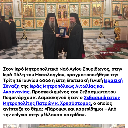
Στον Ιερό Μητροπολιτικό Ναό Αγίου Σπυρίδωνος, στην
Ιερά Πόλη του Μεσολογγίου, πραγματοποιήθηκε την
Τρίτη 16 Ιουνίου 2026 η έκτη Επετειακή Γενική
Ιερατική
Σύναξη
της
Ιεράς Μητροπόλεως Αιτωλίας και
Ακαρνανίας
. Προσκεκλημένος του Σεβασμιώτατου
Ποιμενάρχου κ. Δαμασκηνού ήταν ο
Σεβασμιώτατος
Μητροπολίτης Πατρών κ. Χρυσόστομος
, ο οποίος
ανέπτυξε το θέμα: «Πάροικοι και παρεπίδημοι – Από
την επίγεια στην μέλλουσα πατρίδα».