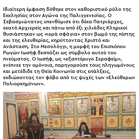
Ιδιαίτερη έμφαση δόθηκε στον καθοριστικό ρόλο της
Εκκλησίας στον Αγώνα της Παλιγγενεσίας. Ο
Σεβασμιώτατος υπενθύμισε ότι δέκα Πατριάρχες,
εκατό Αρχιερείς και πάνω από έξι χιλιάδες Κληρικοί
θυσιάστηκαν ως «ιερά σφάγια» στον βωμό της πίστης
και της ελευθερίας, κηρύττοντας Χριστό και
Ανάσταση. Στο Μεσολόγγι, η μορφή του Επισκόπου
Ρωγών Ιωσήφ δεσπόζει ως σύμβολο αυτού του
πνεύματος. Ο Ιωσήφ, ως «εξαπτέρυγο Σεραφείμ»,
ενέπνεε την ομόνοια, παρηγορούσε τους πληγωμένους
και μετέδιδε τη Θεία Κοινωνία στις επάλξεις,
εκδιώκοντας τον φόβο από τις ψυχές των «Ελεύθερων
Πολιορκημένων».