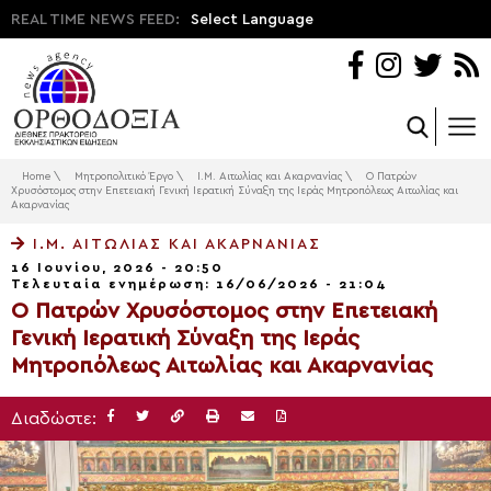
REAL TIME NEWS FEED:
Select Language
Home
\
Μητροπολιτικό Έργο
\
Ι.Μ. Αιτωλίας και Ακαρνανίας
\
Ο Πατρών
Χρυσόστομος στην Επετειακή Γενική Ιερατική Σύναξη της Ιεράς Μητροπόλεως Αιτωλίας και
Ακαρνανίας
Ι.Μ. ΑΙΤΩΛΊΑΣ ΚΑΙ ΑΚΑΡΝΑΝΊΑΣ
16 Ιουνίου, 2026 - 20:50
Τελευταία ενημέρωση: 16/06/2026 - 21:04
Ο Πατρών Χρυσόστομος στην Επετειακή
Γενική Ιερατική Σύναξη της Ιεράς
Μητροπόλεως Αιτωλίας και Ακαρνανίας
Διαδώστε: