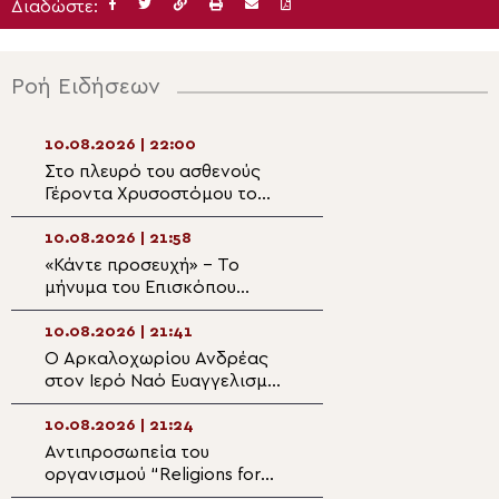
Διαδώστε:
Ροή Ειδήσεων
10.08.2026 | 22:00
10.08.2026 | 20:3
Στο πλευρό του ασθενούς
Μητροπολίτης Μ
Γέροντα Χρυσοστόμου το
Παναγία είναι α
Πατριαρχείο Ιεροσολύμων
μάνα όλων μας»
10.08.2026 | 21:58
10.08.2026 | 20:
«Κάντε προσευχή» – Το
Επιχορηγήσεις α
μήνυμα του Επισκόπου
Αρχιεπισκοπή Αμ
Άσσου Τιμοθέου προς τους
την ενίσχυση τω
Έλληνες μετά τον φονικό
10.08.2026 | 21:41
10.08.2026 | 20:
σεισμό των 7,4 Ρίχτερ στην
Ο Αρκαλοχωρίου Ανδρέας
Θεολογική ομιλία
Κολομβία
στον Ιερό Ναό Ευαγγελισμού
Σοφία Θεοδωράτ
της Θεοτόκου στα Κάτω
Ιερά Επισκοπή Β
Καστελλιανά Μονοφατσίου
10.08.2026 | 21:24
10.08.2026 | 19:4
Αντιπροσωπεία του
Μητροπολίτης Σ
οργανισμού “Religions for
Όποιος πιστεύει
Peace Europe” στον
Χριστό, βλέπει κ