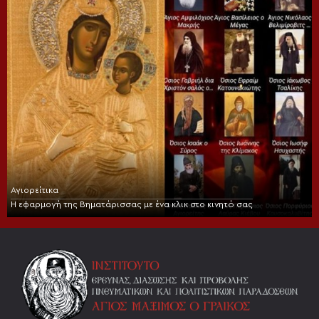
Αγιορείτικα
Η εφαρμογή της Βηματάρισσας με ένα κλικ στο κινητό σας