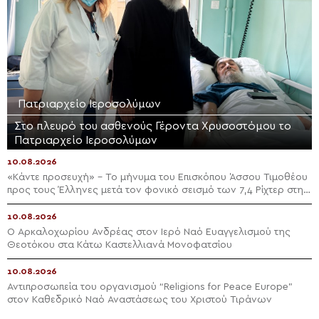
Πατριαρχείο Ιεροσολύμων
Στο πλευρό του ασθενούς Γέροντα Χρυσοστόμου το
Πατριαρχείο Ιεροσολύμων
10.08.2026
«Κάντε προσευχή» – Το μήνυμα του Επισκόπου Άσσου Τιμοθέου
προς τους Έλληνες μετά τον φονικό σεισμό των 7,4 Ρίχτερ στην
Κολομβία
10.08.2026
Ο Αρκαλοχωρίου Ανδρέας στον Ιερό Ναό Ευαγγελισμού της
Θεοτόκου στα Κάτω Καστελλιανά Μονοφατσίου
10.08.2026
Αντιπροσωπεία του οργανισμού “Religions for Peace Europe”
στον Καθεδρικό Ναό Αναστάσεως του Χριστού Τιράνων