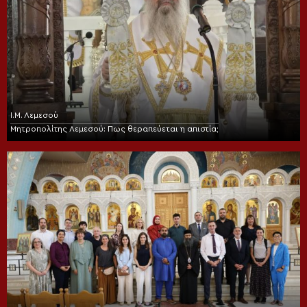
Ι.Μ. Λεμεσού
Μητροπολίτης Λεμεσού: Πως θεραπεύεται η απιστία;