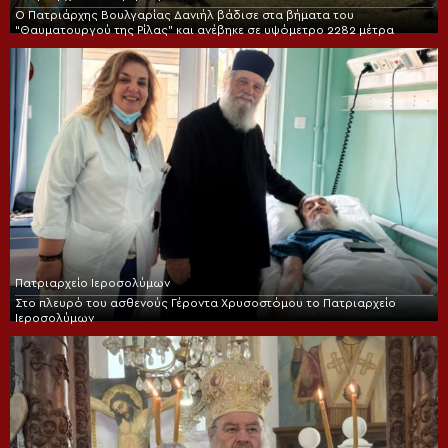
Ο Πατριάρχης Βουλγαρίας Δανιήλ βάδισε στα βήματα του
“Θαυματουργού της Ρίλας” και ανέβηκε σε υψόμετρο 2282 μέτρα
Πατριαρχείο Ιεροσολύμων
Στο πλευρό του ασθενούς Γέροντα Χρυσοστόμου το Πατριαρχείο
Ιεροσολύμων