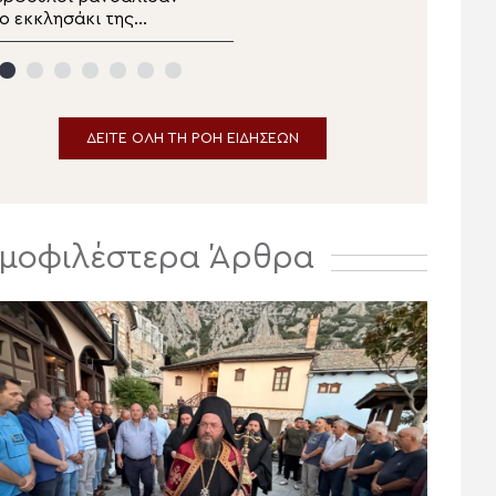
ο εκκλησάκι της
Αυστρίας και Σταγών
Μεταμορφώσεως του
στην πανηγυρίζουσα
ωτήρος στα Καλύβια
Ιερά Μονή
Μεταμορφώσεως του
Σωτήρος Μεγάλου
Μετεώρου
ΔΕΙΤΕ ΟΛΗ ΤΗ ΡΟΗ ΕΙΔΗΣΕΩΝ
μοφιλέστερα Άρθρα