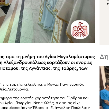
εκδηλώσεων 160 ετών
τ
από την Αρκαδική
Εθελοθυσία
Σ
Δη
μας τιμά τη μνήμη του Αγίου Μεγαλομάρτυρος
η Αλεξανδρουπόλεως εορτάζουν οι ενορίες
Πόταμου, της Αγνάντιας, της Ταύρης, των
ή της εορτής τελέσθηκε ο Μέγας Πανηγυρικός
εία Λειτουργία.
ήμερα της εορτής χοροστάτησε του Όρθρου και
υ Αγίου Γεωργίου Νέας Χιλής, ο οποίος είχε
ιπεριφερειάρχης Έβρου, κ. Ευάγγελος Πουλιλιός