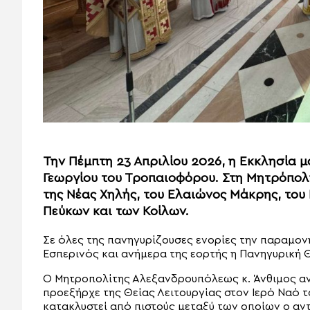
Την Πέμπτη 23 Απριλίου 2026, η Εκκλησία 
Γεωργίου του Τροπαιοφόρου. Στη Μητρόπολ
της Νέας Χηλής, του Ελαιώνος Μάκρης, του 
Πεύκων και των Κοίλων.
Σε όλες της πανηγυρίζουσες ενορίες την παραμον
Εσπερινός και ανήμερα της εορτής η Πανηγυρική Θ
Ο Μητροπολίτης Αλεξανδρουπόλεως κ. Άνθιμος αν
προεξήρχε της Θείας Λειτουργίας στον Ιερό Ναό το
κατακλυστεί από πιστούς μεταξύ των οποίων ο αντ