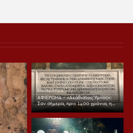
Επικαιρότητα
ΑΦΙΕΡΩΜΑ – «Ακάθιστος Ύμνος»:
Σαν σήμερα, πριν 1400 χρόνια, η
πρώτη ψαλμώδηση της
θεοπρεπούς προσευχής της
Εκκλησίας