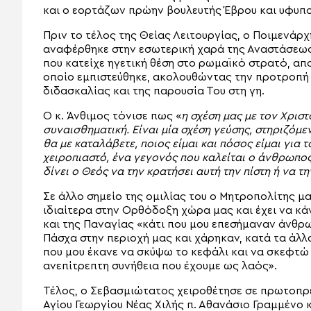
και ο εορτάζων πρώην βουλευτής Έβρου και υφυπο
Πριν το τέλος της Θείας Λειτουργίας, ο Ποιμενάρχ
αναφέρθηκε στην εσωτερική χαρά της Αναστάσεως 
που κατείχε ηγετική θέση στο ρωμαϊκό στρατό, απο
οποίο εμπιστεύθηκε, ακολουθώντας την προτροπή 
διδασκαλίας και της παρουσία Του στη γη.
Ο κ. Άνθιμος τόνισε πως «
η σχέση μας με τον Χριστ
συναισθηματική. Είναι μία σχέση γεύσης, στηριζόμενη
θα με καταλάβετε, ποιος είμαι και πόσος είμαι για 
χειροπιαστό, ένα γεγονός που καλείται ο άνθρωπος 
δίνει ο Θεός να την κρατήσει αυτή την πίστη ή να τ
Σε άλλο σημείο της ομιλίας του ο Μητροπολίτης μ
ιδιαίτερα στην Ορθόδοξη χώρα μας και έχει να κά
και της Παναγίας «κάτι που μου επεσήμαναν άνθρω
Πάσχα στην περιοχή μας και χάρηκαν, κατά τα άλλ
που μου έκανε να σκύψω το κεφάλι και να σκεφτώ 
ανεπίτρεπτη συνήθεια που έχουμε ως λαός».
Τέλος, ο Σεβασμιώτατος χειροθέτησε σε πρωτοπρε
Αγίου Γεωργίου Νέας Χιλής π. Αθανάσιο Γραμμένο κα