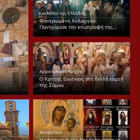
Εκκλησία της Ελλάδος
Φανερωμένη Χολαργού:
Πανηγύρισε την επιστροφή της
παλαιάς ιεράς Λειψανοθήκης –
Πάνδημη υποδοχή παρουσία του
Επισκόπου Χριστουπόλεως
Αρχιεπισκοπή Κρήτης
Ο Κρήτης Ευγένιος στη διπλή εορτή
της Σάμου
Αγιορείτικα