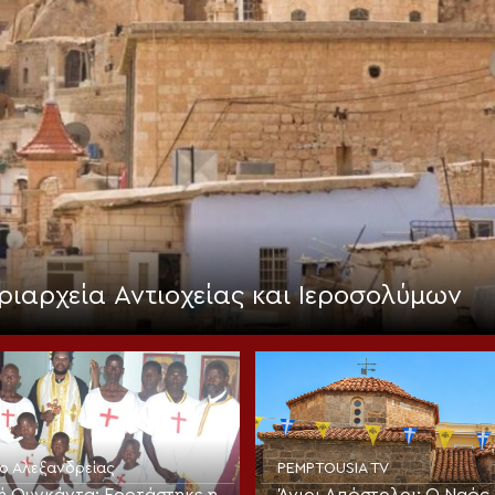
ριαρχεία Αντιοχείας και Ιεροσολύμων
ίο Αλεξανδρείας
PEMPTOUSIA TV