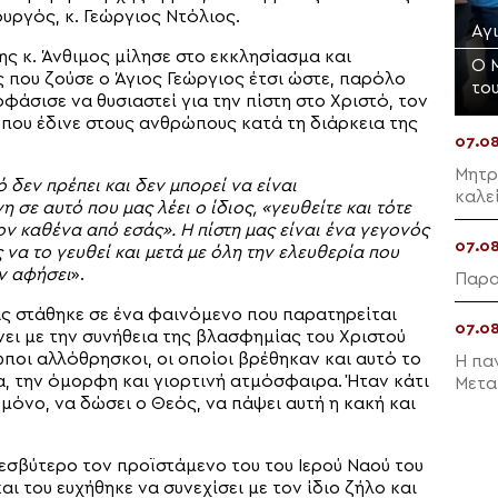
υργός, κ. Γεώργιος Ντόλιος.
Αγ
ης κ. Άνθιμος μίλησε στο εκκλησίασμα και
Ο 
που ζούσε ο Άγιος Γεώργιος έτσι ώστε, παρόλο
το
φάσισε να θυσιαστεί για την πίστη στο Χριστό, τον
που έδινε στους ανθρώπους κατά τη διάρκεια της
07.0
Μητρ
ό δεν πρέπει και δεν μπορεί να είναι
καλε
 σε αυτό που μας λέει ο ίδιος, «γευθείτε και τότε
τον καθένα από εσάς». Η πίστη μας είναι ένα γεγονός
07.0
να το γευθεί και μετά με όλη την ελευθερία που
ην αφήσει
».
Παρα
ας στάθηκε σε ένα φαινόμενο που παρατηρείται
07.0
νει με την συνήθεια της βλασφημίας του Χριστού
ποι αλλόθρησκοι, οι οποίοι βρέθηκαν και αυτό το
Η πα
α, την όμορφη και γιορτινή ατμόσφαιρα. Ήταν κάτι
Μετα
μόνο, να δώσει ο Θεός, να πάψει αυτή η κακή και
σβύτερο τον προϊστάμενο του του Ιερού Ναού του
ι του ευχήθηκε να συνεχίσει με τον ίδιο ζήλο και