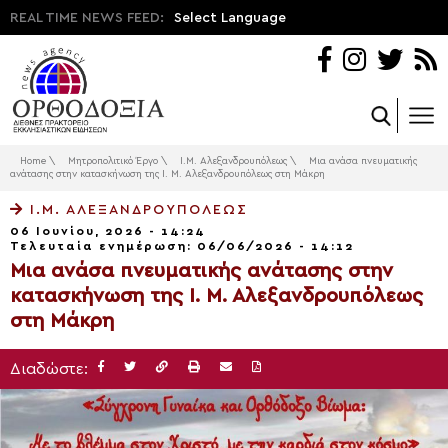
REAL TIME NEWS FEED:
Select Language
Home
\
Μητροπολιτικό Έργο
\
Ι.Μ. Αλεξανδρουπόλεως
\
Μια ανάσα πνευματικής
ανάτασης στην κατασκήνωση της Ι. Μ. Αλεξανδρουπόλεως στη Μάκρη
Ι.Μ. ΑΛΕΞΑΝΔΡΟΥΠΌΛΕΩΣ
06 Ιουνίου, 2026 - 14:24
Τελευταία ενημέρωση: 06/06/2026 - 14:12
Μια ανάσα πνευματικής ανάτασης στην
κατασκήνωση της Ι. Μ. Αλεξανδρουπόλεως
στη Μάκρη
Διαδώστε: