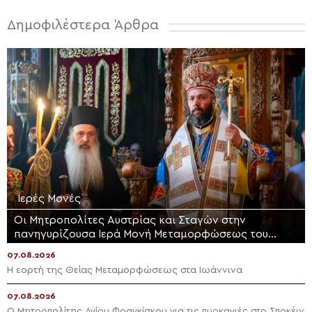
Δημοφιλέστερα Άρθρα
Ιερές Μονές
Οι Μητροπολίτες Αυστρίας και Σταγών στην
πανηγυρίζουσα Ιερά Μονή Μεταμορφώσεως του
Σωτήρος Μεγάλου Μετεώρου
07.08.2026
Η εορτή της Θείας Μεταμορφώσεως στα Ιωάννινα
07.08.2026
Ο Μητροπολίτης Αγίου Φραγκίσκου για τις πυρκαγιές στο Σποκέιν