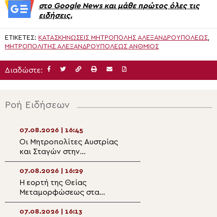
στο Google News και μάθε πρώτος όλες τις
ειδήσεις.
ΕΤΙΚΈΤΕΣ:
ΚΑΤΑΣΚΗΝΏΣΕΙΣ ΜΗΤΡΌΠΟΛΗΣ ΑΛΕΞΑΝΔΡΟΥΠΌΛΕΩΣ
,
ΜΗΤΡΟΠΟΛΊΤΗΣ ΑΛΕΞΑΝΔΡΟΥΠΌΛΕΩΣ ΆΝΘΜΙΟΣ
Διαδώστε:
Ροή Ειδήσεων
07.08.2026 | 16:45
07.08.2026 | 15:0
Οι Μητροπολίτες Αυστρίας
Μητροπολίτης
και Σταγών στην
Θεσσαλιώτιδος:
πανηγυρίζουσα Ιερά Μονή
Θαβώρειο Φως κ
Μεταμορφώσεως του
προσωπική μετ
07.08.2026 | 16:29
07.08.2026 | 14:5
Σωτήρος Μεγάλου Μετεώρου
του ανθρώπου
Η εορτή της Θείας
Ιερές Παρακλήσει
Μεταμορφώσεως στα
και Λιβαδειά
Ιωάννινα
07.08.2026 | 16:13
07.08.2026 | 14:3